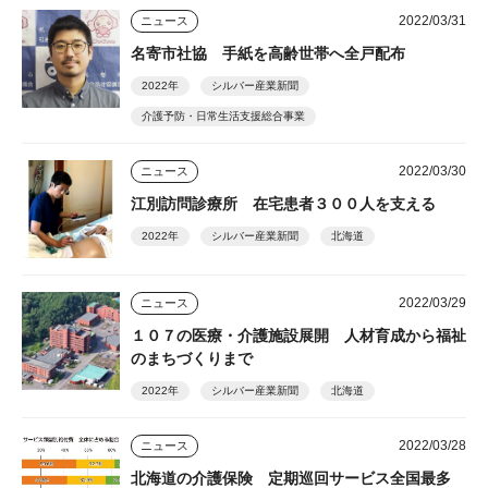
2022/03/31
ニュース
名寄市社協 手紙を高齢世帯へ全戸配布
2022年
シルバー産業新聞
介護予防・日常生活支援総合事業
2022/03/30
ニュース
江別訪問診療所 在宅患者３００人を支える
2022年
シルバー産業新聞
北海道
2022/03/29
ニュース
１０７の医療・介護施設展開 人材育成から福祉
のまちづくりまで
2022年
シルバー産業新聞
北海道
2022/03/28
ニュース
北海道の介護保険 定期巡回サービス全国最多