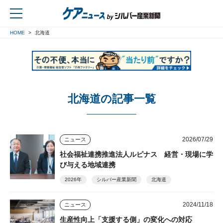
HOME
北海道
戻る
北海道の記事一覧
2026/07/29
ニュース
社会福祉連携推進法人ルピナス 経営・現場に学
び与える地域連携
2026年
シルバー産業新聞
北海道
2024/11/18
ニュース
生産性向上「支援する側」の変化への対応