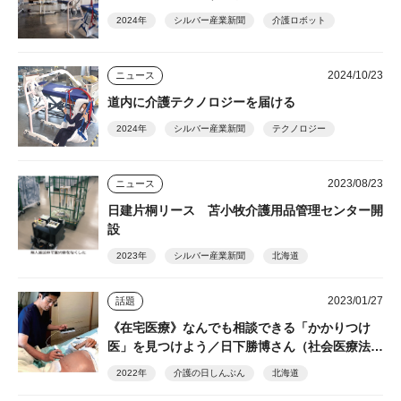
2024年
シルバー産業新聞
介護ロボット
2024/10/23
ニュース
道内に介護テクノロジーを届ける
2024年
シルバー産業新聞
テクノロジー
2023/08/23
ニュース
日建片桐リース 苫小牧介護用品管理センター開
設
2023年
シルバー産業新聞
北海道
2023/01/27
話題
《在宅医療》なんでも相談できる「かかりつけ
医」を見つけよう／日下勝博さん（社会医療法人
関愛会江別訪問診療所）
2022年
介護の日しんぶん
北海道