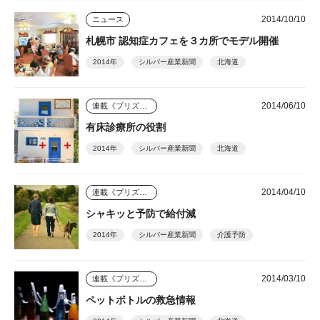
2014/10/10
ニュース
札幌市 認知症カフェを３カ所でモデル開催
2014年
シルバー産業新聞
北海道
2014/06/10
連載《プリズム》
有床診療所の役割
2014年
シルバー産業新聞
北海道
2014/04/10
連載《プリズム》
シャキッと予防で給付減
2014年
シルバー産業新聞
介護予防
2014/03/10
連載《プリズム》
ペットボトルの救急情報