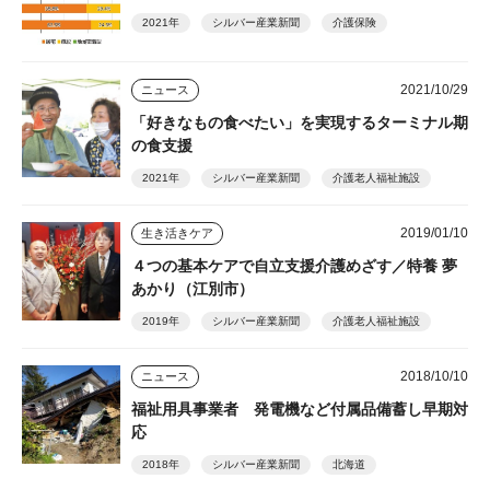
2021年
シルバー産業新聞
介護保険
2021/10/29
ニュース
「好きなもの食べたい」を実現するターミナル期
の食支援
2021年
シルバー産業新聞
介護老人福祉施設
2019/01/10
生き活きケア
４つの基本ケアで自立支援介護めざす／特養 夢
あかり（江別市）
2019年
シルバー産業新聞
介護老人福祉施設
2018/10/10
ニュース
福祉用具事業者 発電機など付属品備蓄し早期対
応
2018年
シルバー産業新聞
北海道