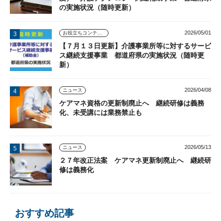
の実施状況（随時更新）
2026/05/01
お役立ちコンテンツ
【７月１３日更新】介護事業所等に対するサービ
ス継続支援事業 都道府県の実施状況（随時更
新）
2026/04/08
ニュース
ケアマネ資格の更新制廃止へ 継続研修は義務
化、未受講には業務禁止も
2026/05/13
ニュース
２７年改正法案 ケアマネ更新制廃止へ 継続研
修は義務化
おすすめ記事