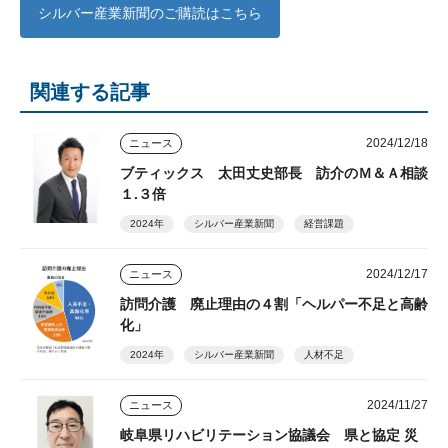
シルバー産業新聞のご購読はこちら
関連する記事
2024/12/18
ニュース
ブティックス 太田丈史部長 訪介のＭ＆Ａ相談
１.３倍
2024年
シルバー産業新聞
経営課題
2024/12/17
ニュース
訪問介護 廃止理由の４割「ヘルパー不足と高齢
化」
2024年
シルバー産業新聞
人材不足
2024/11/27
ニュース
岐阜県リハビリテーション協議会 県と協定 災