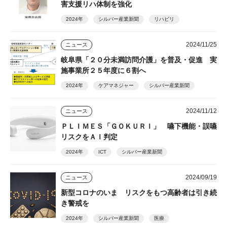
害支援リハ体制を強化
2024年
シルバー産業新聞
リハビリ
2024/11/25
ニュース
岐阜県「２０分未満訪問介護」を普及・促進 実
施事業所２５年度に６割へ
2024年
ケアマネジャー
シルバー産業新聞
2024/11/12
ニュース
ＰＬＩＭＥＳ「ＧＯＫＵＲＩ」 嚥下機能・誤嚥
リスクをＡＩ判定
2024年
ICT
シルバー産業新聞
2024/09/19
ニュース
新型コロナのいま リスクをもつ高齢者は引き続
き警戒を
2024年
シルバー産業新聞
医療