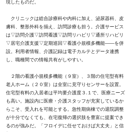
現したものだ。
クリニックは総合診療科や内科に加え、泌尿器科、皮
膚科、整形外科を揃え、訪問診療も担う。介護サービス
は▽訪問介護▽訪問看護▽訪問リハビリ▽通所リハビリ
▽居宅介護支援▽定期巡回▽看護小規模多機能――を併
設。利用者情報、介護記録は電子カルテとデータ連携
し、職種間での情報共有がしやすい。
２階の看護小規模多機能（９室）、３階の住宅型有料
老人ホーム（２０室）は全室に見守りセンサーを設置。
住宅型有料の入居者は平均要介護度３.１で、医療ニーズ
も高い。施設内に医療・介護スタッフが充実しているか
らこそ、受入れを可能とする。急性期病棟での退院調整
が十分でなくても、在宅復帰の選択肢を豊富に提案でき
るのが強みだ。「フロイデに任せておけば大丈夫」と信