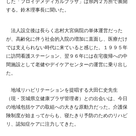
した「フロイデメディカルプラザ」は県内２カ所で展開
する。鈴木理事長に聞いた。
法人設立後は長らく志村大宮病院の単体運営だった
が、高齢化に伴う社会的入院の増加に直面し、医療だけ
では支えられない時代に来ていると感じた。１９９５年
に訪問看護ステーション、翌９６年には在宅復帰への中
間施設として老健やデイケアセンターの運営に乗り出し
た。
地域リハビリテーションを提唱する大田仁史先生
（現・茨城県立健康プラザ管理者）との出会いは、今日
の地域包括ケアの取組への大きな原動力だった。介護保
険制度が始まってからも、寝たきり予防のためのリハビ
リ、認知症ケアに注力してきた。