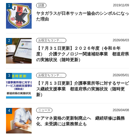
2019/11/09
話題
ヤタガラスが日本サッカー協会のシンボルになっ
た理由
2026/06/03
お役立ちコンテンツ
【７月３１日更新】２０２６年度（令和８年
度） 介護テクノロジー関連補助事業 都道府県
の実施状況（随時更新）
2026/05/01
お役立ちコンテンツ
【７月１３日更新】介護事業所等に対するサービ
ス継続支援事業 都道府県の実施状況（随時更
新）
2026/04/08
ニュース
ケアマネ資格の更新制廃止へ 継続研修は義務
化、未受講には業務禁止も