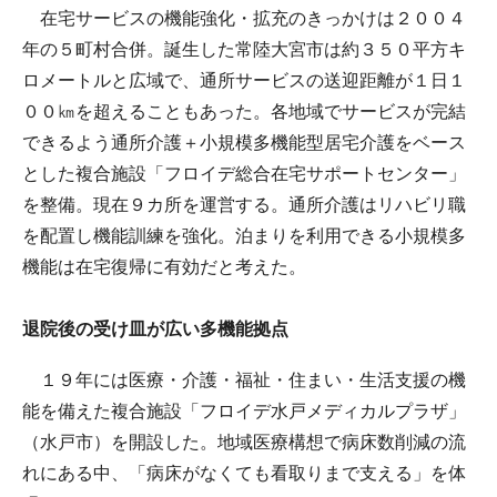
在宅サービスの機能強化・拡充のきっかけは２００４
年の５町村合併。誕生した常陸大宮市は約３５０平方キ
ロメートルと広域で、通所サービスの送迎距離が１日１
００㎞を超えることもあった。各地域でサービスが完結
できるよう通所介護＋小規模多機能型居宅介護をベース
とした複合施設「フロイデ総合在宅サポートセンター」
を整備。現在９カ所を運営する。通所介護はリハビリ職
を配置し機能訓練を強化。泊まりを利用できる小規模多
機能は在宅復帰に有効だと考えた。
退院後の受け皿が広い多機能拠点
１９年には医療・介護・福祉・住まい・生活支援の機
能を備えた複合施設「フロイデ水戸メディカルプラザ」
（水戸市）を開設した。地域医療構想で病床数削減の流
れにある中、「病床がなくても看取りまで支える」を体