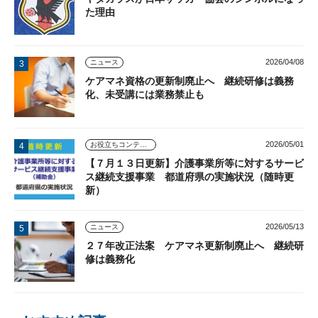
た理由
2026/04/08
ニュース
ケアマネ資格の更新制廃止へ 継続研修は義務
化、未受講には業務禁止も
2026/05/01
お役立ちコンテンツ
【７月１３日更新】介護事業所等に対するサービ
ス継続支援事業 都道府県の実施状況（随時更
新）
2026/05/13
ニュース
２７年改正法案 ケアマネ更新制廃止へ 継続研
修は義務化