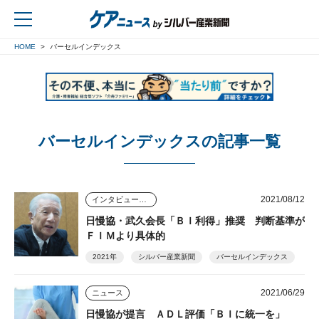
HOME
バーセルインデックス
戻る
バーセルインデックスの記事一覧
2021/08/12
インタビュー・座談会
日慢協・武久会長「ＢＩ利得」推奨 判断基準が
ＦＩＭより具体的
2021年
シルバー産業新聞
バーセルインデックス
2021/06/29
ニュース
日慢協が提言 ＡＤＬ評価「ＢＩに統一を」