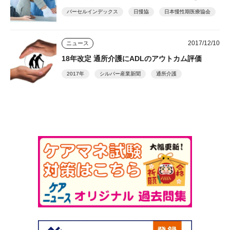
バーセルインデックス
日慢協
日本慢性期医療協会
2017/12/10
ニュース
18年改定 通所介護にADLのアウトカム評価
2017年
シルバー産業新聞
通所介護