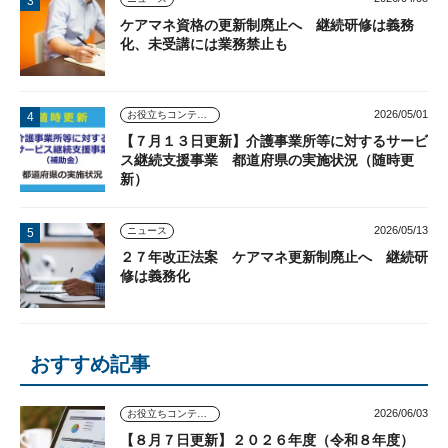
ケアマネ資格の更新制廃止へ 継続研修は義務
化、未受講には業務禁止も
2026/05/01
お役立ちコンテンツ
【７月１３日更新】介護事業所等に対するサービ
ス継続支援事業 都道府県の実施状況（随時更
新）
2026/05/13
ニュース
２７年改正法案 ケアマネ更新制廃止へ 継続研
修は義務化
おすすめ記事
2026/06/03
お役立ちコンテンツ
【８月７日更新】２０２６年度（令和８年度）