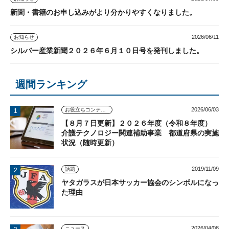
新聞・書籍のお申し込みがより分かりやすくなりました。
2026/06/11
お知らせ
シルバー産業新聞２０２６年６月１０日号を発刊しました。
週間ランキング
2026/06/03
お役立ちコンテンツ
【８月７日更新】２０２６年度（令和８年度）
介護テクノロジー関連補助事業 都道府県の実施
状況（随時更新）
2019/11/09
話題
ヤタガラスが日本サッカー協会のシンボルになっ
た理由
2026/04/08
ニュース