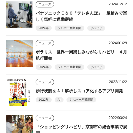
2024/12/12
ニュース
パナソニックＥ＆Ｃ「テレさんぽ」 足踏みで楽
しく気軽に運動継続
2024年
シルバー産業新聞
リハビリ
2024/01/29
ニュース
ポラリス 世界一周楽しみながらリハビリ ４月
航行開始
2024年
シルバー産業新聞
リハビリ
2022/11/22
ニュース
歩行状態をＡＩ解析しスコア化するアプリ開発
2022年
AI
シルバー産業新聞
2022/03/24
ニュース
「ショッピングリハビリ」京都市の総合事業で展
開