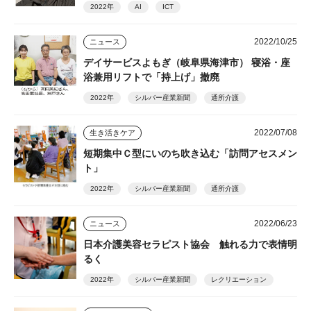
2022年
AI
ICT
2022/10/25
ニュース
デイサービスよもぎ（岐阜県海津市） 寝浴・座
浴兼用リフトで「持上げ」撤廃
2022年
シルバー産業新聞
通所介護
2022/07/08
生き活きケア
短期集中Ｃ型にいのち吹き込む「訪問アセスメン
ト」
2022年
シルバー産業新聞
通所介護
2022/06/23
ニュース
日本介護美容セラピスト協会 触れる力で表情明
るく
2022年
シルバー産業新聞
レクリエーション