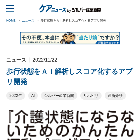
HOME
ニュース
歩行状態をＡＩ解析しスコア化するアプリ開発
戻る
ニュース
2022/11/22
歩行状態をＡＩ解析しスコア化するアプ
リ開発
2022年
AI
シルバー産業新聞
リハビリ
通所介護