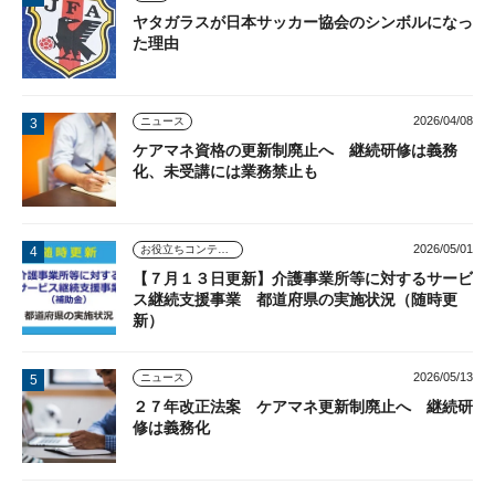
ヤタガラスが日本サッカー協会のシンボルになっ
た理由
2026/04/08
ニュース
ケアマネ資格の更新制廃止へ 継続研修は義務
化、未受講には業務禁止も
2026/05/01
お役立ちコンテンツ
【７月１３日更新】介護事業所等に対するサービ
ス継続支援事業 都道府県の実施状況（随時更
新）
2026/05/13
ニュース
２７年改正法案 ケアマネ更新制廃止へ 継続研
修は義務化