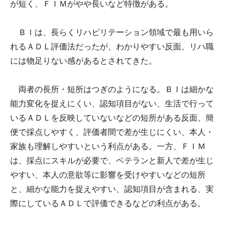
が短く、ＦＩＭがやや長いなど特徴がある。
ＢＩは、長らくリハビリテーション領域で最も用いら
れるＡＤＬ評価法だったが、わかりやすい反面、リハ職
には物足りない感があるとされてきた。
両者の長所・短所はつぎのようになる。ＢＩは細かな
能力変化を捉えにくい、認知項目がない、生活で行って
いるＡＤＬを反映していないなどの短所がある反面、簡
便で採点しやすく、評価者間で差が生じにくい、本人・
家族も理解しやすいという利点がある。一方、ＦＩＭ
は、採点にスキルが必要で、ベテランと新人で差が生じ
やすい、本人の意欲等に影響を受けやすいなどの短所
と、細かな能力を捉えやすい、認知項目が含まれる、実
際にしているＡＤＬで評価できるなどの利点がある。