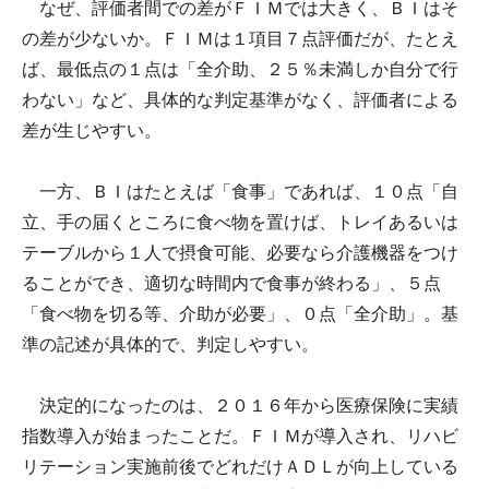
なぜ、評価者間での差がＦＩＭでは大きく、ＢＩはそ
の差が少ないか。ＦＩＭは１項目７点評価だが、たとえ
ば、最低点の１点は「全介助、２５％未満しか自分で行
わない」など、具体的な判定基準がなく、評価者による
差が生じやすい。
一方、ＢＩはたとえば「食事」であれば、１０点「自
立、手の届くところに食べ物を置けば、トレイあるいは
テーブルから１人で摂食可能、必要なら介護機器をつけ
ることができ、適切な時間内で食事が終わる」、５点
「食べ物を切る等、介助が必要」、０点「全介助」。基
準の記述が具体的で、判定しやすい。
決定的になったのは、２０１６年から医療保険に実績
指数導入が始まったことだ。ＦＩＭが導入され、リハビ
リテーション実施前後でどれだけＡＤＬが向上している