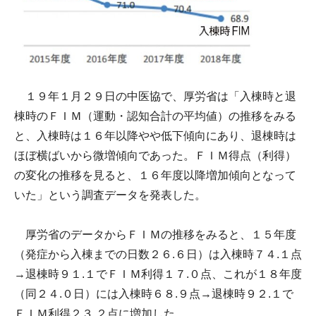
１９年１月２９日の中医協で、厚労省は「入棟時と退
棟時のＦＩＭ（運動・認知合計の平均値）の推移をみる
と、入棟時は１６年以降やや低下傾向にあり、退棟時は
ほぼ横ばいから微増傾向であった。ＦＩＭ得点（利得）
の変化の推移を見ると、１６年度以降増加傾向となって
いた」という調査データを発表した。
厚労省のデータからＦＩＭの推移をみると、１５年度
（発症から入棟までの日数２６.６日）は入棟時７４.１点
→退棟時９１.１でＦＩＭ利得１７.０点、これが１８年度
（同２４.０日）には入棟時６８.９点→退棟時９２.１で
ＦＩＭ利得２３.２点に増加した。