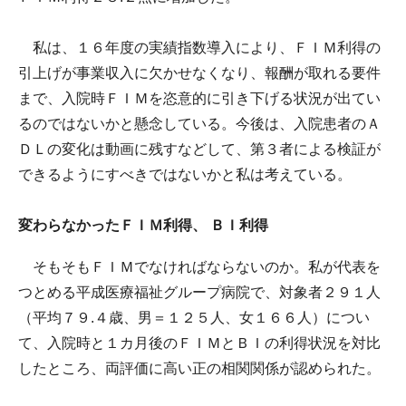
私は、１６年度の実績指数導入により、ＦＩＭ利得の
引上げが事業収入に欠かせなくなり、報酬が取れる要件
まで、入院時ＦＩＭを恣意的に引き下げる状況が出てい
るのではないかと懸念している。今後は、入院患者のＡ
ＤＬの変化は動画に残すなどして、第３者による検証が
できるようにすべきではないかと私は考えている。
変わらなかったＦＩＭ利得、 ＢＩ利得
そもそもＦＩＭでなければならないのか。私が代表を
つとめる平成医療福祉グループ病院で、対象者２９１人
（平均７９.４歳、男＝１２５人、女１６６人）につい
て、入院時と１カ月後のＦＩＭとＢＩの利得状況を対比
したところ、両評価に高い正の相関関係が認められた。