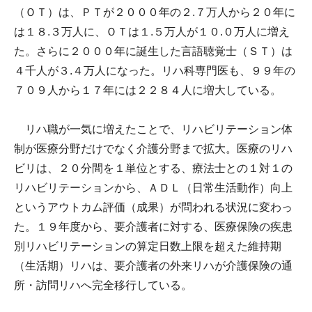
（ＯＴ）は、ＰＴが２０００年の２.７万人から２０年に
は１８.３万人に、ＯＴは１.５万人が１０.０万人に増え
た。さらに２０００年に誕生した言語聴覚士（ＳＴ）は
４千人が３.４万人になった。リハ科専門医も、９９年の
７０９人から１７年には２２８４人に増大している。
リハ職が一気に増えたことで、リハビリテーション体
制が医療分野だけでなく介護分野まで拡大。医療のリハ
ビリは、２０分間を１単位とする、療法士との１対１の
リハビリテーションから、ＡＤＬ（日常生活動作）向上
というアウトカム評価（成果）が問われる状況に変わっ
た。１９年度から、要介護者に対する、医療保険の疾患
別リハビリテーションの算定日数上限を超えた維持期
（生活期）リハは、要介護者の外来リハが介護保険の通
所・訪問リハへ完全移行している。