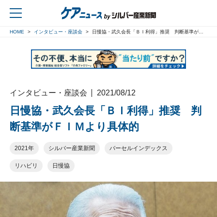
HOME
インタビュー・座談会
日慢協・武久会長「ＢＩ利得」推奨 判断基準がＦＩＭより具体的
戻る
インタビュー・座談会
2021/08/12
日慢協・武久会長「ＢＩ利得」推奨 判
断基準がＦＩＭより具体的
2021年
シルバー産業新聞
バーセルインデックス
リハビリ
日慢協