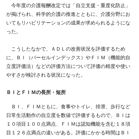
今年度の介護報酬改定では「自立支援・重度化防止」
が掲げられ、科学的介護の推進とともに、介護分野にお
いてもリハビリテーションの成果が求められるようにな
った。
こうしたなかで、ＡＤＬの改善状況を評価するため
に、ＢＩ（バーセルインデックス）やＦＩＭ（機能的自
立度評価法）などの評価方法について評価の精度や使い
やすさが検討される状況になった。
ＢＩとＦＩＭの長所・短所
ＢＩ、ＦＩＭともに、食事やトイレ、排泄、歩行など
日常生活動作の自立度を数値で評価するもので、ＢＩは
１０項目１００点満点、ＦＩＭは認知機能を含む１８項
目１２６点満点の違いがある。評価にかかる時間はＢＩ