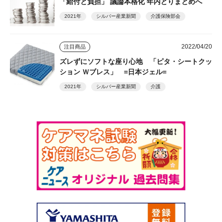
「給付と負担」 議論本格化 年内とりまとめへ
2021年
シルバー産業新聞
介護保険部会
2022/04/20
注目商品
ズレずにソフトな座り心地 「ピタ・シートクッ
ション Ｗブレス」 =日本ジェル=
2021年
シルバー産業新聞
介護