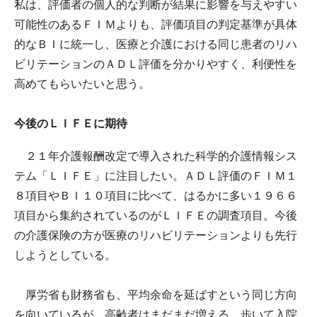
私は、評価者の個人的な判断が結果に影響を与えやすい
可能性のあるＦＩＭよりも、評価項目の判定基準が具体
的なＢＩに統一し、医療と介護における同じ患者のリハ
ビリテーションのＡＤＬ評価を分かりやすく、利便性を
高めてもらいたいと思う。
今後のＬＩＦＥに期待
２１年介護報酬改定で導入された科学的介護情報シス
テム「ＬＩＦＥ」に注目したい。ＡＤＬ評価のＦＩＭ１
８項目やＢＩ１０項目に比べて、はるかに多い１９６６
項目から集約されているのがＬＩＦＥの調査項目。今後
の介護保険の方が医療のリハビリテーションよりも先行
しようとしている。
厚労省も財務省も、平均余命を延ばすという同じ方向
を向いているが、高齢者はまだまだ増える。歩いて入院