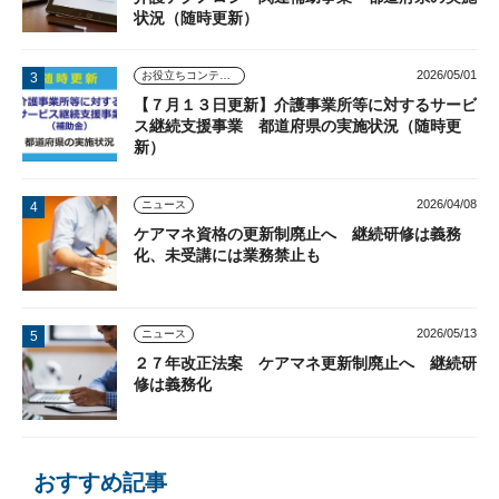
状況（随時更新）
2026/05/01
お役立ちコンテンツ
【７月１３日更新】介護事業所等に対するサービ
ス継続支援事業 都道府県の実施状況（随時更
新）
2026/04/08
ニュース
ケアマネ資格の更新制廃止へ 継続研修は義務
化、未受講には業務禁止も
2026/05/13
ニュース
２７年改正法案 ケアマネ更新制廃止へ 継続研
修は義務化
おすすめ記事