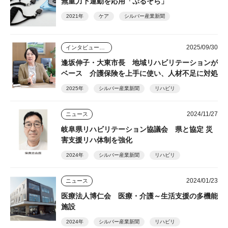
無重力下運動を応用「ぷるそら」
2021年
ケア
シルバー産業新聞
2025/09/30
インタビュー・座談会
逢坂伸子・大東市長 地域リハビリテーションが
ベース 介護保険を上手に使い、人材不足に対処
2025年
シルバー産業新聞
リハビリ
2024/11/27
ニュース
岐阜県リハビリテーション協議会 県と協定 災
害支援リハ体制を強化
2024年
シルバー産業新聞
リハビリ
2024/01/23
ニュース
医療法人博仁会 医療・介護～生活支援の多機能
施設
2024年
シルバー産業新聞
リハビリ