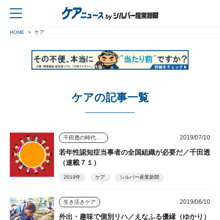
HOME
ケア
戻る
ケアの記事一覧
2019/07/10
千田透の時代を読む視点
若年性認知症当事者の全国組織が必要だ／千田透
（連載７１）
2019年
ケア
シルバー産業新聞
2019/06/10
生き活きケア
外出・趣味で個別リハ／えなふる優縁（ゆかり）