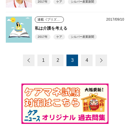
2017年
ケア
シルバー産業新聞
2017/09/10
連載《プリズム》
私は介護を考える
2017年
ケア
シルバー産業新聞
1
2
3
4