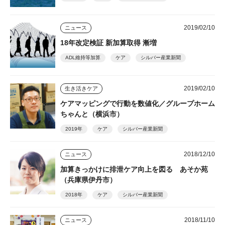
2019/02/10
ニュース
18年改定検証 新加算取得 漸増
ADL維持等加算
ケア
シルバー産業新聞
2019/02/10
生き活きケア
ケアマッピングで行動を数値化／グループホーム
ちゃんと（横浜市）
2019年
ケア
シルバー産業新聞
2018/12/10
ニュース
加算きっかけに排泄ケア向上を図る あそか苑
（兵庫県伊丹市）
2018年
ケア
シルバー産業新聞
2018/11/10
ニュース