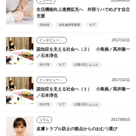
2018/04/10
ニュース
生活機能向上連携拡充へ 外部リハでめざす自立
支援
2018年
ADL維持等加算
ケア
2017/11/11
インタビュー・座談会
認知症を支える社会へ（２） 小島操／髙井隆一
／石本淳也
2017年
ケア
介護の日しんぶん
2017/11/11
インタビュー・座談会
認知症を支える社会へ（１） 小島操／髙井隆一
／石本淳也
2017年
ケア
介護の日しんぶん
2017/09/10
コラム
皮膚トラブル防止の観点からのおむつ選び