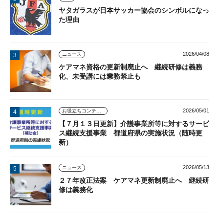
ヤタガラスが日本サッカー協会のシンボルになっ
た理由
2026/04/08
ニュース
ケアマネ資格の更新制廃止へ 継続研修は義務
化、未受講には業務禁止も
2026/05/01
お役立ちコンテンツ
【７月１３日更新】介護事業所等に対するサービ
ス継続支援事業 都道府県の実施状況（随時更
新）
2026/05/13
ニュース
２７年改正法案 ケアマネ更新制廃止へ 継続研
修は義務化