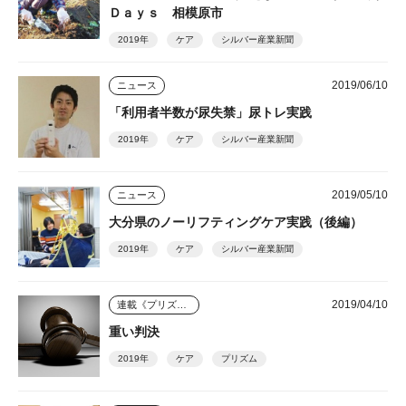
Ｄａｙｓ 相模原市
2019年
ケア
シルバー産業新聞
2019/06/10
ニュース
「利用者半数が尿失禁」尿トレ実践
2019年
ケア
シルバー産業新聞
2019/05/10
ニュース
大分県のノーリフティングケア実践（後編）
2019年
ケア
シルバー産業新聞
2019/04/10
連載《プリズム》
重い判決
2019年
ケア
プリズム