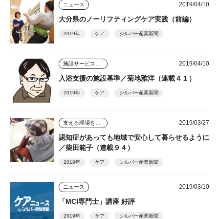
2019/04/10
ニュース
大分県のノーリフティングケア実践（前編）
2019年
ケア
シルバー産業新聞
2019/04/10
施設サービスはどう変わっていくのか
入浴支援の施設基準／菊地雅洋（連載４１）
2019年
ケア
シルバー産業新聞
2019/03/27
支える現場を踏まえて
認知症があっても地域で安心して暮らせるように
／柴田範子（連載９４）
2018年
ケア
シルバー産業新聞
2019/03/10
ニュース
「MCI専門士」講座 好評
2019年
ケア
シルバー産業新聞