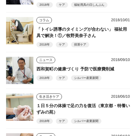
2018年
ケア
福祉用具の日しんぶん
2018/10/01
コラム
「トイレ誘導のタイミングが合わない」 福祉用
具で解決！①／牧野美奈子さん
2018年
ケア
排泄ケア
2018/09/10
ニュース
西和賀町の健康づくり 予防で医療費削減
2018年
ケア
シルバー産業新聞
2018/06/10
生き活きケア
１日５分の体操で足の力を復活（東京都・特養い
ずみの苑）
2018年
ケア
シルバー産業新聞