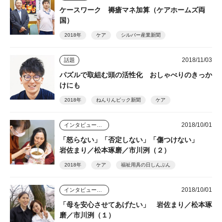
ケースワーク 褥瘡マネ加算（ケアホームズ両
国）
2018年
ケア
シルバー産業新聞
2018/11/03
話題
パズルで取組む頭の活性化 おしゃべりのきっか
けにも
2018年
ねんりんピック新聞
ケア
2018/10/01
インタビュー・座談会
「怒らない」「否定しない」「傷つけない」
岩佐まり／松本琢磨／市川洌（２）
2018年
ケア
福祉用具の日しんぶん
2018/10/01
インタビュー・座談会
「母を安心させてあげたい」 岩佐まり／松本琢
磨／市川洌（１）