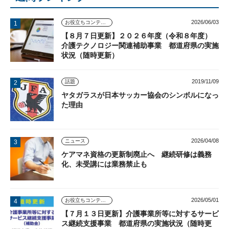
2026/06/03
お役立ちコンテンツ
【８月７日更新】２０２６年度（令和８年度）
介護テクノロジー関連補助事業 都道府県の実施
状況（随時更新）
2019/11/09
話題
ヤタガラスが日本サッカー協会のシンボルになっ
た理由
2026/04/08
ニュース
ケアマネ資格の更新制廃止へ 継続研修は義務
化、未受講には業務禁止も
2026/05/01
お役立ちコンテンツ
【７月１３日更新】介護事業所等に対するサービ
ス継続支援事業 都道府県の実施状況（随時更