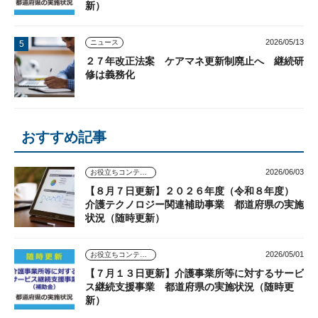
新）
2026/05/13
ニュース
２７年改正法案 ケアマネ更新制廃止へ 継続研
修は義務化
おすすめ記事
2026/06/03
お役立ちコンテンツ
【８月７日更新】２０２６年度（令和８年度）
介護テクノロジー関連補助事業 都道府県の実施
状況（随時更新）
2026/05/01
お役立ちコンテンツ
【７月１３日更新】介護事業所等に対するサービ
ス継続支援事業 都道府県の実施状況（随時更
新）