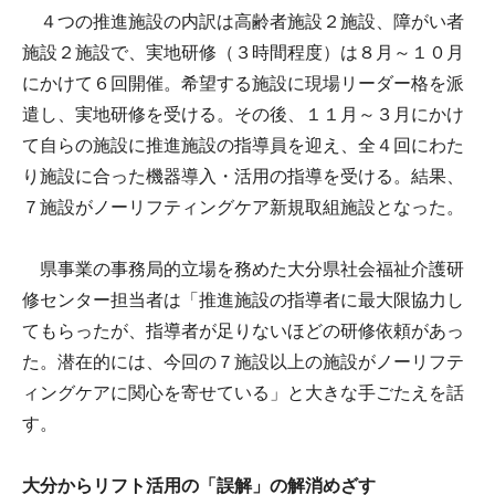
４つの推進施設の内訳は高齢者施設２施設、障がい者
施設２施設で、実地研修（３時間程度）は８月～１０月
にかけて６回開催。希望する施設に現場リーダー格を派
遣し、実地研修を受ける。その後、１１月～３月にかけ
て自らの施設に推進施設の指導員を迎え、全４回にわた
り施設に合った機器導入・活用の指導を受ける。結果、
７施設がノーリフティングケア新規取組施設となった。
県事業の事務局的立場を務めた大分県社会福祉介護研
修センター担当者は「推進施設の指導者に最大限協力し
てもらったが、指導者が足りないほどの研修依頼があっ
た。潜在的には、今回の７施設以上の施設がノーリフテ
ィングケアに関心を寄せている」と大きな手ごたえを話
す。
大分からリフト活用の「誤解」の解消めざす