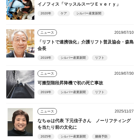
イノフィス「マッスルスーツＥｖｅｒｙ」
2020年
ケア
シルバー産業新聞
2019/07/10
ニュース
「リフトで連携強化」介護リフト普及協会・森島
会長
2019年
シルバー産業新聞
リフト
2019/07/30
ニュース
可搬型階段昇降機で初の死亡事故
2019年
シルバー産業新聞
リフト
2025/11/27
ニュース
なちゅは代表 下元佳子さん ノーリフティング
を当たり前の文化に
2025年
シルバー産業新聞
腰痛予防