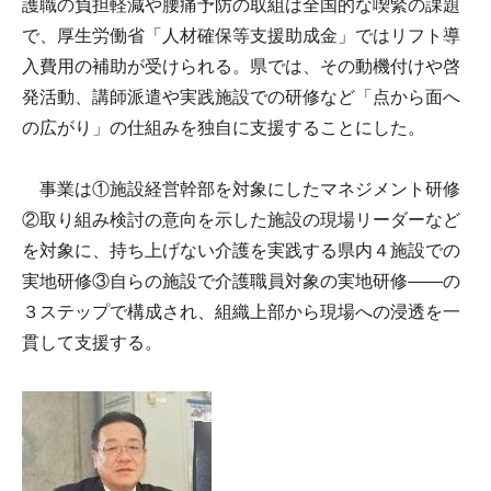
護職の負担軽減や腰痛予防の取組は全国的な喫緊の課題
で、厚生労働省「人材確保等支援助成金」ではリフト導
入費用の補助が受けられる。県では、その動機付けや啓
発活動、講師派遣や実践施設での研修など「点から面へ
の広がり」の仕組みを独自に支援することにした。
事業は①施設経営幹部を対象にしたマネジメント研修
②取り組み検討の意向を示した施設の現場リーダーなど
を対象に、持ち上げない介護を実践する県内４施設での
実地研修③自らの施設で介護職員対象の実地研修――の
３ステップで構成され、組織上部から現場への浸透を一
貫して支援する。