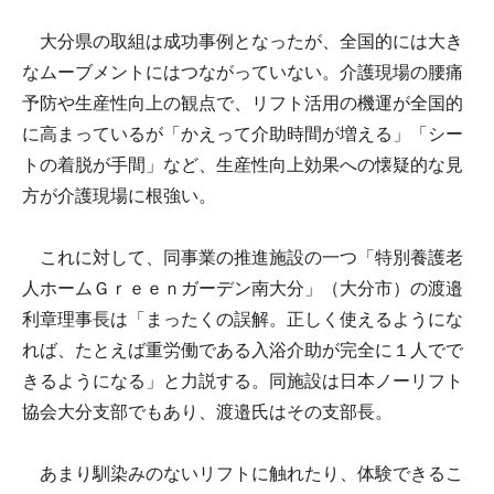
大分県の取組は成功事例となったが、全国的には大き
なムーブメントにはつながっていない。介護現場の腰痛
予防や生産性向上の観点で、リフト活用の機運が全国的
に高まっているが「かえって介助時間が増える」「シー
トの着脱が手間」など、生産性向上効果への懐疑的な見
方が介護現場に根強い。
これに対して、同事業の推進施設の一つ「特別養護老
人ホームＧｒｅｅｎガーデン南大分」（大分市）の渡邉
利章理事長は「まったくの誤解。正しく使えるようにな
れば、たとえば重労働である入浴介助が完全に１人でで
きるようになる」と力説する。同施設は日本ノーリフト
協会大分支部でもあり、渡邉氏はその支部長。
あまり馴染みのないリフトに触れたり、体験できるこ