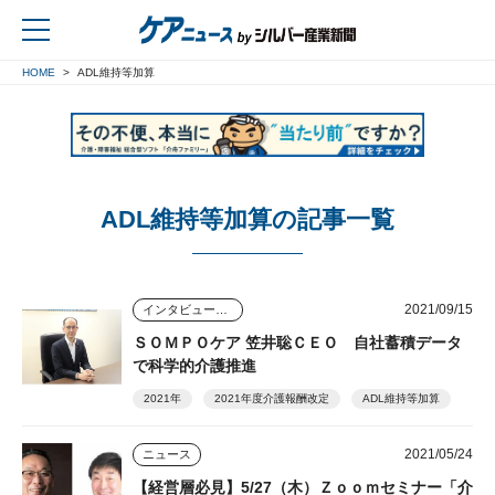
HOME
ADL維持等加算
戻る
ADL維持等加算の記事一覧
2021/09/15
インタビュー・座談会
ＳＯＭＰＯケア 笠井聡ＣＥＯ 自社蓄積データ
で科学的介護推進
2021年
2021年度介護報酬改定
ADL維持等加算
2021/05/24
ニュース
【経営層必見】5/27（木）Ｚｏｏｍセミナー「介