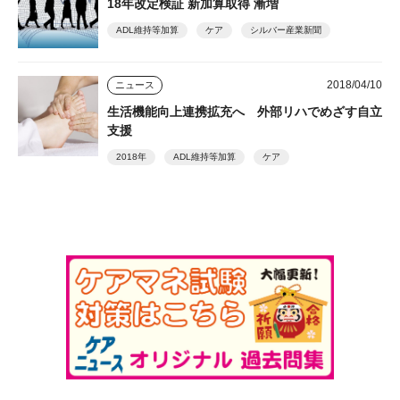
18年改定検証 新加算取得 漸増
ADL維持等加算
ケア
シルバー産業新聞
2018/04/10
ニュース
生活機能向上連携拡充へ 外部リハでめざす自立
支援
2018年
ADL維持等加算
ケア