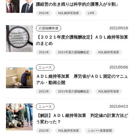
護経営の生き残りは科学的介護導入が９割」
2021年
ADL維持等加算
LIFE
2021/05/18
介護報酬単価
【２０２１年度介護報酬改定】ＡＤＬ維持等加算
のまとめ
2021年
2021年度介護報酬改定
ADL維持等加算
2021/05/06
ニュース
ＡＤＬ維持等加算 厚労省がＡＤＬ測定のマニュ
アル・動画公開
2021年
2021年度介護報酬改定
ADL維持等加算
2021/04/13
ニュース
【解説】ＡＤＬ維持等加算 判定値の計算方法ど
う変わった？
2021年
ADL維持等加算
シルバー産業新聞