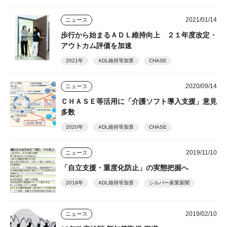
2021/01/14
ニュース
歩行から始まるＡＤＬ維持向上 ２１年度改定・
アウトカム評価を加速
2021年
ADL維持等加算
CHASE
2020/09/14
ニュース
ＣＨＡＳＥ等活用に「介護ソフト導入支援」意見
多数
2020年
ADL維持等加算
CHASE
2019/11/10
ニュース
「自立支援・重度化防止」の実態把握へ
2019年
ADL維持等加算
シルバー産業新聞
2019/02/10
ニュース