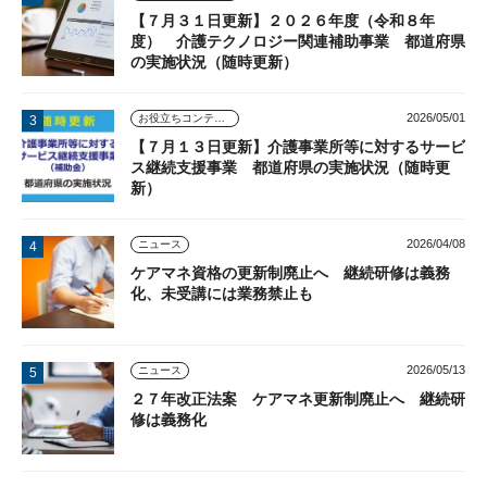
【７月３１日更新】２０２６年度（令和８年
度） 介護テクノロジー関連補助事業 都道府県
の実施状況（随時更新）
2026/05/01
お役立ちコンテンツ
【７月１３日更新】介護事業所等に対するサービ
ス継続支援事業 都道府県の実施状況（随時更
新）
2026/04/08
ニュース
ケアマネ資格の更新制廃止へ 継続研修は義務
化、未受講には業務禁止も
2026/05/13
ニュース
２７年改正法案 ケアマネ更新制廃止へ 継続研
修は義務化