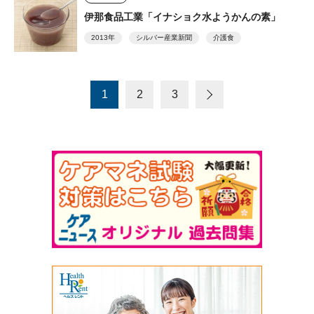
伊那食品工業「イナショク水ようかんの素」
2013年
シルバー産業新聞
介護食
1
2
3