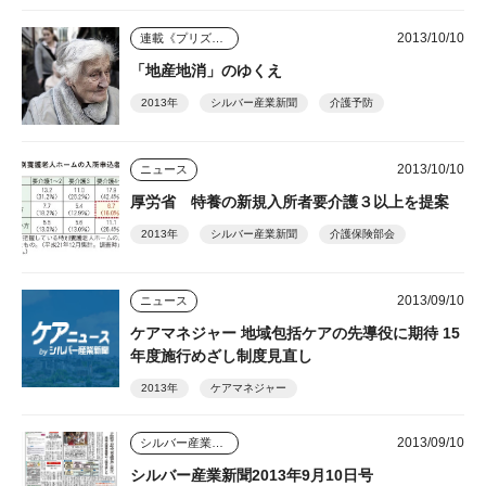
2013/10/10
連載《プリズム》
「地産地消」のゆくえ
2013年
シルバー産業新聞
介護予防
2013/10/10
ニュース
厚労省 特養の新規入所者要介護３以上を提案
2013年
シルバー産業新聞
介護保険部会
2013/09/10
ニュース
ケアマネジャー 地域包括ケアの先導役に期待 15
年度施行めざし制度見直し
2013年
ケアマネジャー
2013/09/10
シルバー産業新聞
シルバー産業新聞2013年9月10日号