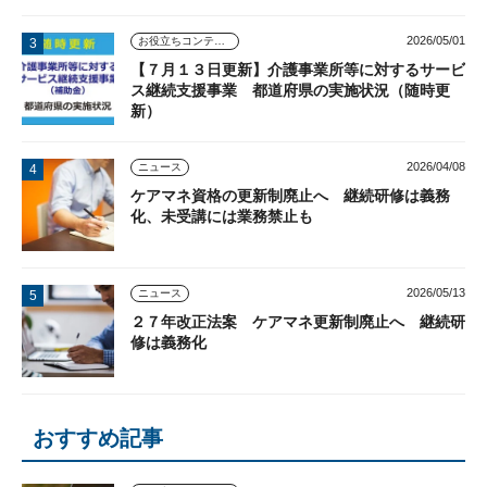
2026/05/01
お役立ちコンテンツ
【７月１３日更新】介護事業所等に対するサービ
ス継続支援事業 都道府県の実施状況（随時更
新）
2026/04/08
ニュース
ケアマネ資格の更新制廃止へ 継続研修は義務
化、未受講には業務禁止も
2026/05/13
ニュース
２７年改正法案 ケアマネ更新制廃止へ 継続研
修は義務化
おすすめ記事