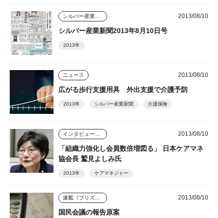
2013/08/10
シルバー産業新聞
シルバー産業新聞2013年8月10日号
2013年
2013/08/10
ニュース
広がる歩行支援用具 外出支援で介護予防
2013年
シルバー産業新聞
介護保険
2013/08/10
インタビュー・座談会
「組織力強化し会員数倍増図る」 日本ケアマネ
協会長 鷲見よしみ氏
2013年
ケアマネジャー
2013/08/10
連載《プリズム》
国民会議の報告原案