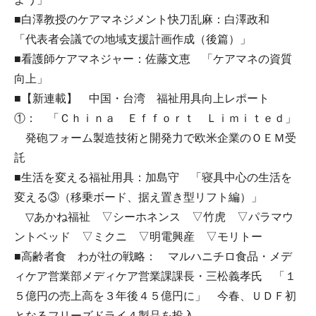
■白澤教授のケアマネジメント快刀乱麻：白澤政和
「代表者会議での地域支援計画作成（後篇）」
■看護師ケアマネジャー：佐藤文恵 「ケアマネの資質
向上」
■【新連載】 中国・台湾 福祉用具向上レポート
①： 「Ｃｈｉｎａ Ｅｆｆｏｒｔ Ｌｉｍｉｔｅｄ」
発砲フォーム製造技術と開発力で欧米企業のＯＥＭ受
託
■生活を変える福祉用具：加島守 「寝具中心の生活を
変える③（移乗ボード、据え置き型リフト編）」
▽あかね福祉 ▽シーホネンス ▽竹虎 ▽パラマウ
ントベッド ▽ミクニ ▽明電興産 ▽モリトー
■高齢者食 わが社の戦略： マルハニチロ食品・メデ
ィケア営業部メディケア営業課課長・三松義孝氏 「１
５億円の売上高を３年後４５億円に」 今春、ＵＤＦ初
となるフリーズドライ４製品を投入