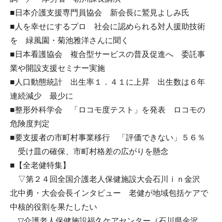
■日本介護支援専門員協会 新会長に鷲見よしみ氏
■人を幸せにするプロ 社会に認められる対人援助技術
を 緑風園・菊池雅洋さんに聞く
■日本看護協会 複合型サービスの普及促進へ 委託事
業や開設支援セミナー実施
■人口動態統計 出生率１．４１に上昇 出生数は６年
連続減少 最少に
■整形外科学会 「ロコモ度テスト」を発表 ロコモの
危険度判定
■要支援者の市町村事業移行 「評価できない」５６％
受け皿の確保、市町村格差の広がりを懸念
■【全老健特集】
▽第２４回全国介護老人保健施設大会石川ｉｎ金沢
北中勇・大会会長インタビュー 老健が地域包括ケアで
中核的役割を果たしたい
▽介護老人保健施設福久ケアセンター（石川県金沢