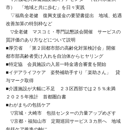
市） 「地域と共に歩む」を日々実践
▽福島全老健 復興支援金の要望書提出 地域、処遇
改善加算の特別枠など
▽全老健 マスコミ・専門誌懇談会開催 サービスの
質評価のあり方などについて説明
■厚労省 「第２回都市部の高齢化対策検討会」開催
都市部高齢者受け入れを自治体からヒヤリング
■特定協 会員施設の入居一時金適合審査を開始
■イデアライフケア 姿勢補助手すり「楽助さん」 貸
与マーク取得
■介護施設が大幅に不足 ２３区西部では２５％未満
２０２５年推計 首都圏白書
■わがまちの包括ケア
▽宮城・大崎市 包括センターの力量アップめざす
▽京都・福知山市 定期巡回サービス３カ所へ 地域
包括ケア推進の軸に