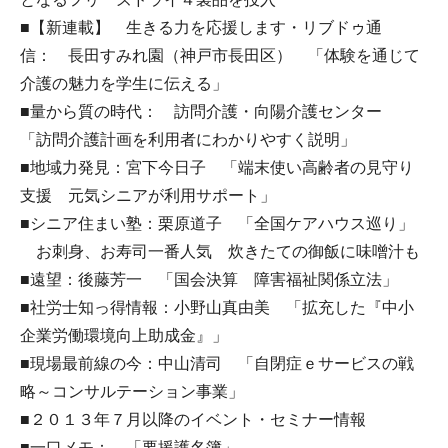
■【新連載】 生きる力を応援します・リブドゥ通
信： 長田すみれ園（神戸市長田区） 「体験を通じて
介護の魅力を学生に伝える」
■量から質の時代： 訪問介護・向陽介護センター
「訪問介護計画を利用者にわかりやすく説明」
■地域力発見：宮下今日子 「端末使い高齢者の見守り
支援 元気シニアが利用サポート」
■シニア住まい塾：栗原道子 「全国ケアハウス巡り」
お刺身、お寿司一番人気 炊きたての御飯に味噌汁も
■遠望：後藤芳一 「国会決算 障害福祉関係立法」
■社労士知っ得情報：小野山真由美 「拡充した『中小
企業労働環境向上助成金』」
■現場最前線の今：中山清司 「自閉症ｅサービスの戦
略～コンサルテーション事業」
■２０１３年７月以降のイベント・セミナー情報
■一口メモ： 「要援護名簿」