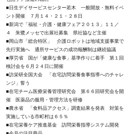
■日生デイサービスセンター若木 一般開放・無料イベ
ント開催 ７月１４・２１・２８日
■新潟で「福祉・介護・健康フェア２０１３」１１／
４ 朱鷺メッセで出展社募集 県社協など主催
■岡山市「総合特区」 介護ロボットは地域支援事業で
先行実施へ 通所サービスの成功報酬制は継続協議
■厚労省 国が「健康な食事」基準作りに着手 第１回
検討会を６月２４日に開催
■訪栄研全国大会 「在宅訪問栄養食事指導へのチャレ
ンジ」誓う
■在宅チーム医療栄養管理研究会 第６６回研究会を開
催 医薬品の服用・管理方法を研修
■農水省 「食料品アクセス」調査結果を発表 対策を
実施している市町村は６５％
■在宅栄養ケア推進基金 訪問栄養指導システム開発
■今月の注目商品