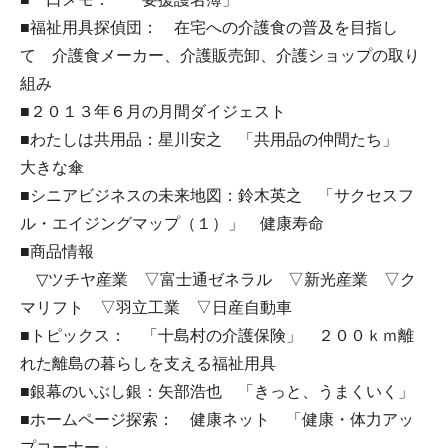
■福祉用具探偵団： 在宅への介護食の普及を目指し
て 介護食メーカー、介護販売卸、介護ショップの取り
組み
■２０１３年６月の月間ダイジェスト
■わたしは共用品：星川安之 「共用品の仲間たち」
大きな傘
■シニアビジネスの未来地図：鈴木英之 「サクセスフ
ル・エイジングマップ（１）」 健康寿命
■商品情報
▽ツチヤ産業 ▽富士通ゼネラル ▽新光産業 ▽ク
マリフト ▽羽立工業 ▽日産自動車
■トピックス： 「十島村の介護保険」 ２００ｋｍ離
れた離島の暮らしを支える福祉用具
■銀幕のいぶし銀：矢部浩也 「きっと、うまくいく」
■ホームページ探索： 健康ネット 「健康・体力アッ
プコーナー」