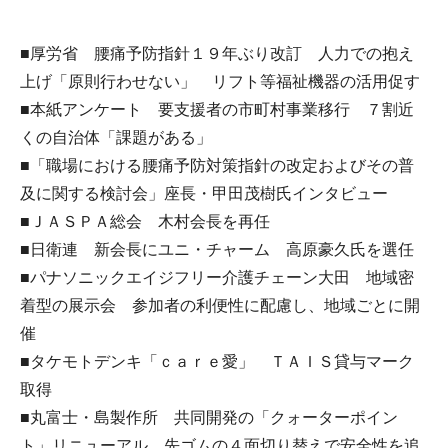
■厚労省 腰痛予防指針１９年ぶり改訂 人力での抱え
上げ「原則行わせない」 リフト等福祉機器の活用促す
■本紙アンケート 要支援者の市町村事業移行 ７割近
くの自治体「課題がある」
■「職場における腰痛予防対策指針の改定およびその普
及に関する検討会」座長・甲田茂樹氏インタビュー
■ＪＡＳＰＡ総会 木村会長を再任
■日衛連 新会長にユニ・チャーム 高原豪久氏を選任
■パナソニックエイジフリー介護チェーン大田 地域密
着型の展示会 参加者の利便性に配慮し、地域ごとに開
催
■タケモトデンキ「ｃａｒｅ愛」 ＴＡＩＳ貸与マーク
取得
■丸富士・島製作所 共同開発の「クォーターポイン
ト」リニューアル 先ゴムの４面切り替えで安全性を追