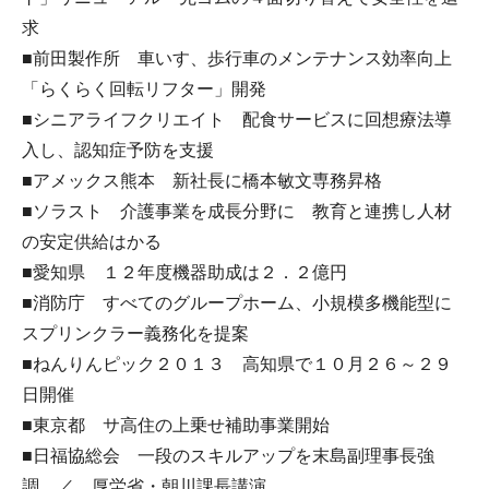
求
■前田製作所 車いす、歩行車のメンテナンス効率向上
「らくらく回転リフター」開発
■シニアライフクリエイト 配食サービスに回想療法導
入し、認知症予防を支援
■アメックス熊本 新社長に橋本敏文専務昇格
■ソラスト 介護事業を成長分野に 教育と連携し人材
の安定供給はかる
■愛知県 １２年度機器助成は２．２億円
■消防庁 すべてのグループホーム、小規模多機能型に
スプリンクラー義務化を提案
■ねんりんピック２０１３ 高知県で１０月２６～２９
日開催
■東京都 サ高住の上乗せ補助事業開始
■日福協総会 一段のスキルアップを末島副理事長強
調 ／ 厚労省・朝川課長講演