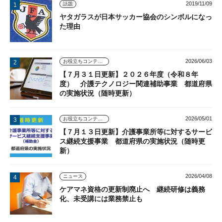
2019/11/09
話題
ヤタガラスが日本サッカー協会のシンボルになっ
た理由
2026/06/03
お役立ちコンテンツ
【７月３１日更新】２０２６年度（令和８年
度） 介護テクノロジー関連補助事業 都道府県
の実施状況（随時更新）
2026/05/01
お役立ちコンテンツ
【７月１３日更新】介護事業所等に対するサービ
ス継続支援事業 都道府県の実施状況（随時更
新）
2026/04/08
ニュース
ケアマネ資格の更新制廃止へ 継続研修は義務
化、未受講には業務禁止も