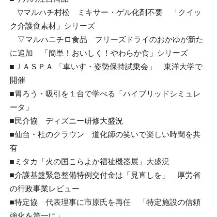
▽マルハチ村松 ミキサー・ゲル化剤不要 「クイッ
ク介護食素材」シリーズ
▽マルハニチロ食品 フリーズドライのおかゆが新た
に追加 「簡単！おいしく！やわらか食」シリーズ
■ＪＡＳＰＡ 「車いす・姿勢保持試乗会」 東洋大学で
開催
■胃ろう・吸引を１台で学べる「ハイブリッドシミュレ
ータ」
■民介協 ディズニー研修大盛況
■仙台・杜のクラウン 道化師の笑いで楽しい時間を共
有
■ミタカ「火の国こらよか福祉機器展」大盛況
■介護基盤緊急整備特例交付金は「見直しを」 厚労省
の行政事業レビュー
■特定協 代表理事に市原氏を再任 「特定施設の信頼
強化を第一に」