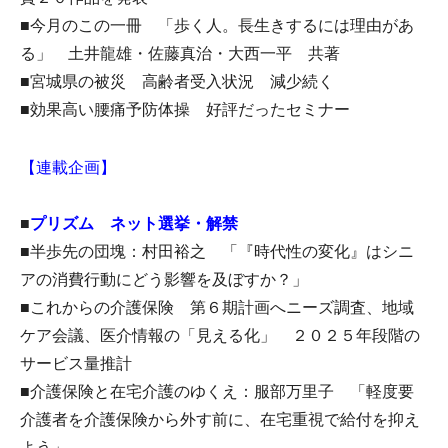
■今月のこの一冊 「歩く人。長生きするには理由があ
る」 土井龍雄・佐藤真治・大西一平 共著
■宮城県の被災 高齢者受入状況 減少続く
■効果高い腰痛予防体操 好評だったセミナー
【連載企画】
■
プリズム ネット選挙・解禁
■半歩先の団塊：村田裕之 「『時代性の変化』はシニ
アの消費行動にどう影響を及ぼすか？」
■これからの介護保険 第６期計画へニーズ調査、地域
ケア会議、医介情報の「見える化」 ２０２５年段階の
サービス量推計
■介護保険と在宅介護のゆくえ：服部万里子 「軽度要
介護者を介護保険から外す前に、在宅重視で給付を抑え
よう」