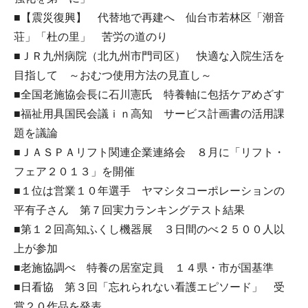
■【震災復興】 代替地で再建へ 仙台市若林区「潮音
荘」「杜の里」 苦労の道のり
■ＪＲ九州病院（北九州市門司区） 快適な入院生活を
目指して ～おむつ使用方法の見直し～
■全国老施協会長に石川憲氏 特養軸に包括ケアめざす
■福祉用具国民会議ｉｎ高知 サービス計画書の活用課
題を議論
■ＪＡＳＰＡリフト関連企業連絡会 ８月に「リフト・
フェア２０１３」を開催
■１位は営業１０年選手 ヤマシタコーポレーションの
平有子さん 第７回実力ランキングテスト結果
■第１２回高知ふくし機器展 ３日間のべ２５００人以
上が参加
■老施協調べ 特養の居室定員 １４県・市が国基準
■日看協 第３回「忘れられない看護エピソード」 受
賞２０作品を発表