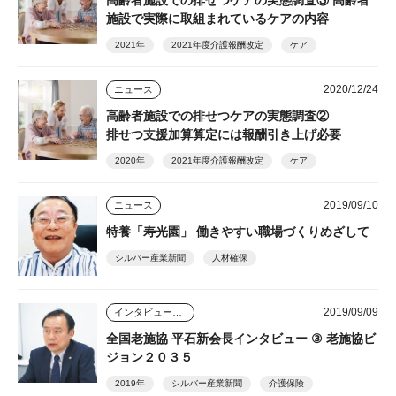
施設で実際に取組まれているケアの内容
2021年
2021年度介護報酬改定
ケア
2020/12/24
ニュース
高齢者施設での排せつケアの実態調査②
排せつ支援加算算定には報酬引き上げ必要
2020年
2021年度介護報酬改定
ケア
2019/09/10
ニュース
特養「寿光園」 働きやすい職場づくりめざして
シルバー産業新聞
人材確保
2019/09/09
インタビュー・座談会
全国老施協 平石新会長インタビュー ③ 老施協ビ
ジョン２０３５
2019年
シルバー産業新聞
介護保険