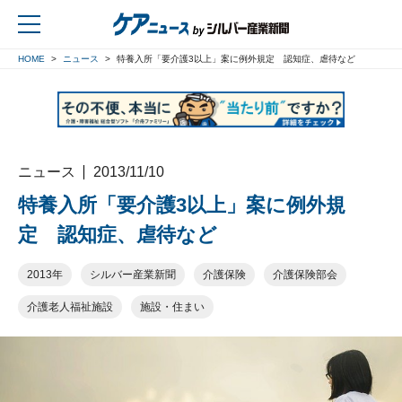
HOME
ニュース
特養入所「要介護3以上」案に例外規定 認知症、虐待など
戻る
ニュース
2013/11/10
特養入所「要介護3以上」案に例外規
定 認知症、虐待など
2013年
シルバー産業新聞
介護保険
介護保険部会
介護老人福祉施設
施設・住まい