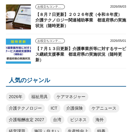
2026/06/03
お役立ちコンテンツ
【８月７日更新】２０２６年度（令和８年度）
介護テクノロジー関連補助事業 都道府県の実施
状況（随時更新）
2026/05/01
お役立ちコンテンツ
【７月１３日更新】介護事業所等に対するサービ
ス継続支援事業 都道府県の実施状況（随時更
新）
人気のジャンル
2026年
福祉用具
ケアマネジャー
介護テクノロジー
ICT
介護保険
ケアニュース
介護報酬改定 2027
台湾
ビジネス
海外
経営課題
施設・住まい
生産性向上
特養