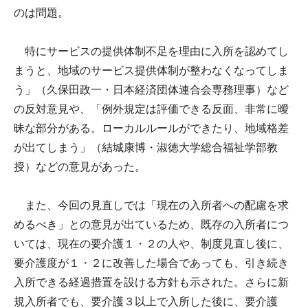
のは問題。
特にサービスの提供体制不足を理由に入所を認めてし
まうと、地域のサービス提供体制が整わなくなってしま
う」（久保田政一・日本経済団体連合会専務理事）など
の反対意見や、「例外規定は評価できる反面、非常に曖
昧な部分がある。ローカルルールができたり、地域格差
が出てしまう」（結城康博・淑徳大学総合福祉学部教
授）などの意見があった。
また、今回の見直しでは「現在の入所者への配慮を求
めるべき」との意見が出ているため、既存の入所者につ
いては、現在の要介護１・２の人や、制度見直し後に、
要介護度が１・２に改善した場合であっても、引き続き
入所できる経過措置を設ける方針も示された。さらに新
規入所者でも、要介護３以上で入所した後に、要介護