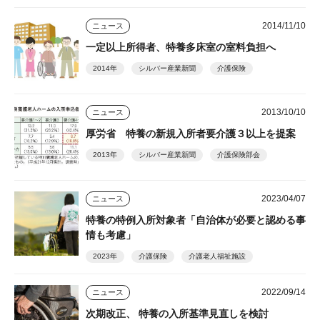
2014/11/10
ニュース
一定以上所得者、特養多床室の室料負担へ
2014年
シルバー産業新聞
介護保険
2013/10/10
ニュース
厚労省 特養の新規入所者要介護３以上を提案
2013年
シルバー産業新聞
介護保険部会
2023/04/07
ニュース
特養の特例入所対象者「自治体が必要と認める事
情も考慮」
2023年
介護保険
介護老人福祉施設
2022/09/14
ニュース
次期改正、 特養の入所基準見直しを検討