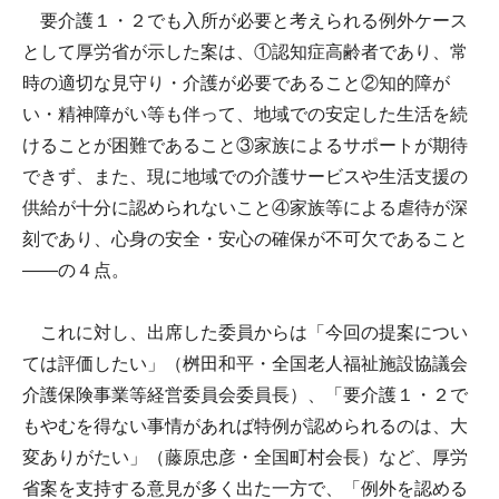
要介護１・２でも入所が必要と考えられる例外ケース
として厚労省が示した案は、①認知症高齢者であり、常
時の適切な見守り・介護が必要であること②知的障が
い・精神障がい等も伴って、地域での安定した生活を続
けることが困難であること③家族によるサポートが期待
できず、また、現に地域での介護サービスや生活支援の
供給が十分に認められないこと④家族等による虐待が深
刻であり、心身の安全・安心の確保が不可欠であること
――の４点。
これに対し、出席した委員からは「今回の提案につい
ては評価したい」（桝田和平・全国老人福祉施設協議会
介護保険事業等経営委員会委員長）、「要介護１・２で
もやむを得ない事情があれば特例が認められるのは、大
変ありがたい」（藤原忠彦・全国町村会長）など、厚労
省案を支持する意見が多く出た一方で、「例外を認める