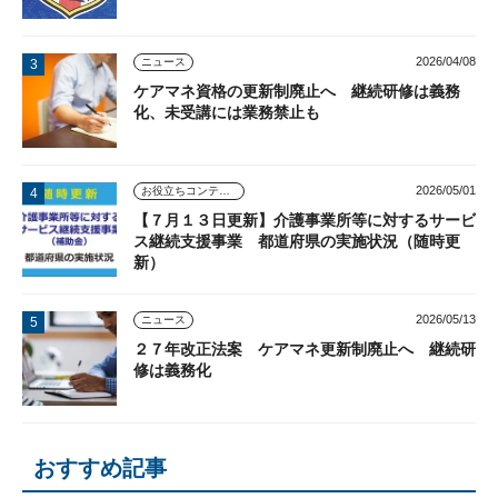
2026/04/08
ニュース
ケアマネ資格の更新制廃止へ 継続研修は義務
化、未受講には業務禁止も
2026/05/01
お役立ちコンテンツ
【７月１３日更新】介護事業所等に対するサービ
ス継続支援事業 都道府県の実施状況（随時更
新）
2026/05/13
ニュース
２７年改正法案 ケアマネ更新制廃止へ 継続研
修は義務化
おすすめ記事