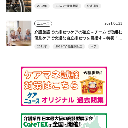
2022年
シルバー産業新聞
介護保険
2021/06/21
ニュース
介護施設での排せつケアの確立～チームで取組む
個別ケアで快適な自立排せつを目指す～特養「味
酒野ていれぎ荘」×ユニ・チャーム メンリッケ
2021年
2021年介護報酬改定
ケア
特別対談