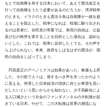
もとで自衛隊を有する日本において、あえて憲法改正を
行って自衛権をうたう必要があるのだろうか。湾岸戦争
のときも、イラクのときも憲法９条は自衛隊が一線を超
えることを阻止した。戦争になれば、戦場に駆り出され
るのは若者だ。自民党の草案では、表現の自由は、公益
及び公の秩序を害することを目的とした場合は、認めな
いとした。これでは、戦争に反対したくても、その声す
ら上げられない。本来、政府をしばるはずの憲法が、国
民の自由をしばってしまう。
円高是正のアベノミクスは効果があった。株価も上昇
した。その前で人々は、発するべき声を失ったかのよう
に見える。停滞した日本経済の現状に何とか希望を見い
だしたいという思いからかも知れない。少子高齢化によ
る人口減少という社会のファンダメンタルの大転換が起
きている日本。やがて、この大転換は世界の潮流にな