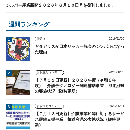
シルバー産業新聞２０２６年６月１０日号を発刊しました。
週間ランキング
2019/11/09
話題
ヤタガラスが日本サッカー協会のシンボルになっ
た理由
2026/06/03
お役立ちコンテンツ
【７月３１日更新】２０２６年度（令和８年
度） 介護テクノロジー関連補助事業 都道府県
の実施状況（随時更新）
2026/05/01
お役立ちコンテンツ
【７月１３日更新】介護事業所等に対するサービ
ス継続支援事業 都道府県の実施状況（随時更
新）