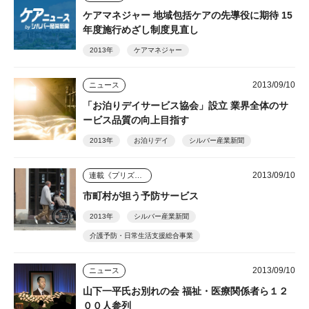
ケアマネジャー 地域包括ケアの先導役に期待 15
年度施行めざし制度見直し
2013年
ケアマネジャー
2013/09/10
ニュース
「お泊りデイサービス協会」設立 業界全体のサ
ービス品質の向上目指す
2013年
お泊りデイ
シルバー産業新聞
2013/09/10
連載《プリズム》
市町村が担う予防サービス
2013年
シルバー産業新聞
介護予防・日常生活支援総合事業
2013/09/10
ニュース
山下一平氏お別れの会 福祉・医療関係者ら１２
００人参列