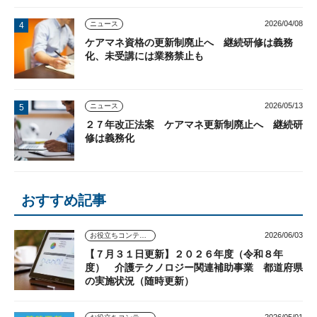
2026/04/08
ニュース
ケアマネ資格の更新制廃止へ 継続研修は義務
化、未受講には業務禁止も
2026/05/13
ニュース
２７年改正法案 ケアマネ更新制廃止へ 継続研
修は義務化
おすすめ記事
2026/06/03
お役立ちコンテンツ
【７月３１日更新】２０２６年度（令和８年
度） 介護テクノロジー関連補助事業 都道府県
の実施状況（随時更新）