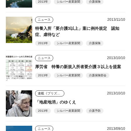
2013年
シルバー産業新聞
介護保険
2013/11/10
ニュース
特養入所「要介護3以上」案に例外規定 認知
症、虐待など
2013年
シルバー産業新聞
介護保険
2013/10/10
ニュース
厚労省 特養の新規入所者要介護３以上を提案
2013年
シルバー産業新聞
介護保険部会
2013/10/10
連載《プリズム》
「地産地消」のゆくえ
2013年
シルバー産業新聞
介護予防
2013/09/10
ニュース