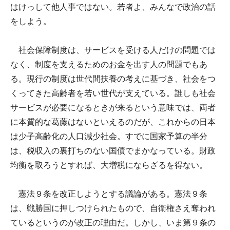
はけっして他人事ではない。若者よ、みんなで政治の話
をしよう。
社会保障制度は、サービスを受ける人だけの問題では
なく、制度を支えるためのお金を出す人の問題でもあ
る。現行の制度は世代間扶養の考えに基づき、社会をつ
くってきた高齢者を若い世代が支えている。誰しも社会
サービスが必要になるときが来るという意味では、両者
に本質的な葛藤はないといえるのだが、これからの日本
は少子高齢化の人口減少社会。すでに国家予算の半分
は、税収入の裏打ちのない国債でまかなっている。財政
均衡を取ろうとすれば、大増税にならざるを得ない。
憲法９条を改正しようとする議論がある。憲法９条
は、戦勝国に押しつけられたもので、自衛権さえ奪われ
ているというのが改正の理由だ。しかし、いま第９条の