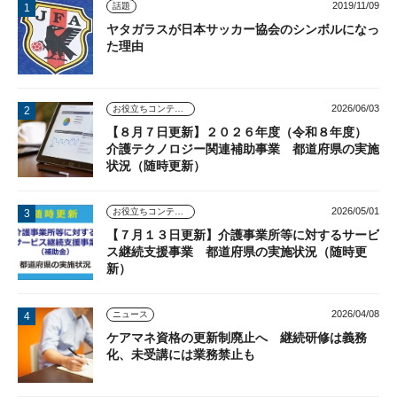
2019/11/09
話題
ヤタガラスが日本サッカー協会のシンボルになっ
た理由
2026/06/03
お役立ちコンテンツ
【８月７日更新】２０２６年度（令和８年度）
介護テクノロジー関連補助事業 都道府県の実施
状況（随時更新）
2026/05/01
お役立ちコンテンツ
【７月１３日更新】介護事業所等に対するサービ
ス継続支援事業 都道府県の実施状況（随時更
新）
2026/04/08
ニュース
ケアマネ資格の更新制廃止へ 継続研修は義務
化、未受講には業務禁止も