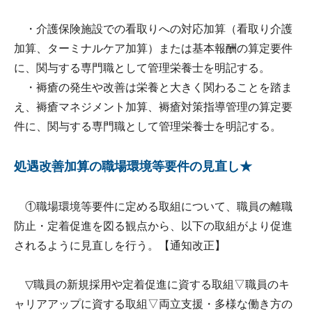
・介護保険施設での看取りへの対応加算（看取り介護
加算、ターミナルケア加算）または基本報酬の算定要件
に、関与する専門職として管理栄養士を明記する。
・褥瘡の発生や改善は栄養と大きく関わることを踏ま
え、褥瘡マネジメント加算、褥瘡対策指導管理の算定要
件に、関与する専門職として管理栄養士を明記する。
処遇改善加算の職場環境等要件の見直し★
①職場環境等要件に定める取組について、職員の離職
防止・定着促進を図る観点から、以下の取組がより促進
されるように見直しを行う。【通知改正】
▽職員の新規採用や定着促進に資する取組▽職員のキ
ャリアアップに資する取組▽両立支援・多様な働き方の