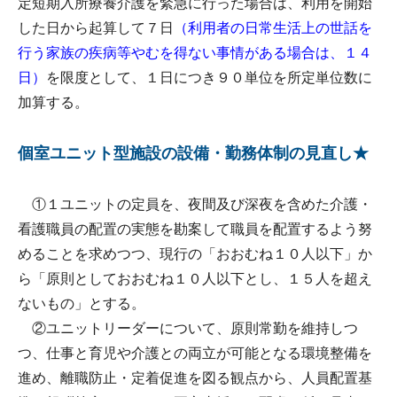
定短期入所療養介護を緊急に行った場合は、利用を開始
した日から起算して７日
（利用者の日常生活上の世話を
行う家族の疾病等やむを得ない事情がある場合は、１４
日）
を限度として、１日につき９０単位を所定単位数に
加算する。
個室ユニット型施設の設備・勤務体制の見直し★
①１ユニットの定員を、夜間及び深夜を含めた介護・
看護職員の配置の実態を勘案して職員を配置するよう努
めることを求めつつ、現行の「おおむね１０人以下」か
ら「原則としておおむね１０人以下とし、１５人を超え
ないもの」とする。
②ユニットリーダーについて、原則常勤を維持しつ
つ、仕事と育児や介護との両立が可能となる環境整備を
進め、離職防止・定着促進を図る観点から、人員配置基