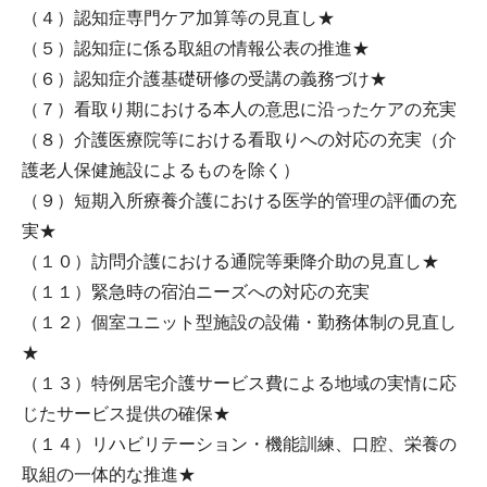
（４）認知症専門ケア加算等の見直し★
（５）認知症に係る取組の情報公表の推進★
（６）認知症介護基礎研修の受講の義務づけ★
（７）看取り期における本人の意思に沿ったケアの充実
（８）介護医療院等における看取りへの対応の充実（介
護老人保健施設によるものを除く）
（９）短期入所療養介護における医学的管理の評価の充
実★
（１０）訪問介護における通院等乗降介助の見直し★
（１１）緊急時の宿泊ニーズへの対応の充実
（１２）個室ユニット型施設の設備・勤務体制の見直し
★
（１３）特例居宅介護サービス費による地域の実情に応
じたサービス提供の確保★
（１４）リハビリテーション・機能訓練、口腔、栄養の
取組の一体的な推進★