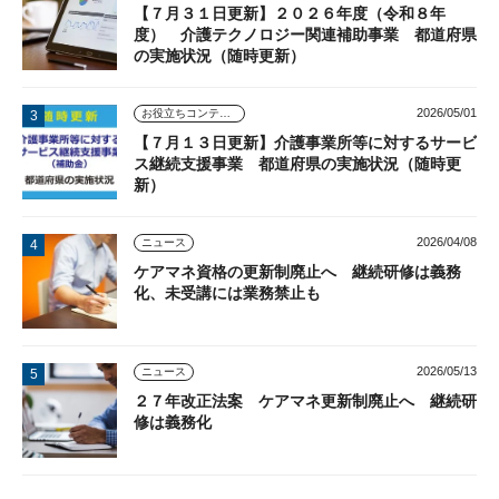
【７月３１日更新】２０２６年度（令和８年
度） 介護テクノロジー関連補助事業 都道府県
の実施状況（随時更新）
2026/05/01
お役立ちコンテンツ
【７月１３日更新】介護事業所等に対するサービ
ス継続支援事業 都道府県の実施状況（随時更
新）
2026/04/08
ニュース
ケアマネ資格の更新制廃止へ 継続研修は義務
化、未受講には業務禁止も
2026/05/13
ニュース
２７年改正法案 ケアマネ更新制廃止へ 継続研
修は義務化