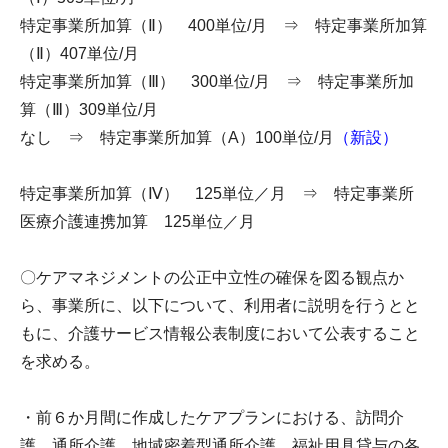
特定事業所加算（Ⅱ） 400単位/月 ⇒ 特定事業所加算
（Ⅱ）407単位/月
特定事業所加算（Ⅲ） 300単位/月 ⇒ 特定事業所加
算（Ⅲ）309単位/月
なし ⇒ 特定事業所加算（A）100単位/月
（新設）
特定事業所加算（Ⅳ） 125単位／月 ⇒ 特定事業所
医療介護連携加算 125単位／月
〇ケアマネジメントの公正中立性の確保を図る観点か
ら、事業所に、以下について、利用者に説明を行うとと
もに、介護サービス情報公表制度において公表すること
を求める。
・前６か月間に作成したケアプランにおける、訪問介
護、通所介護、地域密着型通所介護、福祉用具貸与の各