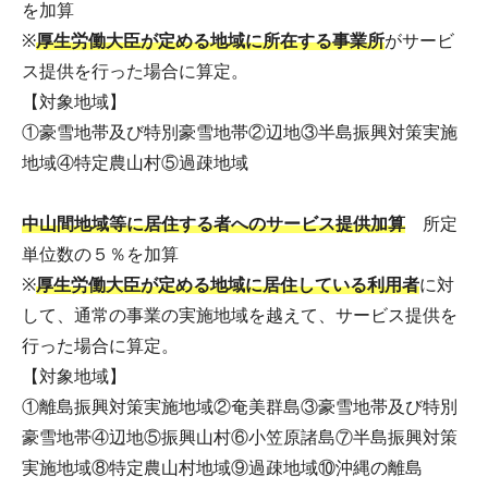
を加算
※
厚生労働大臣が定める地域に所在する事業所
がサービ
ス提供を行った場合に算定。
【対象地域】
①豪雪地帯及び特別豪雪地帯②辺地③半島振興対策実施
地域④特定農山村⑤過疎地域
中山間地域等に居住する者へのサービス提供加算
所定
単位数の５％を加算
※
厚生労働大臣が定める地域に居住している利用者
に対
して、通常の事業の実施地域を越えて、サービス提供を
行った場合に算定。
【対象地域】
①離島振興対策実施地域②奄美群島③豪雪地帯及び特別
豪雪地帯④辺地⑤振興山村⑥小笠原諸島⑦半島振興対策
実施地域⑧特定農山村地域⑨過疎地域⑩沖縄の離島