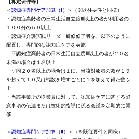
【算定要件等】
＜
認知症専門ケア加算（Ⅰ）
＞（※既往要件と同様）
・認知症高齢者の日常生活自立度Ⅲ以上の者が利用者の
１００分の５０以上
・認知症介護実践リーダー研修修了者を、以下のように
配置し、専門的な認知症ケアを実施
▽認知症高齢者の日常生活自立度Ⅲ以上の者が２０名
未満の場合は１名以上
▽同２０名以上の場合は１に、当該対象者の数が１９
を超えて１０又は端数を増すごとに１を加えて得た数以
上
・当該事業所の従業員に対して、認知症ケアに関する留
意事項の伝達または技術的指導に係る会議を定期的に開
催
＜
認知症専門ケア加算（Ⅱ）
＞（※既往要件と同様）