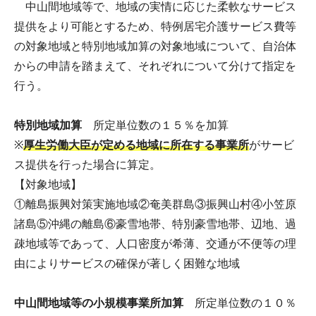
中山間地域等で、地域の実情に応じた柔軟なサービス
提供をより可能とするため、特例居宅介護サービス費等
の対象地域と特別地域加算の対象地域について、自治体
からの申請を踏まえて、それぞれについて分けて指定を
行う。
特別地域加算
所定単位数の１５％を加算
※
厚生労働大臣が定める地域に所在する事業所
がサービ
ス提供を行った場合に算定。
【対象地域】
①離島振興対策実施地域②奄美群島③振興山村④小笠原
諸島⑤沖縄の離島⑥豪雪地帯、特別豪雪地帯、辺地、過
疎地域等であって、人口密度が希薄、交通が不便等の理
由によりサービスの確保が著しく困難な地域
中山間地域等の小規模事業所加算
所定単位数の１０％