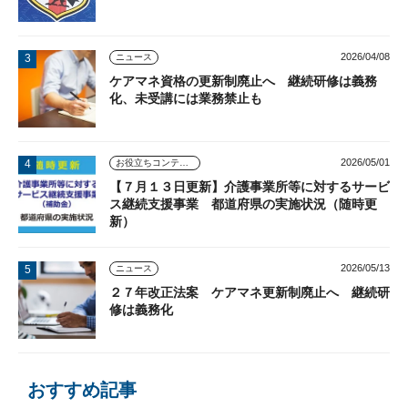
2026/04/08
ニュース
ケアマネ資格の更新制廃止へ 継続研修は義務
化、未受講には業務禁止も
2026/05/01
お役立ちコンテンツ
【７月１３日更新】介護事業所等に対するサービ
ス継続支援事業 都道府県の実施状況（随時更
新）
2026/05/13
ニュース
２７年改正法案 ケアマネ更新制廃止へ 継続研
修は義務化
おすすめ記事