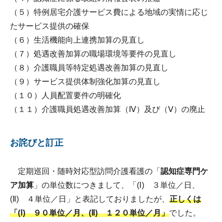
（５）特例居宅介護サービス費による地域の実情に応じ
たサービス提供の確保
（６）生活機能向上連携加算の見直し
（７）処遇改善加算の職場環境等要件の見直し
（８）介護職員等特定処遇改善加算の見直し
（９）サービス提供体制強化加算の見直し
（１０）人員配置要件の明確化
（１１）介護職員処遇改善加算（Ⅳ）及び（Ⅴ）の廃止
お詫びと訂正
定期巡回・随時対応型訪問介護看護の「
認知症専門ケ
ア加算
」の単位数につきまして、「(Ⅰ) ３単位／日、
(Ⅱ) ４単位／日」と表記しておりましたが、
正しくは
「(Ⅰ) ９０単位／月、(Ⅱ) １２０単位／月」
でした。