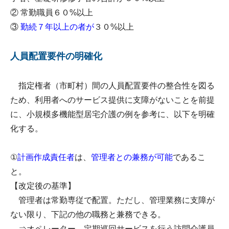
② 常勤職員６０%以上
③
勤続７年以上の者が
３０%以上
人員配置要件の明確化
指定権者（市町村）間の人員配置要件の整合性を図る
ため、利用者へのサービス提供に支障がないことを前提
に、小規模多機能型居宅介護の例を参考に、以下を明確
化する。
①
計画作成責任者
は、
管理者との兼務が可能
であるこ
と。
【改定後の基準】
管理者は常勤専従で配置。ただし、管理業務に支障が
ない限り、下記の他の職務と兼務できる。
⇒オペレーター、定期巡回サービスを行う訪問介護員