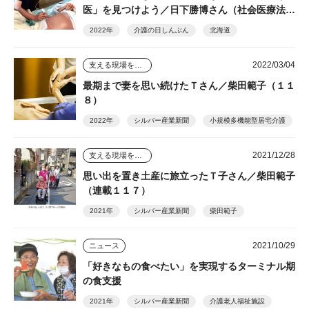
医」を見つけよう／日下勝博さん（社会医療法人
関愛会江別訪問診療所）
2022年
介護の日しんぶん
北海道
2022/03/04
支える現場を踏まえて
最期まで妻を思い続けたＴさん／柴田範子（１１
８）
2022年
シルバー産業新聞
小規模多機能型居宅介護
2021/12/28
支える現場を踏まえて
思い出を置き土産に旅立ったＴ子さん／柴田範子
（連載１１７）
2021年
シルバー産業新聞
柴田範子
2021/10/29
ニュース
「好きなもの食べたい」を実現するターミナル期
の食支援
2021年
シルバー産業新聞
介護老人福祉施設