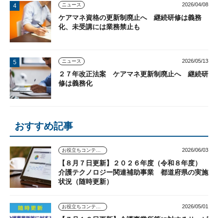
2026/04/08
ニュース
ケアマネ資格の更新制廃止へ 継続研修は義務
化、未受講には業務禁止も
2026/05/13
ニュース
２７年改正法案 ケアマネ更新制廃止へ 継続研
修は義務化
おすすめ記事
2026/06/03
お役立ちコンテンツ
【８月７日更新】２０２６年度（令和８年度）
介護テクノロジー関連補助事業 都道府県の実施
状況（随時更新）
2026/05/01
お役立ちコンテンツ