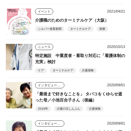
2021/04/21
イベント
介護職のためのターミナルケア（大阪）
シルバー産業新聞
ターミナルケア
医療
2020/10/13
ニュース
特定施設 中重度者・看取り対応に「看護体制の
充実」検討
ケア
ターミナルケア
介護保険
2020/09/01
インタビュー・座談会
「最後まで好きなことを」 タバコをくゆらせ逝
った母／小池百合子さん（後編）
2019年
介護の日しんぶん
介護保険
2020/09/01
インタビュー・座談会