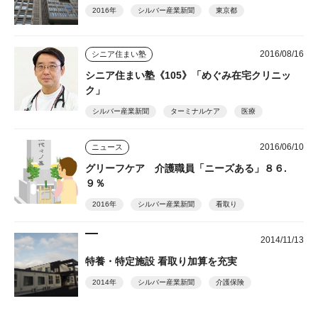
2016年
シルバー産業新聞
東京都
2016/08/16
シニア住まい塾
シニア住まい塾《105》「めぐみ在宅クリニッ
ク」
シルバー産業新聞
ターミナルケア
医療
2016/06/10
ニュース
グリーフケア 介護職員「ニーズある」８６.
９％
2016年
シルバー産業新聞
看取り
2014/11/13
特養・特定施設 看取り加算を充実
2014年
シルバー産業新聞
介護保険