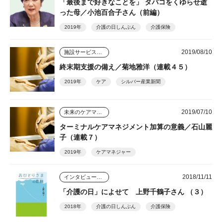
「最後まで好きなことを」 タバコをくゆらせ逝
った母／小池百合子さん（前編）
2019年
介護の日しんぶん
介護保険
2019/08/10
施設サービスはどう変わっていくのか
終末期支援の備え／菊地雅洋（連載４５）
2019年
ケア
シルバー産業新聞
2019/07/10
未来のケアマネジャー
ターミナルケアマネジメント加算の意義／石山麗
子（連載７）
2019年
ケアマネジャー
2018/11/11
インタビュー・座談会
「介護の日」によせて 上野千鶴子さん （３）
2018年
介護の日しんぶん
介護保険