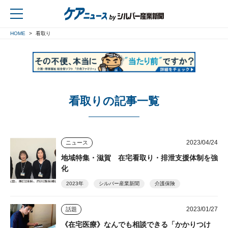
HOME
看取り
戻る
看取りの記事一覧
2023/04/24
ニュース
地域特集・滋賀 在宅看取り・排泄支援体制を強
化
2023年
シルバー産業新聞
介護保険
2023/01/27
話題
《在宅医療》なんでも相談できる「かかりつけ