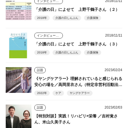
2018/11/11
インタビュー・座談会
「介護の日」によせて 上野千鶴子さん （２）
2018年
介護の日しんぶん
介護保険
2018/11/11
インタビュー・座談会
「介護の日」によせて 上野千鶴子さん （３）
2018年
介護の日しんぶん
介護保険
2023/02/24
話題
《ヤングケアラー》理解されていると感じられる
安心の場を／高岡里衣さん（特定非営利活動法人
ふうせんの会）
2022年
ケア
ヤングケアラー
2023/02/03
話題
【特別対談】実践！リハビリ×栄養 ／吉村覚さ
ん、米山久美子さん