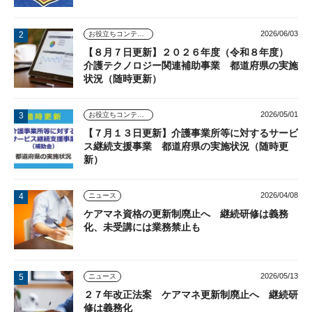
2026/06/03
お役立ちコンテンツ
【８月７日更新】２０２６年度（令和８年度）
介護テクノロジー関連補助事業 都道府県の実施
状況（随時更新）
2026/05/01
お役立ちコンテンツ
【７月１３日更新】介護事業所等に対するサービ
ス継続支援事業 都道府県の実施状況（随時更
新）
2026/04/08
ニュース
ケアマネ資格の更新制廃止へ 継続研修は義務
化、未受講には業務禁止も
2026/05/13
ニュース
２７年改正法案 ケアマネ更新制廃止へ 継続研
修は義務化