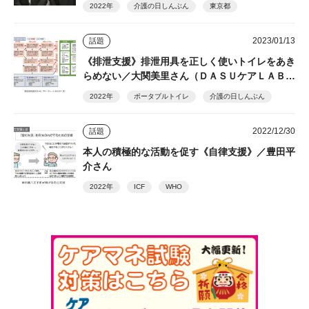
2022年
介護の日しんぶん
東京都
2023/01/13
話題
《排泄支援》排泄用具を正しく使いトイレをあき
らめない／大関美里さん（ＤＡＳＵケアＬＡＢ
代表）
2022年
ポータブルトイレ
介護の日しんぶん
2022/12/30
話題
本人の積極的な活動を促す《自律支援》／豊田平
介さん
2022年
ICF
WHO