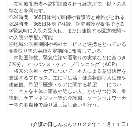
在宅療養患者へ訪問診療を行う診療所で、以下の基
準などを満たす。
①24時間・365日体制で医師や看護師と連絡がとれる
②24時間・365日体制で往診、訪問看護が提供できる
③緊急時に入院の受入れ、または連携する医療機関へ
の入院の手配が可能
④地域の医療機関や福祉サービスと連携をとっている
⑤看取り等の実績を定期的に報告している
常勤医師数、緊急往診や看取りの実績などに基づき
3区分。アドバンス・ケア・プランニング（ACP）
将来の医療・ケアについて、本人による意思決定を
支援するプロセス。主に▽生活・健康状態▽人生観や
価値観、希望▽医療・ケアに関する希望――につい
て、本人を主体に家族や近しい人、かかりつけ医、看
護師、ケアマネジャー等の介護職、ソーシャルワーカ
ー等の多職種で繰り返し話し合いを行う。
（介護の日しんぶん２０２２年１１月１１日）