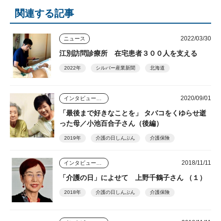
関連する記事
2022/03/30
ニュース
江別訪問診療所 在宅患者３００人を支える
2022年
シルバー産業新聞
北海道
2020/09/01
インタビュー・座談会
「最後まで好きなことを」 タバコをくゆらせ逝
った母／小池百合子さん（後編）
2019年
介護の日しんぶん
介護保険
2018/11/11
インタビュー・座談会
「介護の日」によせて 上野千鶴子さん （１）
2018年
介護の日しんぶん
介護保険