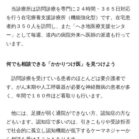
当診療所は訪問診療を専門に２４時間・３６５日対応
を行う在宅療養支援診療所（機能強化型）です。在宅患
者約３５０人を訪問し、また「へき地医療支援センタ
ー」として毎週、道内の病院外来へ医師の派遣も行って
います。
何でも相談できる「かかりつけ医」を見つけよう
訪問診療を受けている患者のほとんどは要介護者で
す。がん末期や人工呼吸器が必要な神経難病の患者が多
く、年間で１６０件ほど看取りも行います。
他には、足腰が弱く通院ができない方、認知症の方な
どもいます。認知症で多いのは、引きこもりや受診拒否
で社会的に孤立し認知機能が低下するケーマネジャーか