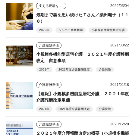
2022/03/04
支える現場を踏まえて
最期まで妻を思い続けたＴさん／柴田範子（１１
８）
2022年
シルバー産業新聞
小規模多機能型居宅介護
2021/03/22
介護報酬単価
小規模多機能型居宅介護 ２０２１年度介護報酬
改定 留意事項
2021年
2021年度介護報酬改定
介護保険
2021/01/18
介護報酬単価
【速報】小規模多機能型居宅介護 ２０２１年度
介護報酬改定単価
2021年
2021年度介護報酬改定
介護保険
2020/12/28
介護報酬単価
２０２１年度介護報酬改定の概要（小規模多機能