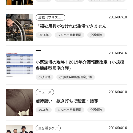
2016/07/10
連載《プリズム》
「福祉用具がなければ生活できません」
2016年
シルバー産業新聞
介護保険
2016/05/16
小濱道博の攻略！2015年介護報酬改定（小規模
多機能型居宅介護）
小濱道博
小規模多機能型居宅介護
2016/04/10
ニュース
虐待疑い 抜き打ちで監査・指導
2016年
シルバー産業新聞
介護保険
2014/04/16
生き活きケア