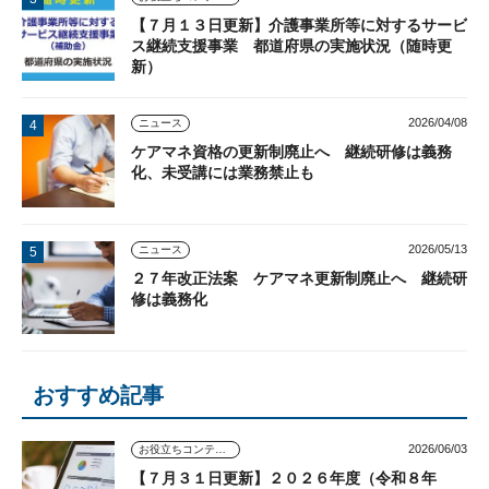
【７月１３日更新】介護事業所等に対するサービ
ス継続支援事業 都道府県の実施状況（随時更
新）
2026/04/08
ニュース
ケアマネ資格の更新制廃止へ 継続研修は義務
化、未受講には業務禁止も
2026/05/13
ニュース
２７年改正法案 ケアマネ更新制廃止へ 継続研
修は義務化
おすすめ記事
2026/06/03
お役立ちコンテンツ
【７月３１日更新】２０２６年度（令和８年