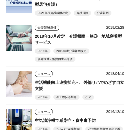
型居宅介護）
2021年度介護報酬改定
介護保険
介護報酬
2019/02/28
介護報酬単価
2019年10月改定 介護報酬一覧⑧ 地域密着型
サービス
2019年
2019年度介護報酬改定
認知症対応型共同生活介護
2018/04/10
ニュース
生活機能向上連携拡充へ 外部リハでめざす自立
支援
2018年
ADL維持等加算
ケア
2016/12/10
ニュース
空気清浄機で感染症・食中毒予防
2016年
シルバー産業新聞
小規模多機能型居宅介護