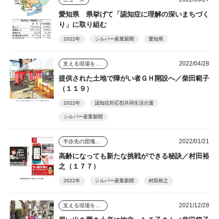
愛知県 県挙げて「認知症に理解の深いまちづく
り」に取り組む
2022年
シルバー産業新聞
愛知県
2022/04/28
支える現場を踏まえて
提供された土地で障がい者ＧＨ開設へ／柴田範子
（１１９）
2022年
認知症対応型共同生活介護
シルバー産業新聞
2022/01/21
半歩先の団塊シニアビジネス
高齢になっても新たな挑戦ができる秘訣／村田裕
之（１７７）
2022年
シルバー産業新聞
村田裕之
2021/12/28
支える現場を踏まえて