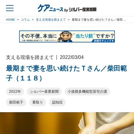
HOME
コラム
支える現場を踏まえて
最期まで妻を思い続けたＴさん／柴田範子（１１８）
戻る
支える現場を踏まえて
2022/03/04
最期まで妻を思い続けたＴさん／柴田範
子（１１８）
2022年
シルバー産業新聞
小規模多機能型居宅介護
柴田範子
看取り
認知症