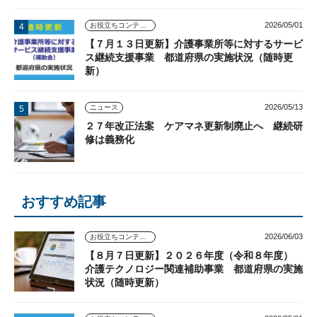
2026/05/01
お役立ちコンテンツ
【７月１３日更新】介護事業所等に対するサービ
ス継続支援事業 都道府県の実施状況（随時更
新）
2026/05/13
ニュース
２７年改正法案 ケアマネ更新制廃止へ 継続研
修は義務化
おすすめ記事
2026/06/03
お役立ちコンテンツ
【８月７日更新】２０２６年度（令和８年度）
介護テクノロジー関連補助事業 都道府県の実施
状況（随時更新）