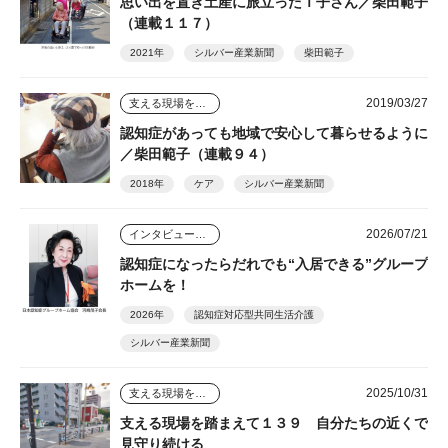
思い出を置き土産に旅立ったＴ子さん／柴田範子
（連載１１７）
2021年
シルバー産業新聞
柴田範子
2019/03/27
支える現場を踏まえて
認知症があっても地域で安心して暮らせるように
／柴田範子（連載９４）
2018年
ケア
シルバー産業新聞
2026/07/21
インタビュー・座談会
認知症になったらだれでも“入居できる”グループ
ホームを！
2026年
認知症対応型共同生活介護
シルバー産業新聞
2025/10/31
支える現場を踏まえて
支える現場を踏まえて１３９ 自分たちの近くで
見守り続ける