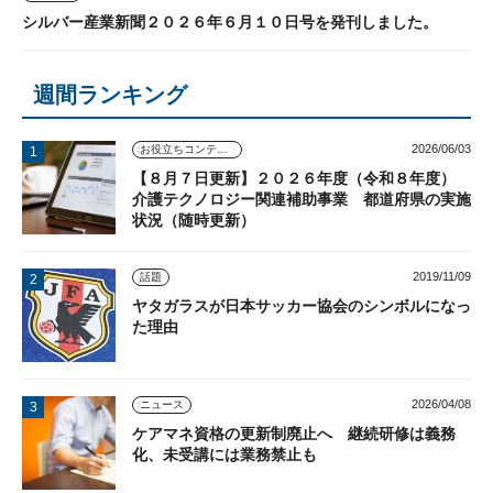
シルバー産業新聞２０２６年６月１０日号を発刊しました。
週間ランキング
2026/06/03
お役立ちコンテンツ
【８月７日更新】２０２６年度（令和８年度）
介護テクノロジー関連補助事業 都道府県の実施
状況（随時更新）
2019/11/09
話題
ヤタガラスが日本サッカー協会のシンボルになっ
た理由
2026/04/08
ニュース
ケアマネ資格の更新制廃止へ 継続研修は義務
化、未受講には業務禁止も