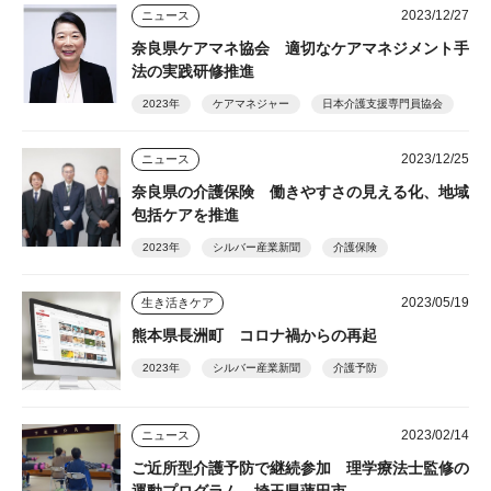
2023/12/27
ニュース
奈良県ケアマネ協会 適切なケアマネジメント手
法の実践研修推進
2023年
ケアマネジャー
日本介護支援専門員協会
2023/12/25
ニュース
奈良県の介護保険 働きやすさの見える化、地域
包括ケアを推進
2023年
シルバー産業新聞
介護保険
2023/05/19
生き活きケア
熊本県長洲町 コロナ禍からの再起
2023年
シルバー産業新聞
介護予防
2023/02/14
ニュース
ご近所型介護予防で継続参加 理学療法士監修の