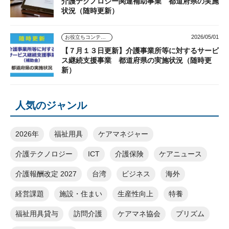
介護テクノロジー関連補助事業 都道府県の実施
状況（随時更新）
2026/05/01
お役立ちコンテンツ
【７月１３日更新】介護事業所等に対するサービ
ス継続支援事業 都道府県の実施状況（随時更
新）
人気のジャンル
2026年
福祉用具
ケアマネジャー
介護テクノロジー
ICT
介護保険
ケアニュース
介護報酬改定 2027
台湾
ビジネス
海外
経営課題
施設・住まい
生産性向上
特養
福祉用具貸与
訪問介護
ケアマネ協会
プリズム