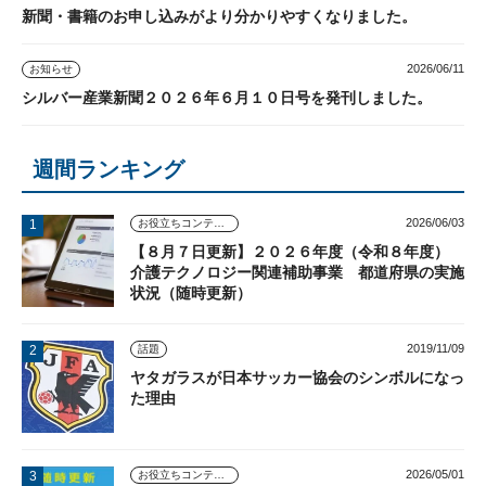
新聞・書籍のお申し込みがより分かりやすくなりました。
2026/06/11
お知らせ
シルバー産業新聞２０２６年６月１０日号を発刊しました。
週間ランキング
2026/06/03
お役立ちコンテンツ
【８月７日更新】２０２６年度（令和８年度）
介護テクノロジー関連補助事業 都道府県の実施
状況（随時更新）
2019/11/09
話題
ヤタガラスが日本サッカー協会のシンボルになっ
た理由
2026/05/01
お役立ちコンテンツ