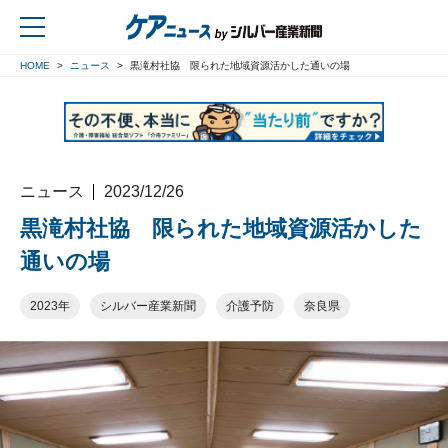
HOME
ニュース
黒滝村社協 限られた地域資源活かした通いの場
戻る
ニュース
2023/12/26
黒滝村社協 限られた地域資源活かした
通いの場
2023年
シルバー産業新聞
介護予防
奈良県