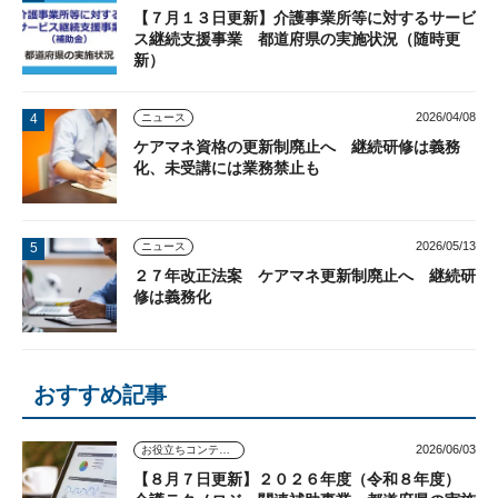
【７月１３日更新】介護事業所等に対するサービ
ス継続支援事業 都道府県の実施状況（随時更
新）
2026/04/08
ニュース
ケアマネ資格の更新制廃止へ 継続研修は義務
化、未受講には業務禁止も
2026/05/13
ニュース
２７年改正法案 ケアマネ更新制廃止へ 継続研
修は義務化
おすすめ記事
2026/06/03
お役立ちコンテンツ
【８月７日更新】２０２６年度（令和８年度）