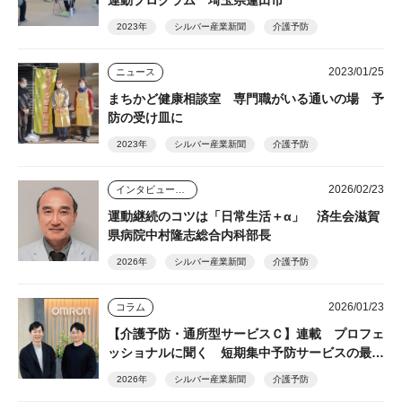
運動プログラム 埼玉県蓮田市
2023年
シルバー産業新聞
介護予防
2023/01/25
ニュース
まちかど健康相談室 専門職がいる通いの場 予
防の受け皿に
2023年
シルバー産業新聞
介護予防
2026/02/23
インタビュー・座談会
運動継続のコツは「日常生活＋α」 済生会滋賀
県病院中村隆志総合内科部長
2026年
シルバー産業新聞
介護予防
2026/01/23
コラム
【介護予防・通所型サービスＣ】連載 プロフェ
ッショナルに聞く 短期集中予防サービスの最前
線⑨
2026年
シルバー産業新聞
介護予防