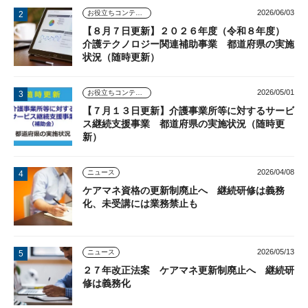
2026/06/03
お役立ちコンテンツ
【８月７日更新】２０２６年度（令和８年度）
介護テクノロジー関連補助事業 都道府県の実施
状況（随時更新）
2026/05/01
お役立ちコンテンツ
【７月１３日更新】介護事業所等に対するサービ
ス継続支援事業 都道府県の実施状況（随時更
新）
2026/04/08
ニュース
ケアマネ資格の更新制廃止へ 継続研修は義務
化、未受講には業務禁止も
2026/05/13
ニュース
２７年改正法案 ケアマネ更新制廃止へ 継続研
修は義務化