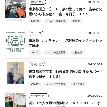
2022/12/19
地域力発見
東京都国立市② ６５歳の壁って何？ 当事者の
思いから市が動く／宮下今日子（１１９）
2022年
シルバー産業新聞
東京都
2022/12/15
ニュース
東京都「かいチャレ」 未経験のインターンシッ
プ好評
2022年
シルバー産業新聞
人材確保
2022/12/02
地域力発見
東京都国立市① 独自施策で国の制度をカバー／
宮下今日子（１１８）
2022年
シルバー産業新聞
宮下今日子
2022/10/28
生き活きケア
認知症の人が買い物体験／ＤＡＹＳ ＢＬＧ！は