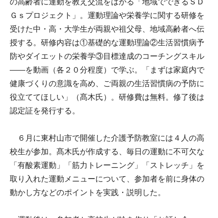
の高齢者に運動を教え交流をはかる「地域でできるＳＤ
Ｇｓプロジェクト」。運動理論や栄養学に関する研修を
受けた中・高・大学生が両親や祖父母、地域高齢者へ伝
授する。研修内容は①基礎的な運動理論②生活習慣病予
防やダイエットの栄養学③目標達成のコーチングスキル
――を動画（各２０分程度）で学ぶ。「まずは家庭内で
健康づくりの意識を高め、ご両親の生活習慣病の予防に
役立ててほしい」（髙木氏）。研修費は無料。修了後は
認定証を発行する。
６月に東村山市で開催した介護予防教室には４人の高
校生が参加。髙木氏が作成する、毎日の運動に不可欠な
「有酸素運動」「筋力トレーニング」「ストレッチ」を
取り入れた運動メニューについて、参加者を前に身体の
動かし方などのポイントを実践・説明した。