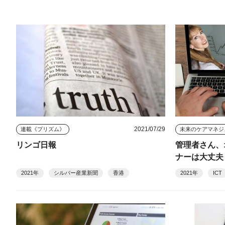
2021/07/29
連載《プリズム》
未来
リンゴ日報
管理者さん、
ナーは大丈夫
2021年
シルバー産業新聞
香港
2021年
ICT