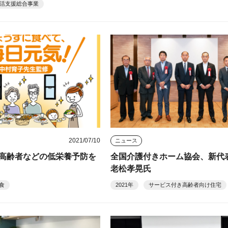
活支援総合事業
2021/07/10
ニュース
高齢者などの低栄養予防を
全国介護付きホーム協会、新代
老松孝晃氏
食
2021年
サービス付き高齢者向け住宅