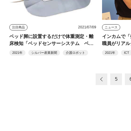
2021/07/09
注目商品
ニュース
ベッド脚に設置するだけで体重測定・離
インカムで「
床検知「ベッドセンサーシステム ベー
職員がリアル
シック」
2021年
シルバー産業新聞
介護ロボット
2021年
ICT
5