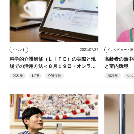
2021/07/27
イベント
イン
科学的介護研修（ＬＩＦＥ）の実際と現
高齢者の熱中
場での活用方法＜８月１９日・オンライ
と室内環境
ン＞
2021年
LIFE
介護保険
2021年
シル