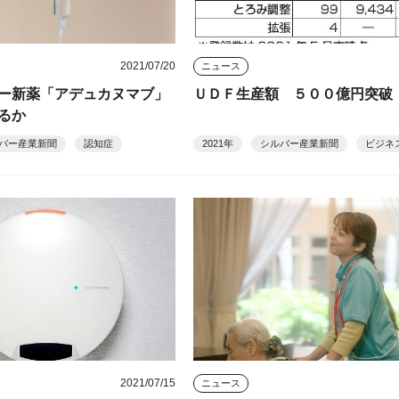
2021/07/20
ニュース
ー新薬「アデュカヌマブ」
ＵＤＦ生産額 ５００億円突破
るか
バー産業新聞
認知症
2021年
シルバー産業新聞
ビジネ
2021/07/15
ニュース