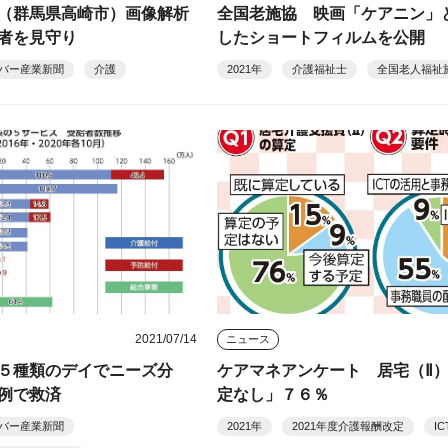
（群馬県高崎市）画像解析
全国老施協 映画「ケアニン」
者を見守り
したショートフィルムを公開
バー産業新聞
介護
2021年
介護福祉士
全国老人福祉
2021/07/14
ニュース
５種類のデイでニーズ分
ケアマネアンケート 居宅（Ⅱ
例で救済
定なし」７６％
バー産業新聞
2021年
2021年度介護報酬改定
IC