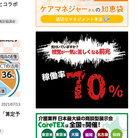
とコラボ
施設協議会
2021/07/13
）「算定予
T