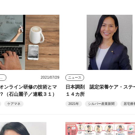
2021/07/29
のケアマネジャー
ニュース
オンライン研修の技術とマ
日本調剤 認定栄養ケア・ステ
？（石山麗子／連載３１）
１４カ所
ケアマネ
2021年
シルバー産業新聞
居宅療