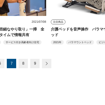
2021/07/08
注目商品
些細なやり取り」一掃 全
介護ベッドを音声操作 パラマ
タイムで情報共有
ッド
サービス付き高齢者向け住宅
2021年
パラマウントベッド
ビジ
6
7
8
9