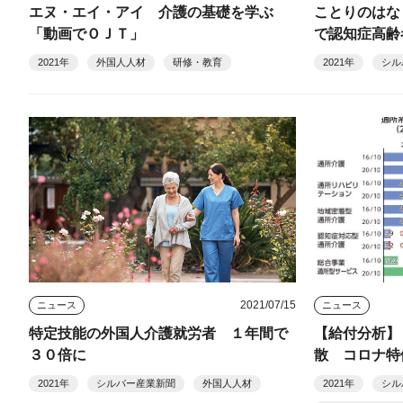
エヌ・エイ・アイ 介護の基礎を学ぶ
ことりのはな
「動画でＯＪＴ」
で認知症高齢
2021年
外国人人材
研修・教育
2021年
シル
2021/07/15
ニュース
ニュース
特定技能の外国人介護就労者 １年間で
【給付分析】
３０倍に
散 コロナ特
2021年
シルバー産業新聞
外国人人材
2021年
シル