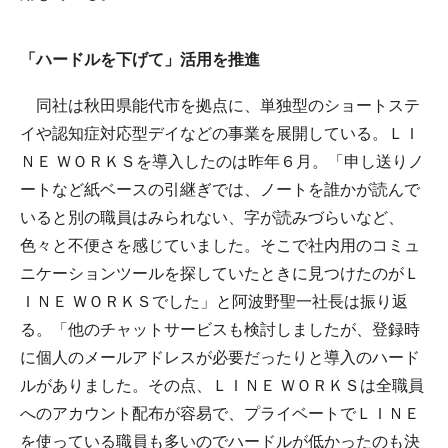
「ハードルを下げて」活用を推進
同社は秋田県能代市を拠点に、単独型のショートステ
イや認知症対応型デイなどの事業を展開している。ＬＩ
ＮＥ ＷＯＲＫＳを導入したのは昨年６月。「申し送りノ
ートなど紙ベースの引継ぎでは、ノートを誰かが読んで
いると別の職員はみられない、字が読みづらいなど、
色々と不便さを感じていました。そこで社内用のコミュ
ニケーションツールを探していたときに見つけたのがＬ
ＩＮＥ ＷＯＲＫＳでした」と阿波野聖一社長は振り返
る。「他のチャットサービスも検討しましたが、登録時
に個人のメールアドレスが必要だったりと導入のハード
ルがありました。その点、ＬＩＮＥ ＷＯＲＫＳは全職員
へのアカウント配布が容易で、プライベートでＬＩＮＥ
を使っている職員も多いのでハードルが低かったのも決