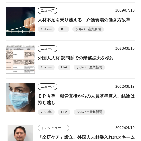
2019/07/10
ニュース
人材不足を乗り越える 介護現場の働き方改革
2019年
ICT
シルバー産業新聞
2023/08/15
ニュース
外国人人材 訪問系での業務拡大を検討
2023年
EPA
シルバー産業新聞
2022/09/13
ニュース
ＥＰＡ等 就労直後からの人員基準算入、結論は
持ち越し
2022年
EPA
シルバー産業新聞
2022/04/19
インタビュー・座談会
「全研ケア」設立、外国人人材受入れのスキーム