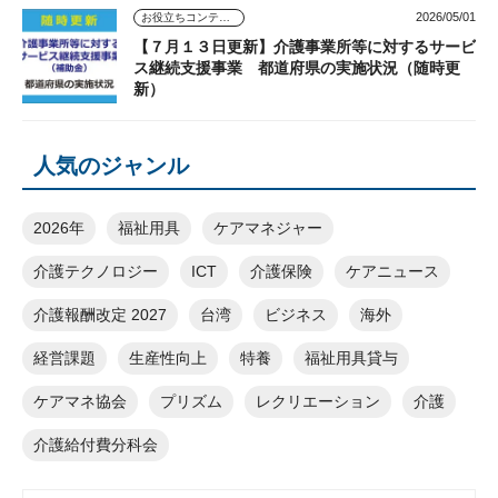
2026/05/01
お役立ちコンテンツ
【７月１３日更新】介護事業所等に対するサービ
ス継続支援事業 都道府県の実施状況（随時更
新）
人気のジャンル
2026年
福祉用具
ケアマネジャー
介護テクノロジー
ICT
介護保険
ケアニュース
介護報酬改定 2027
台湾
ビジネス
海外
経営課題
生産性向上
特養
福祉用具貸与
ケアマネ協会
プリズム
レクリエーション
介護
介護給付費分科会