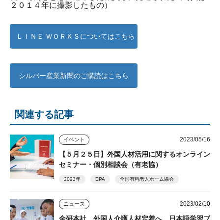
２０１４年に撮影したもの）
ＬＩＮＥ ＷＯＲＫＳについてはこちら
シルバー産業新聞のご購読はこちら
関連する記事
2023/05/16
イベント
【５月２５日】外国人材活用に関するオンライン
セミナー・個別相談会（有老協）
2023年
EPA
全国有料老人ホーム協会
2023/02/10
ニュース
全研本社 外国人介護人材定着へ、日本語学習プ