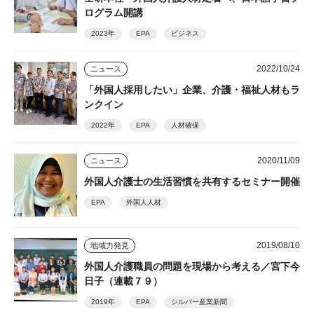
ログラム開講
2023年
EPA
ビジネス
2022/10/24
ニュース
「外国人採用したい」企業、介護・福祉人材もラ
ンクイン
2022年
EPA
人材確保
2020/11/09
ニュース
外国人介護士の生活習慣を共有するセミナー開催
EPA
外国人人材
2019/08/10
地域力発見
外国人介護職員の問題を現場から考える／宮下今
日子（連載７９）
2019年
EPA
シルバー産業新聞