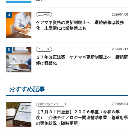
2026/04/08
ニュース
ケアマネ資格の更新制廃止へ 継続研修は義務
化、未受講には業務禁止も
2026/05/13
ニュース
２７年改正法案 ケアマネ更新制廃止へ 継続研
修は義務化
おすすめ記事
2026/06/03
お役立ちコンテンツ
【７月３１日更新】２０２６年度（令和８年
度） 介護テクノロジー関連補助事業 都道府県
の実施状況（随時更新）