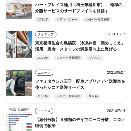
ハートプレイス桶川（埼玉県桶川市） 地域の
介護サービスのサードプレイスを目指す
2021年
ケアマネジャー
シルバー産業新聞
2021/11/17
タイアップ
東京都済生会向島病院 冷凍弁当「朝めしまえ」
活用 患者・スタッフの満足度向上に繋げる
2021年
シルバー産業新聞
ダスキン
2021/08/27
ニュース
ファミタウン八王子 配車アプリとデイ送迎車を
使ったシニア送迎サービス
2021年
シルバー産業新聞
東京都
2021/07/14
ニュース
【給付分析】５種類のデイでニーズ分散 コロナ
特例で救済