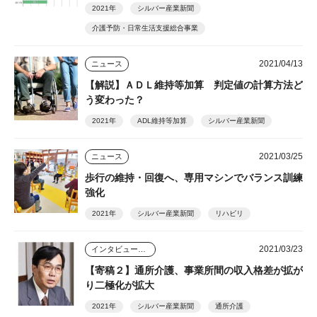
2021年
シルバー産業新聞
介護予防・日常生活支援総合事業
2021/04/13
ニュース
【解説】ＡＤＬ維持等加算 判定値の計算方法ど
う変わった？
2021年
ADL維持等加算
シルバー産業新聞
2021/03/25
ニュース
歩行の維持・回復へ、専用マシンでバランス訓練
強化
2021年
シルバー産業新聞
リハビリ
2021/03/23
インタビュー・座談会
【寄稿２】通所介護、事業所間の収入格差が拡が
り二極化が拡大
2021年
シルバー産業新聞
通所介護