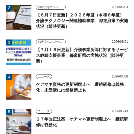
2026/06/03
お役立ちコンテンツ
【８月７日更新】２０２６年度（令和８年度）
介護テクノロジー関連補助事業 都道府県の実施
状況（随時更新）
2026/05/01
お役立ちコンテンツ
【７月１３日更新】介護事業所等に対するサービ
ス継続支援事業 都道府県の実施状況（随時更
新）
2026/04/08
ニュース
ケアマネ資格の更新制廃止へ 継続研修は義務
化、未受講には業務禁止も
2026/05/13
ニュース
２７年改正法案 ケアマネ更新制廃止へ 継続研
修は義務化