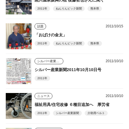
2011年
ねんりんピック新聞
熊本県
2011/10/15
話題
「おばけの金太」
2011年
ねんりんピック新聞
熊本県
2011/10/10
シルバー産業新聞
シルバー産業新聞2011年10月10日号
2011年
2011/10/10
ニュース
福祉用具/住宅改修 ６種目追加へ 厚労省
2011年
シルバー産業新聞
介助用ベルト