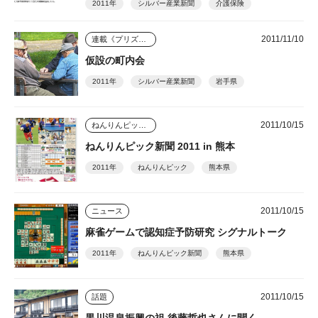
2011年
シルバー産業新聞
介護保険
2011/11/10
連載《プリズム》
仮設の町内会
2011年
シルバー産業新聞
岩手県
2011/10/15
ねんりんピック新聞
ねんりんピック新聞 2011 in 熊本
2011年
ねんりんピック
熊本県
2011/10/15
ニュース
麻雀ゲームで認知症予防研究 シグナルトーク
2011年
ねんりんピック新聞
熊本県
2011/10/15
話題
黒川温泉振興の祖 後藤哲也さんに聞く