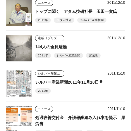
2011/12/10
ニュース
トップに聞く アタム技研社長 玉田一實氏
2011年
アタム技研
シルバー産業新聞
2011/12/10
連載《プリズム》
144人の全員避難
2011年
シルバー産業新聞
宮城県
2011/11/10
シルバー産業新聞
シルバー産業新聞2011年11月10日号
2011年
2011/11/10
ニュース
処遇改善交付金 介護報酬組み入れ案を提示 厚
労省