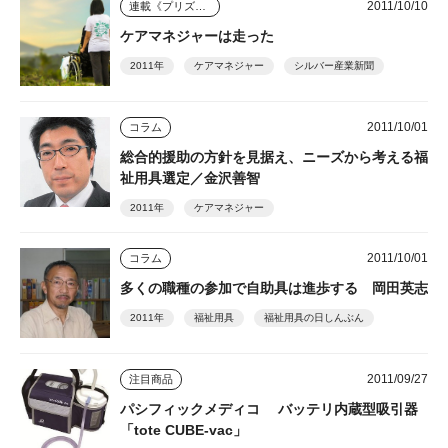
2011/10/10
連載《プリズム》
ケアマネジャーは走った
2011年
ケアマネジャー
シルバー産業新聞
2011/10/01
コラム
総合的援助の方針を見据え、ニーズから考える福
祉用具選定／金沢善智
2011年
ケアマネジャー
2011/10/01
コラム
多くの職種の参加で自助具は進歩する 岡田英志
2011年
福祉用具
福祉用具の日しんぶん
2011/09/27
注目商品
パシフィックメディコ バッテリ内蔵型吸引器
「tote CUBE-vac」