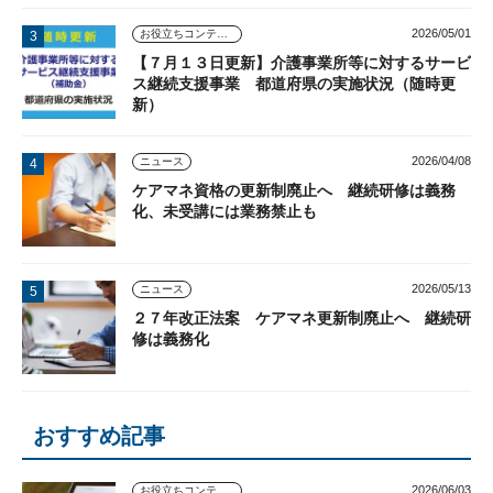
2026/05/01
お役立ちコンテンツ
【７月１３日更新】介護事業所等に対するサービ
ス継続支援事業 都道府県の実施状況（随時更
新）
2026/04/08
ニュース
ケアマネ資格の更新制廃止へ 継続研修は義務
化、未受講には業務禁止も
2026/05/13
ニュース
２７年改正法案 ケアマネ更新制廃止へ 継続研
修は義務化
おすすめ記事
2026/06/03
お役立ちコンテンツ