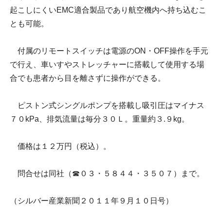
起こしにくいEMC適合製品であり航空機内へ持ち込むこ
とも可能。
付属のリモートスイッチは電源のON・OFF操作を手元
で行え、車いすやストレッチャーに搭載して使用する場
合でも患者から目を離さずに操作ができる。
ピストン式シングルポンプを搭載し吸引圧はマイナス
７０kPa、排気流量は毎分３０Ｌ。重量約３.９kg。
価格は１２万円（税込）。
問合せは同社（☎０３・５８４４・３５０７）まで。
（シルバー産業新聞２０１１年９月１０日号）