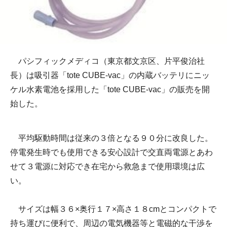
パシフィックメディコ（東京都文京区、片平俊治社
長）は吸引器「tote CUBE-vac」の内蔵バッテリにニッ
ケル水素電池を採用した「tote CUBE-vac」の販売を開
始した。
平均駆動時間は従来の３倍となる９０分に改良した。
停電発生時でも使用できる安心設計で交直両電源とあわ
せて３電源に対応でき在宅から救急まで使用環境は広
い。
サイズは幅３６×奥行１７×高さ１８cmとコンパクトで
持ち運びに便利で、周辺の電気機器等と電磁的な干渉を