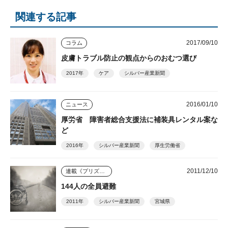
関連する記事
2017/09/10
コラム
皮膚トラブル防止の観点からのおむつ選び
2017年
ケア
シルバー産業新聞
2016/01/10
ニュース
厚労省 障害者総合支援法に補装具レンタル案な
ど
2016年
シルバー産業新聞
厚生労働省
2011/12/10
連載《プリズム》
144人の全員避難
2011年
シルバー産業新聞
宮城県