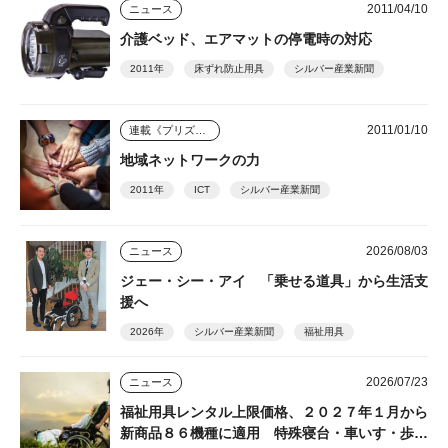
2011/04/10
ニュース
介護ベッド、エアマットの停電時の対応
2011年
床ずれ防止用具
シルバー産業新聞
2011/01/10
連載《プリズム》
地域ネットワークの力
2011年
ICT
シルバー産業新聞
2026/08/03
ニュース
ジェー・シー・アイ 「乗せる道具」から生活支
援へ
2026年
シルバー産業新聞
福祉用具
2026/07/23
ニュース
福祉用具レンタル上限価格、２０２７年１月から
新商品８６機種に適用 特殊寝台・車いす・歩行