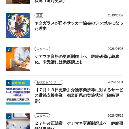
状況（随時更新）
2019/11/09
話題
ヤタガラスが日本サッカー協会のシンボルになっ
た理由
2026/04/08
ニュース
ケアマネ資格の更新制廃止へ 継続研修は義務
化、未受講には業務禁止も
2026/05/01
お役立ちコンテンツ
【７月１３日更新】介護事業所等に対するサービ
ス継続支援事業 都道府県の実施状況（随時更
新）
2026/05/13
ニュース
２７年改正法案 ケアマネ更新制廃止へ 継続研
修は義務化