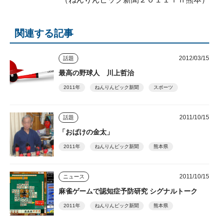
関連する記事
2012/03/15
話題
最高の野球人 川上哲治
2011年
ねんりんピック新聞
スポーツ
2011/10/15
話題
「おばけの金太」
2011年
ねんりんピック新聞
熊本県
2011/10/15
ニュース
麻雀ゲームで認知症予防研究 シグナルトーク
2011年
ねんりんピック新聞
熊本県