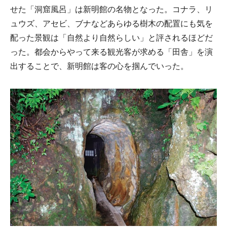
せた「洞窟風呂」は新明館の名物となった。コナラ、リ
ュウズ、アセビ、ブナなどあらゆる樹木の配置にも気を
配った景観は「自然より自然らしい」と評されるほどだ
った。都会からやって来る観光客が求める「田舎」を演
出することで、新明館は客の心を掴んでいった。