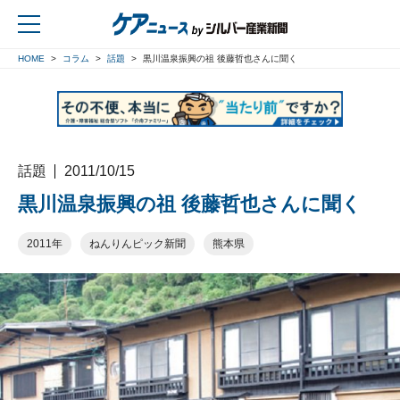
HOME
コラム
話題
黒川温泉振興の祖 後藤哲也さんに聞く
戻る
話題
2011/10/15
黒川温泉振興の祖 後藤哲也さんに聞く
2011年
ねんりんピック新聞
熊本県