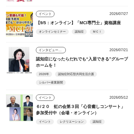
2026/07/27
イベント
【9/5：オンライン】「MCI専門士」資格講座
オンラインセミナー
認知症
ＭＣＩ
2026/07/21
インタビュー・座談会
認知症になったらだれでも“入居できる”グループ
ホームを！
2026年
認知症対応型共同生活介護
シルバー産業新聞
2026/05/12
イベント
６/２０ 虹の会第３回「心音癒しコンサート」
参加受付中（会場・オンライン）
イベント
レクリエーション
認知症