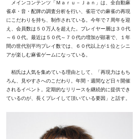
メインコンテンツ「Ｍａｒｕ－Ｊａｎ」は、全自動麻
雀卓・音・配牌の調査分析を行い、雀荘での麻雀の再現
にこだわりを持ち、制作されている。今年で７周年を迎
え、会員数は５０万人を超えた。プレイヤー層は３０代
～６０代。最近は５０代～７０代の増加が顕著で、１年
間の世代別平均プレイ数では、６０代以上が１位とシニ
アが楽しむ麻雀ゲームになっている。
栢氏は人気を集めている理由として、「再現力はもち
ろん、見やすさへのこだわり。年間・週間など日々開催
されるイベント。定期的なリリースを継続的に提供でき
ているのが、長くプレイして頂いている要因」と話す。