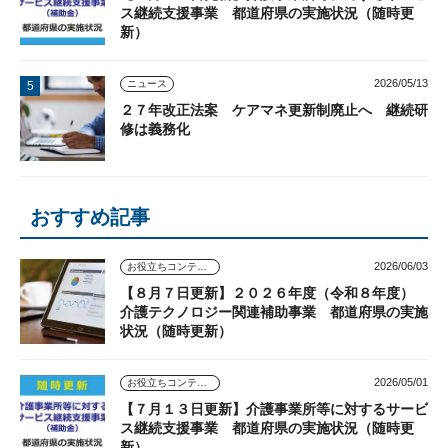
ス継続支援事業 都道府県の実施状況（随時更
新）
2026/05/13
ニュース
２７年改正法案 ケアマネ更新制廃止へ 継続研
修は義務化
おすすめ記事
2026/06/03
お役立ちコンテンツ
【８月７日更新】２０２６年度（令和８年度）
介護テクノロジー関連補助事業 都道府県の実施
状況（随時更新）
2026/05/01
お役立ちコンテンツ
【７月１３日更新】介護事業所等に対するサービ
ス継続支援事業 都道府県の実施状況（随時更
新）