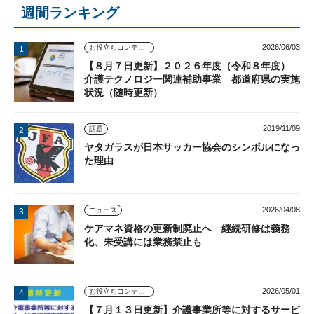
週間ランキング
2026/06/03
お役立ちコンテンツ
【８月７日更新】２０２６年度（令和８年度）
介護テクノロジー関連補助事業 都道府県の実施
状況（随時更新）
2019/11/09
話題
ヤタガラスが日本サッカー協会のシンボルになっ
た理由
2026/04/08
ニュース
ケアマネ資格の更新制廃止へ 継続研修は義務
化、未受講には業務禁止も
2026/05/01
お役立ちコンテンツ
【７月１３日更新】介護事業所等に対するサービ