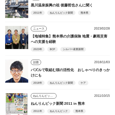
黒川温泉振興の祖 後藤哲也さんに聞く
2011年
ねんりんピック新聞
熊本県
2023/02/28
ニュース
【地域特集】熊本県の介護保険 地震・豪雨災害
への支援を経験
2023年
BCP
シルバー産業新聞
2018/11/03
話題
パズルで取組む頭の活性化 おしゃべりのきっか
けにも
2018年
ねんりんピック新聞
ケア
2011/10/15
ねんりんピック新聞
ねんりんピック新聞 2011 in 熊本
2011年
ねんりんピック
熊本県