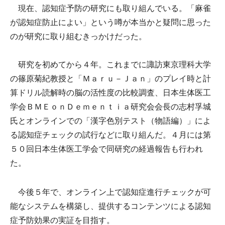
現在、認知症予防の研究にも取り組んでいる。「麻雀
が認知症防止によい」という噂が本当かと疑問に思った
のが研究に取り組むきっかけだった。
研究を初めてから４年。これまでに諏訪東京理科大学
の篠原菊紀教授と「Ｍａｒｕ－Ｊａｎ」のプレイ時と計
算ドリル読解時の脳の活性度の比較調査、日本生体医工
学会ＢＭＥｏｎＤｅｍｅｎｔｉａ研究会会長の志村孚城
氏とオンラインでの「漢字色別テスト（物語編）」によ
る認知症チェックの試行などに取り組んだ。４月には第
５０回日本生体医工学会で同研究の経過報告も行われ
た。
今後５年で、オンライン上で認知症進行チェックが可
能なシステムを構築し、提供するコンテンツによる認知
症予防効果の実証を目指す。