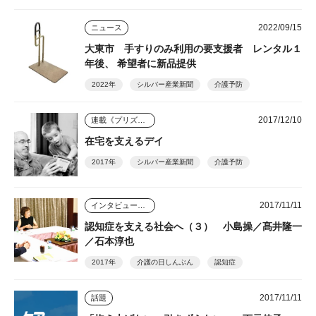
2022/09/15
ニュース
大東市 手すりのみ利用の要支援者 レンタル１
年後、 希望者に新品提供
2022年
シルバー産業新聞
介護予防
2017/12/10
連載《プリズム》
在宅を支えるデイ
2017年
シルバー産業新聞
介護予防
2017/11/11
インタビュー・座談会
認知症を支える社会へ（３） 小島操／髙井隆一
／石本淳也
2017年
介護の日しんぶん
認知症
2017/11/11
話題