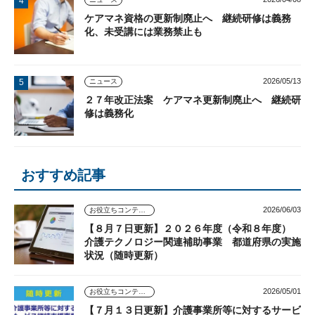
ケアマネ資格の更新制廃止へ 継続研修は義務
化、未受講には業務禁止も
2026/05/13
ニュース
２７年改正法案 ケアマネ更新制廃止へ 継続研
修は義務化
おすすめ記事
2026/06/03
お役立ちコンテンツ
【８月７日更新】２０２６年度（令和８年度）
介護テクノロジー関連補助事業 都道府県の実施
状況（随時更新）
2026/05/01
お役立ちコンテンツ
【７月１３日更新】介護事業所等に対するサービ