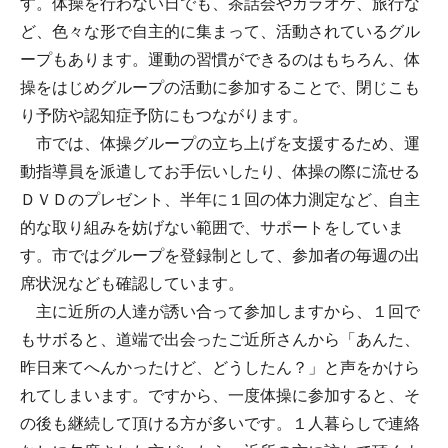
す。体操を行わない日でも、茶話会やカラオケ、旅行な
ど、色々な形で自主的に集まって、活動されているグル
ープもあります。運動の習慣ができるのはもちろん、体
操をはじめグループの活動に参加することで、閉じこも
り予防や認知症予防にもつながります。
市では、体操グループの立ち上げを支援するため、運
動指導員を派遣してお手伝いしたり、体操の際に流せる
ＤＶＤのプレゼント、半年に１回の体力測定など、自主
的な取り組みを妨げない範囲で、サポートをしていま
す。市ではグループを登録制として、参加者の毎週の出
席状況なども確認しています。
主に近所の人達が誘い合って参加しますから、１回で
もサボると、道端で出会ったご近所さんから「あんた、
昨日来てへんかったけど、どうしたん？」と声をかけら
れてしまいます。ですから、一度体操に参加すると、そ
の後も継続して頂ける方が多いです。１人暮らしで連絡