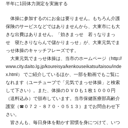
半年に1回体力測定を実施する
体操に参加するのにお金は要りません。もちろん介護
保険のサービスなどではありませんから、大東市にも大
きな出費はありません。「効きまっせ 若ぅなりまっ
せ 寝たきりならんで儲かりまっせ」が、大東元気でま
っせ体操のキャッチフレーズです。
大東元気でまっせ体操は、当市のホームページ（http://
www.city.daito.lg.jp/koureisya/kenkouseikatsu/taisou/inde
x.html） でご紹介しているほか、一部を動画でもご覧に
なれます（ユーチューブで「元気でまっせ体操」と検索
して下さい）。また、体操のＤＶＤも１枚１０００円
（送料込み）で頒布しています。当市保健医療部高齢介
護室（☎０７２・８７０・０５１３）までお問合わせ下
さい。
皆さんも、毎日身体を動かす習慣を身につけて、いつ