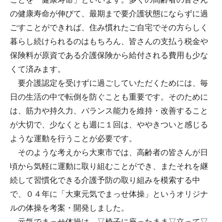
の健康寿命が伸びて、最期まで要介護状態にならずに過
ごすことができれば、住み慣れたご自宅でその方らしく
暮らし続けられるのはもちろん、皆さんの支払う税金や
保険料が原資である介護保険から給付される費用も少な
くて済みます。
要介護認定を受けずに過ごしていただくためには、毎
日の生活の中で転倒を防ぐことも重要です。そのために
は、筋力や持久力、バランス能力を維持・改善すること
が大切で、少なくとも週に１回は、ややきついと感じる
ような運動を行うことが必要です。
そのような考えから大東市では、高齢者の皆さんが日
頃から気軽に運動に取り組むことができ、またそれを継
続して習慣化できる介護予防の取り組みを模索する中
で、０４年に「大東元気でまっせ体操」というオリジナ
ルの体操を考案・開発しました。
元気でまっせ体操は、▽椅子に座ったまま▽立って▽