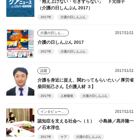
「抱え上げない・引きずらない」 下元佳子
（介護の日しんぶん 2017）
2017年
介護の日しんぶん
2017/11/11
介護の日しんぶん
介護の日しんぶん 2017
2017年
介護の日しんぶん
2017/11/11
話題
介護を身近に捉え、関わってもらいたい／厚労省
柴田拓己さん【介護人材 ３】
2017年
人材確保
介護の日しんぶん
2017/11/11
インタビュー・座談会
認知症を支える社会へ（１） 小島操／髙井隆一
／石本淳也
2017年
ケア
介護の日しんぶん