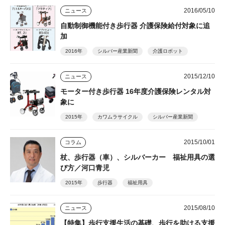
2016/05/10
ニュース
自動制御機能付き歩行器 介護保険給付対象に追
加
2016年
シルバー産業新聞
介護ロボット
2015/12/10
ニュース
モーター付き歩行器 16年度介護保険レンタル対
象に
2015年
カワムラサイクル
シルバー産業新聞
2015/10/01
コラム
杖、歩行器（車）、シルバーカー 福祉用具の選
び方／河口青児
2015年
歩行器
福祉用具
2015/08/10
ニュース
【特集】歩行支援生活の基礎、歩行を助ける支援