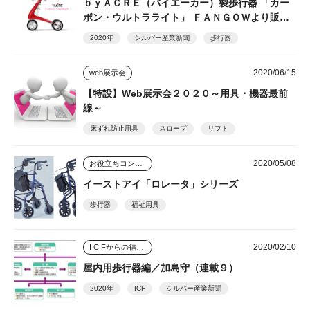
ｂｙＡＣＲＥ（バイエーカー）製歩行器 「カー
ボン・ウルトラライト」 ＦＡＮＧＯＷより販売
開始
2020年
シルバー産業新聞
歩行器
2020/06/15
web展示会
【特設】Web展示会２０２０～用具・機器最前
線～
床ずれ防止用具
スロープ
リフト
2020/05/08
お役立ちコンテンツ
イーストアイ「ロレータ」シリーズ
歩行器
福祉用具
2020/02/10
I C Fからの福祉用具アプローチ
屋内用歩行器編／加島守（連載９）
2020年
ICF
シルバー産業新聞