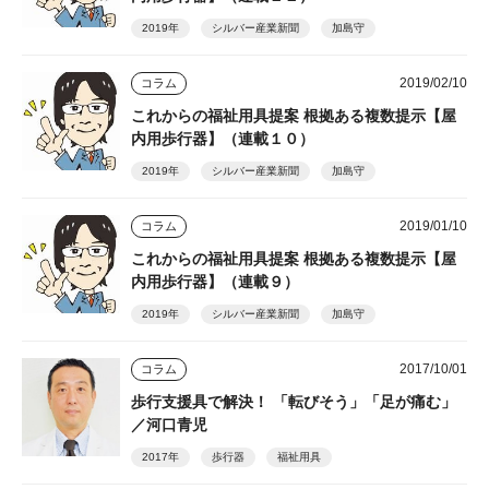
2019年
シルバー産業新聞
加島守
2019/02/10
コラム
これからの福祉用具提案 根拠ある複数提示【屋
内用歩行器】（連載１０）
2019年
シルバー産業新聞
加島守
2019/01/10
コラム
これからの福祉用具提案 根拠ある複数提示【屋
内用歩行器】（連載９）
2019年
シルバー産業新聞
加島守
2017/10/01
コラム
歩行支援具で解決！ 「転びそう」「足が痛む」
／河口青児
2017年
歩行器
福祉用具