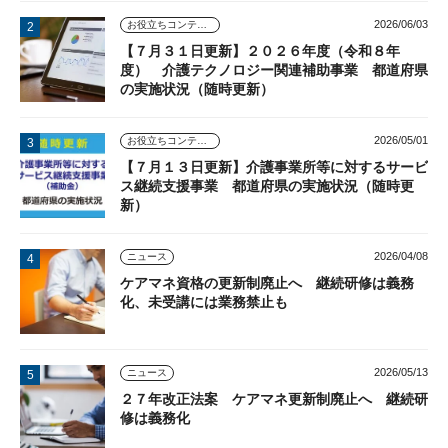
2026/06/03
お役立ちコンテンツ
【７月３１日更新】２０２６年度（令和８年
度） 介護テクノロジー関連補助事業 都道府県
の実施状況（随時更新）
2026/05/01
お役立ちコンテンツ
【７月１３日更新】介護事業所等に対するサービ
ス継続支援事業 都道府県の実施状況（随時更
新）
2026/04/08
ニュース
ケアマネ資格の更新制廃止へ 継続研修は義務
化、未受講には業務禁止も
2026/05/13
ニュース
２７年改正法案 ケアマネ更新制廃止へ 継続研
修は義務化