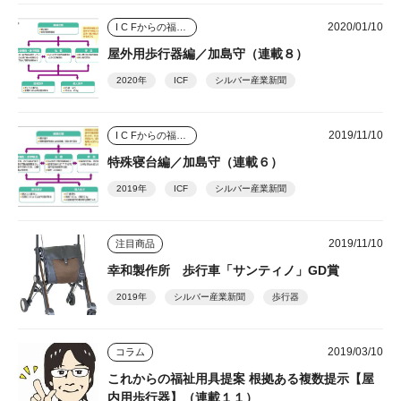
2020/01/10
I C Fからの福祉用具アプローチ
屋外用歩行器編／加島守（連載８）
2020年
ICF
シルバー産業新聞
2019/11/10
I C Fからの福祉用具アプローチ
特殊寝台編／加島守（連載６）
2019年
ICF
シルバー産業新聞
2019/11/10
注目商品
幸和製作所 歩行車「サンティノ」GD賞
2019年
シルバー産業新聞
歩行器
2019/03/10
コラム
これからの福祉用具提案 根拠ある複数提示【屋
内用歩行器】（連載１１）