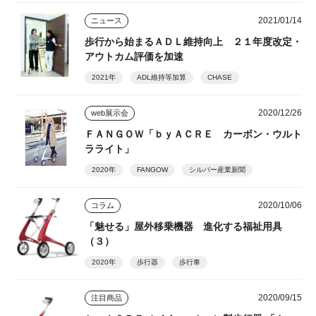
2021/01/14
ニュース
歩行から始まるＡＤＬ維持向上 ２１年度改定・
アウトカム評価を加速
2021年
ADL維持等加算
CHASE
2020/12/26
web展示会
ＦＡＮＧＯＷ「ｂｙＡＣＲＥ カーボン・ウルト
ラライト」
2020年
FANGOW
シルバー産業新聞
2020/10/06
コラム
「魅せる」屋外移乗機器 進化する福祉用具
（３）
2020年
歩行器
歩行車
2020/09/15
注目商品