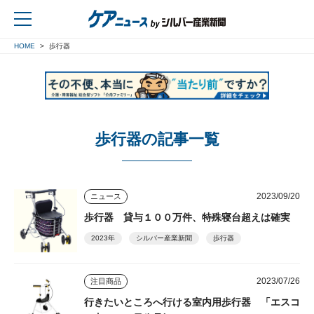
HOME
歩行器
戻る
歩行器の記事一覧
2023/09/20
ニュース
歩行器 貸与１００万件、特殊寝台超えは確実
2023年
シルバー産業新聞
歩行器
2023/07/26
注目商品
行きたいところへ行ける室内用歩行器 「エスコ