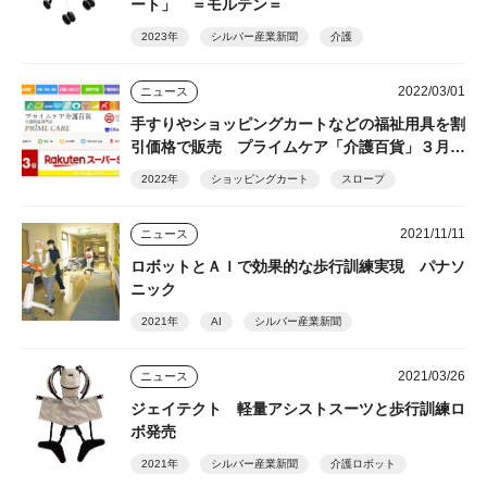
ート」 ＝モルテン＝
2023年
シルバー産業新聞
介護
2022/03/01
ニュース
手すりやショッピングカートなどの福祉用具を割
引価格で販売 プライムケア「介護百貨」３月４
日～楽天スーパーセール開催
2022年
ショッピングカート
スロープ
2021/11/11
ニュース
ロボットとＡＩで効果的な歩行訓練実現 パナソ
ニック
2021年
AI
シルバー産業新聞
2021/03/26
ニュース
ジェイテクト 軽量アシストスーツと歩行訓練ロ
ボ発売
2021年
シルバー産業新聞
介護ロボット