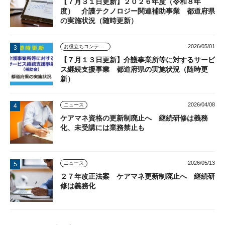
【７月３１日更新】２０２６年度（令和８年
度） 介護テクノロジー関連補助事業 都道府県
の実施状況（随時更新）
2026/05/01
お役立ちコンテンツ
【７月１３日更新】介護事業所等に対するサービ
ス継続支援事業 都道府県の実施状況（随時更
新）
2026/04/08
ニュース
ケアマネ資格の更新制廃止へ 継続研修は義務
化、未受講には業務禁止も
2026/05/13
ニュース
２７年改正法案 ケアマネ更新制廃止へ 継続研
修は義務化