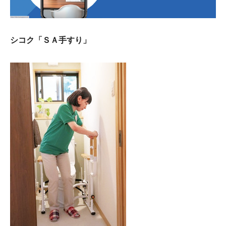
シコク「ＳＡ手すり」