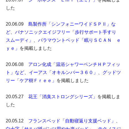
した
20.06.09
島製作所「シンフォニーワイドＳＰⅡ」な
ど
、
パナソニックエイジフリー「歩行サポート手すり
スムーディ」
、
パラマウントベッド「眠りＳＣＡＮ ｅ
ｙｅ」
を掲載しました
20.06.08
アロン化成「温浴シャワーベンチＨＰフィッ
ト」など
、
イーアス「オキルンバー３６０」
、
グッドツ
リー「ケア樹Ｆｒｅｅ」
を掲載しました
20.05.27
花王「消臭ストロングシリーズ」
を掲載しま
した
20.05.12
フランスベッド「自動寝返り支援ベッド」
、
白十字「サルバ紙パンツ用やわ楽パッド」
、
テクノスジ