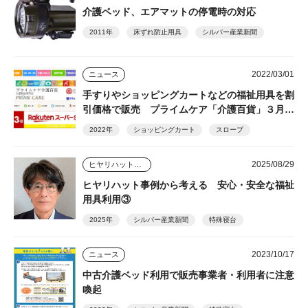
介護ベッド、エアマットの停電時の対応
2011年
床ずれ防止用具
シルバー産業新聞
2022/03/01
ニュース
手すりやショッピングカートなどの福祉用具を割
引価格で販売 プライムケア「介護百貨」３月４
日～楽天スーパーセール開催
2022年
ショッピングカート
スロープ
2025/08/29
ヒヤリハット事例から考える安心・安全な福祉用具利用
ヒヤリハット事例から考える 安心・安全な福祉
用具利用③
2025年
シルバー産業新聞
特殊寝台
2023/10/17
ニュース
中古介護ベッド利用で販売事業者・利用者に注意
喚起