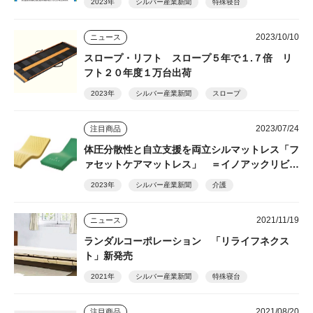
2023年
シルバー産業新聞
特殊寝台
2023/10/10
ニュース
スロープ・リフト スロープ５年で１.７倍 リ
フト２０年度１万台出荷
2023年
シルバー産業新聞
スロープ
2023/07/24
注目商品
体圧分散性と自立支援を両立シルマットレス「フ
ァセットケアマットレス」 ＝イノアックリビン
グ＝
2023年
シルバー産業新聞
介護
2021/11/19
ニュース
ランダルコーポレーション 「リライフネクス
ト」新発売
2021年
シルバー産業新聞
特殊寝台
2021/08/20
注目商品