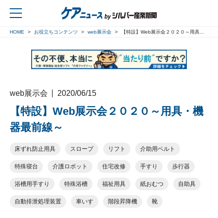
HOME
お役立ちコンテンツ
web展示会
【特設】Web展示会２０２０～用具・機器最前線～
戻る
web展示会
2020/06/15
【特設】Web展示会２０２０～用具・機
器最前線～
床ずれ防止用具
スロープ
リフト
介助用ベルト
特殊寝台
介護ロボット
住宅改修
手すり
歩行器
浴槽用手すり
特殊浴槽
福祉用具
紙おむつ
自助具
自動排泄処理装置
車いす
階段昇降機
靴