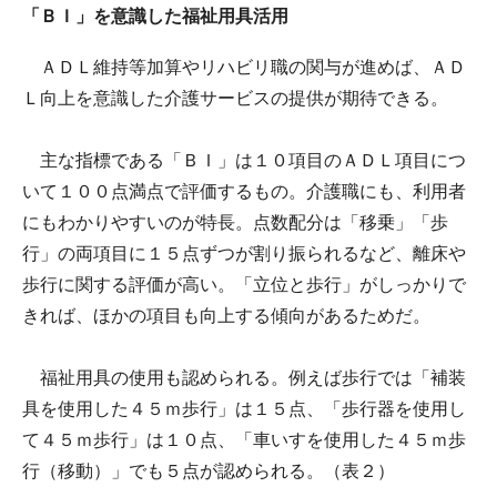
「ＢＩ」を意識した福祉用具活用
ＡＤＬ維持等加算やリハビリ職の関与が進めば、ＡＤ
Ｌ向上を意識した介護サービスの提供が期待できる。
主な指標である「ＢＩ」は１０項目のＡＤＬ項目につ
いて１００点満点で評価するもの。介護職にも、利用者
にもわかりやすいのが特長。点数配分は「移乗」「歩
行」の両項目に１５点ずつが割り振られるなど、離床や
歩行に関する評価が高い。「立位と歩行」がしっかりで
きれば、ほかの項目も向上する傾向があるためだ。
福祉用具の使用も認められる。例えば歩行では「補装
具を使用した４５ｍ歩行」は１５点、「歩行器を使用し
て４５ｍ歩行」は１０点、「車いすを使用した４５ｍ歩
行（移動）」でも５点が認められる。（表２）