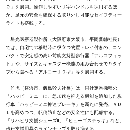
Ｏ」を展開。操作しやすいＵ字ハンドルを採用するほ
か、足元の安全を確保する取り外し可能なセイフティー
ライトも搭載する。
星光医療器製作所（大阪府東大阪市、平岡晋輔社長）
では、自宅での移動時に役立つ物置トレイ付きの、コン
パクトで安定感の高い前腕支持型歩行器「アルコフィッ
ト」や、サイズとキャスター機能の組み合わせで９タイ
プから選べる「アルコー１０型」等を展開する。
竹虎（横浜市、飯島幹夫社長）は、同社定番機種の
「ハッピーミニ」に、急加速を抑える機能を追加した歩
行車「ハッピーミニ抑速ブレーキ」を新たに発売。ＡＤ
Ｌを高めつつ、転倒防止などの安全性にも配慮する。
「リハビリ支援シューズⅡ」「ヒューゴステッキ」など、
歩行支援用具のラインナップを取り揃える。