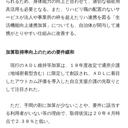
られるため、身体能力の向上と合わせて、適切な福祉用
具活用も必要となる。また、リハビリ職の配置のないサ
ービスが法人や事業所の枠を超えたリハ連携を図る「生
活機能向上連携加算」についても、自治体が関与して連
携がとりやすい仕組みに改善する。
加算取得率向上のための要件緩和
現行のＡＤＬ維持等加算は、１８年度改定で通所介護
（地域密着型含む）に限定して創設され、ＡＤＬに着目
したアウトカム評価を導入した自立支援介護の先取りと
して注目された。
ただ、手間の割に加算が少ないことや、要件に該当す
る利用者がいない等の理由で、取得状況は２０年４月時
点で２.３８％と低い。