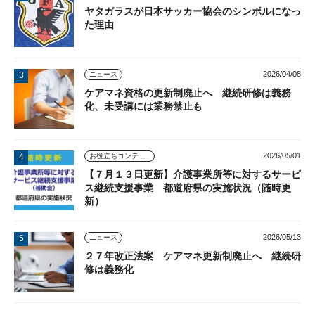
ヤタガラスが日本サッカー協会のシンボルになっ
た理由
2026/04/08
ニュース
ケアマネ資格の更新制廃止へ 継続研修は義務
化、未受講には業務禁止も
2026/05/01
お役立ちコンテンツ
【７月１３日更新】介護事業所等に対するサービ
ス継続支援事業 都道府県の実施状況（随時更
新）
2026/05/13
ニュース
２７年改正法案 ケアマネ更新制廃止へ 継続研
修は義務化