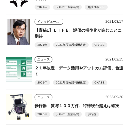
2021年
シルバー産業新聞
介護ロボット
2021/03/17
インタビュー・座談会
【寄稿1】ＬＩＦＥ、評価の標準化が進むことに
期待
2021年
2021年度介護報酬改定
CHASE
2021/02/15
ニュース
２１年改定 データ活用やアウトカム評価、色濃
く
2021年
2021年度介護報酬改定
CHASE
2023/09/20
ニュース
歩行器 貸与１００万件、特殊寝台超えは確実
2023年
シルバー産業新聞
歩行器