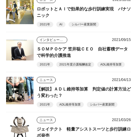
ロボットとＡＩで効果的な歩行訓練実現 パナソ
ニック
2021年
AI
シルバー産業新聞
2021/09/15
インタビュー・座談会
ＳＯＭＰＯケア 笠井聡ＣＥＯ 自社蓄積データ
で科学的介護推進
2021年
2021年度介護報酬改定
ADL維持等加算
2021/04/13
ニュース
【解説】ＡＤＬ維持等加算 判定値の計算方法ど
う変わった？
2021年
ADL維持等加算
シルバー産業新聞
2021/03/26
ニュース
ジェイテクト 軽量アシストスーツと歩行訓練ロ
ボ発売