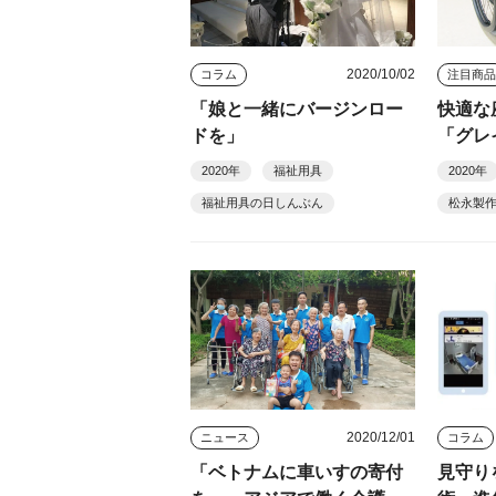
2020/10/02
コラム
注目商
「娘と一緒にバージンロー
快適な
ドを」
「グレ
2020年
福祉用具
2020年
福祉用具の日しんぶん
松永製
2020/12/01
ニュース
コラム
「ベトナムに車いすの寄付
見守り