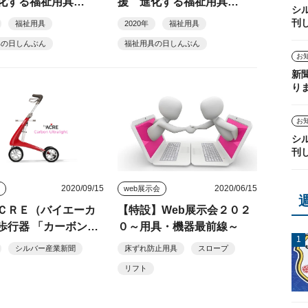
化する福祉用具
援 進化する福祉用具
シ
（１）
刊
福祉用具
2020年
福祉用具
具の日しんぶん
福祉用具の日しんぶん
お
新
り
お
シ
刊
2020/09/15
2020/06/15
品
web展示会
ＣＲＥ（バイエーカ
【特設】Web展示会２０２
歩行器 「カーボン・
０～用具・機器最前線～
ラライト」 ＦＡＮＧ
シルバー産業新聞
床ずれ防止用具
スロープ
り販売開始
リフト