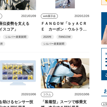
2021/01/09
2020/12/26
品
web展示会
座位姿勢を支える
ＦＡＮＧＯＷ「ｂｙＡＣＲ
イスコア」
Ｅ カーボン・ウルトララ
イト」
シルバー産業新聞
2020年
FANGOW
作所
シルバー産業新聞
2020/10/06
2020/10/06
コラム
を助けるセンサー技
「装着型」スーツで移乗支
お