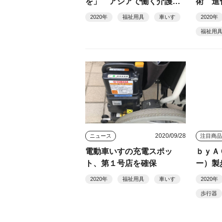
を」 アジアで働く介護士
術 進
らが呼びかけ
（２）
2020年
福祉用具
車いす
2020年
福祉用
2020/09/28
ニュース
注目商
電動車いすの充電スポッ
ｂｙＡ
ト、第１号店を確保
ー）製
ウルト
2020年
福祉用具
車いす
2020年
ＯＷよ
歩行器