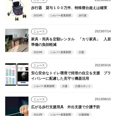
2023/09/20
ニュース
歩行器 貸与１００万件、特殊寝台超えは確実
2023年
シルバー産業新聞
歩行器
2023/07/14
ニュース
家具・用具を定額レンタル 「カリ家具」 入居
準備の負担軽減
2023年
シルバー産業新聞
介護
2023/03/16
ニュース
安心安全なトイレ環境で排泄の自立を支援 プラ
イバシーに配慮した見守り機器活用
シルバー産業新聞
介護
介護ロボット
2013/08/10
ニュース
広がる歩行支援用具 外出支援で介護予防
2013年
シルバー産業新聞
介護保険