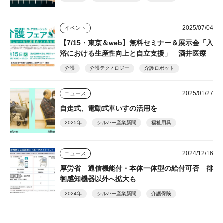
2025/07/04
イベント
【7/15・東京＆web】無料セミナー＆展示会「入
浴における生産性向上と自立支援」 酒井医療
介護
介護テクノロジー
介護ロボット
2025/01/27
ニュース
自走式、電動式車いすの活用を
2025年
シルバー産業新聞
福祉用具
2024/12/16
ニュース
厚労省 通信機能付・本体一体型の給付可否 徘
徊感知機器以外へ拡大も
2024年
シルバー産業新聞
介護保険