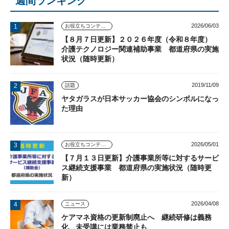
週間ランキング
2026/06/03
お役立ちコンテンツ
【８月７日更新】２０２６年度（令和８年度）
介護テクノロジー関連補助事業 都道府県の実施
状況（随時更新）
2019/11/09
話題
ヤタガラスが日本サッカー協会のシンボルになっ
た理由
2026/05/01
お役立ちコンテンツ
【７月１３日更新】介護事業所等に対するサービ
ス継続支援事業 都道府県の実施状況（随時更
新）
2026/04/08
ニュース
ケアマネ資格の更新制廃止へ 継続研修は義務
化、未受講には業務禁止も