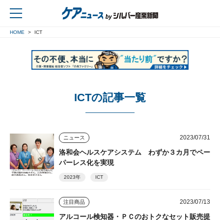
HOME
ICT
戻る
ICTの記事一覧
2023/07/31
ニュース
洛和会ヘルスケアシステム わずか３カ月でペー
パーレス化を実現
2023年
ICT
2023/07/13
注目商品
アルコール検知器・ＰＣのおトクなセット販売提