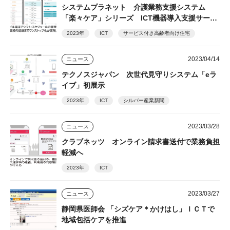
システムプラネット 介護業務支援システム
「楽々ケア」シリーズ ICT機器導入支援サービ
スも展開
2023年
ICT
サービス付き高齢者向け住宅
2023/04/14
ニュース
テクノスジャパン 次世代見守りシステム「eラ
イブ」初展示
2023年
ICT
シルバー産業新聞
2023/03/28
ニュース
クラブネッツ オンライン請求書送付で業務負担
軽減へ
2023年
ICT
2023/03/27
ニュース
静岡県医師会 「シズケア＊かけはし」ＩＣＴで
地域包括ケアを推進