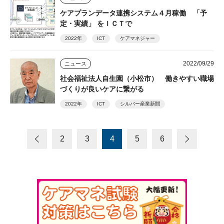
ケアプランデータ連携システム４月稼働 「予
定・実績」 をＩＣＴで
2022年
ICT
ケアマネジャー
2022/09/29
ニュース
社会福祉法人自生園（小松市） 働きやすい職場
づくりが良いケアに繋がる
2022年
ICT
シルバー産業新聞
2
3
4
5
6