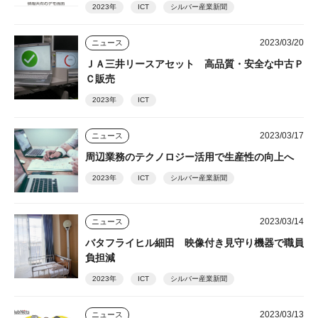
2023年
ICT
シルバー産業新聞
2023/03/20
ニュース
ＪＡ三井リースアセット 高品質・安全な中古Ｐ
Ｃ販売
2023年
ICT
2023/03/17
ニュース
周辺業務のテクノロジー活用で生産性の向上へ
2023年
ICT
シルバー産業新聞
2023/03/14
ニュース
バタフライヒル細田 映像付き見守り機器で職員
負担減
2023年
ICT
シルバー産業新聞
2023/03/13
ニュース