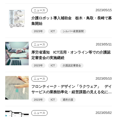
ＮＴＴデータ
2023/05/15
ニュース
介護ロボット導入補助金 栃木・鳥取・長崎で募
集開始
2023年
ICT
シルバー産業新聞
2023/05/11
ニュース
厚労省通知 ICT活用・オンライン等での介護認
定審査会の実施継続
2023年
ICT
介護認定審査会
2023/05/10
ニュース
フロンティーク・デザイン「ラクウェア」 デイ
サービスの業務効率化・経営課題の見える化に貢
献
2023年
ICT
通所介護
2023/05/02
ニュース