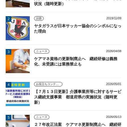
状況（随時更新）
2019/11/09
話題
ヤタガラスが日本サッカー協会のシンボルになっ
た理由
2026/04/08
ニュース
ケアマネ資格の更新制廃止へ 継続研修は義務
化、未受講には業務禁止も
2026/05/01
お役立ちコンテンツ
【７月１３日更新】介護事業所等に対するサービ
ス継続支援事業 都道府県の実施状況（随時更
新）
2026/05/13
ニュース
２７年改正法案 ケアマネ更新制廃止へ 継続研