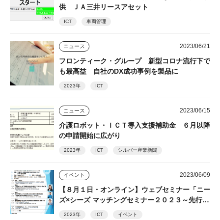
供 ＪＡ三井リースアセット
ICT
車両管理
2023/06/21
ニュース
フロンティーク・グループ 新型コロナ流行下で
も最高益 自社のDX成功事例を製品に
2023年
ICT
2023/06/15
ニュース
介護ロボット・ＩＣＴ導入支援補助金 ６月以降
の申請開始に広がり
2023年
ICT
シルバー産業新聞
2023/06/09
イベント
【８月１日・オンライン】ウェブセミナー「ニー
ズ×シーズ マッチングセミナー２０２３～先行事
例から学ぶ、介護テクノロジー開発の展望～」
2023年
ICT
イベント