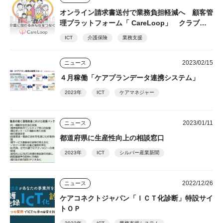
オンライン請求書送付で業務負担軽減へ 顧客管
理プラットフォーム「 CareLoop」 クラブネ
ッツ
ICT
介護保険
業務支援
2023/02/15
ニュース
４月稼働「ケアプランデータ連携システム」
2023年
ICT
ケアマネジャー
2023/01/11
ニュース
都道府県に生産性向上の相談窓口
2023年
ICT
シルバー産業新聞
2022/12/26
ニュース
ケアコネクトジャパン「ＩＣＴ化診断」特設サイ
トＯＰ