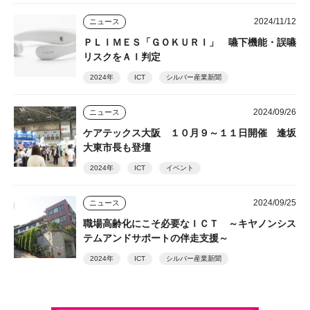
2024/11/12
ニュース
ＰＬＩＭＥＳ「ＧＯＫＵＲＩ」 嚥下機能・誤嚥
リスクをＡＩ判定
2024年
ICT
シルバー産業新聞
2024/09/26
ニュース
ケアテックス大阪 １０月９～１１日開催 逢坂
大東市長も登壇
2024年
ICT
イベント
2024/09/25
ニュース
職場高齢化にこそ必要なＩＣＴ ～キヤノンシス
テムアンドサポートの伴走支援～
2024年
ICT
シルバー産業新聞