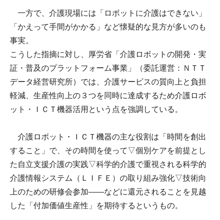
一方で、介護現場には「ロボットに介護はできない」
「かえって手間がかかる」など懐疑的な見方が多いのも
事実。
こうした指摘に対し、厚労省「介護ロボットの開発・実
証・普及のプラットフォーム事業」（委託運営：ＮＴＴ
データ経営研究所）では、介護サービスの質向上と負担
軽減、生産性向上の３つを同時に達成するため介護ロボ
ット・ＩＣＴ機器活用という点を強調している。
介護ロボット・ＩＣＴ機器の主な役割は「時間を創出
すること」で、その時間を使って▽個別ケアを前提とし
た自立支援介護の実践▽科学的介護で重視される科学的
介護情報システム（ＬＩＦＥ）の取り組み強化▽技術向
上のための研修会参加――などに還元されることを見越
した「付加価値生産性」を期待するというもの。