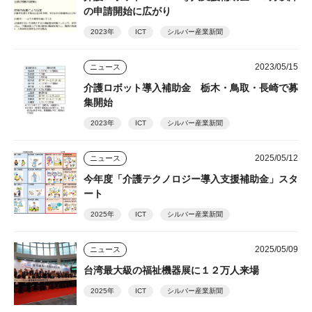
の申請開始に広がり
2023年
ICT
シルバー産業新聞
2023/05/15
ニュース
介護ロボット導入補助金 栃木・鳥取・長崎で募
集開始
2023年
ICT
シルバー産業新聞
2025/05/12
ニュース
今年度「介護テクノロジー導入支援補助金」スタ
ート
2025年
ICT
シルバー産業新聞
2025/05/09
ニュース
台湾最大級の福祉機器展に１２万人来場
2025年
ICT
シルバー産業新聞