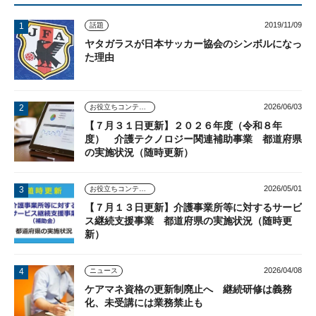
2019/11/09
話題
ヤタガラスが日本サッカー協会のシンボルになっ
た理由
2026/06/03
お役立ちコンテンツ
【７月３１日更新】２０２６年度（令和８年
度） 介護テクノロジー関連補助事業 都道府県
の実施状況（随時更新）
2026/05/01
お役立ちコンテンツ
【７月１３日更新】介護事業所等に対するサービ
ス継続支援事業 都道府県の実施状況（随時更
新）
2026/04/08
ニュース
ケアマネ資格の更新制廃止へ 継続研修は義務
化、未受講には業務禁止も