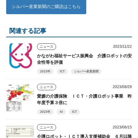
シルバー産業新聞のご購読はこちら
関連する記事
2023/11/22
ニュース
かながわ福祉サービス振興会 介護ロボットの安
全性等を評価
2023年
ICT
シルバー産業新聞
2023/08/29
ニュース
愛媛の介護保険 ＩＣＴ・介護ロボット事業 昨
年度予算３倍に
2023年
AI
ICT
2023/06/15
ニュース
介護ロボット・ＩＣＴ導入支援補助金 ６月以降