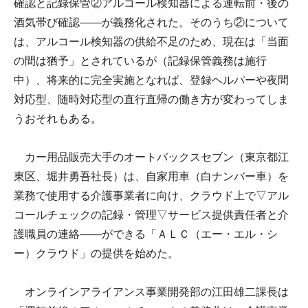
確認と記録保管②アルコール検知器による運転前・後の
酒気帯び確認――が義務化された。そのうち②について
は、アルコール検知器の供給不足のため、現在は「当面
の間は猶予」とされているが（記録保管義務は施行
中）、将来的に完全実施となれば、登録ヘルパーや夜間
対応型、随時対応型の直行直帰の働き方が変わってしま
うおそれもある。
カー用品販売大手のオートバックスセブン（東京都江
東区、堀井勇吾社長）は、自家用車（白ナンバー車）を
業務で使用する介護事業者に向け、クラウド上で▽アル
コールチェックの記録・管理▽サービス提供責任者と介
護職員の連絡――ができる「ＡＬＣ（エー・エル・シ
ー）クラウド」の提供を始めた。
オンラインアライアンス事業開発部の江田雄二課長は