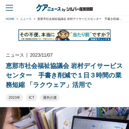
HOME
ニュース
恵那市社会福祉協議会 岩村デイサービスセンター 手書き削減で１日３時間の業務短縮 「ラクウェア」活用で
戻る
ニュース
2023/11/07
恵那市社会福祉協議会 岩村デイサービス
センター 手書き削減で１日３時間の業
務短縮 「ラクウェア」活用で
2023年
ICT
通所介護