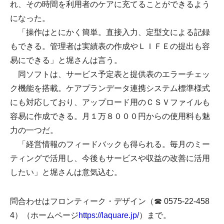
れ、その時間を利用者のケアに充てることができるよう
になった。
「操作はとにかく簡単。直接入力、定型文による記録
もできる。管理者は実績表の作成やＬＩＦＥの提出も容
易にできる」と堀さんは言う。
同ソフトは、サービス予定表と提供表のエラーチェッ
ク機能を搭載。ケアプランデータ連携システム標準様式
にも対応しており、アップロード用のＣＳＶファイルも
容易に作成できる。月１万８０００円からの使用料も魅
力の一つだ。
「経営情報のフィードバックも得られる。毎月のミー
ティングで活用し、今後もサービスや収益の改善に活用
したい」と堀さんは意気込む。
問合わせはフロンティーク・デザイン（☎ 0575-22-458
4）（ホームページ
https://laquare.jp/
）まで。