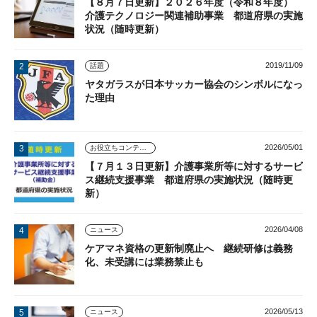
【８月７日更新】２０２６年度（令和８年度）
介護テクノロジー関連補助事業 都道府県の実施
状況（随時更新）
2019/11/09
話題
ヤタガラスが日本サッカー協会のシンボルになっ
た理由
2026/05/01
お役立ちコンテンツ
【７月１３日更新】介護事業所等に対するサービ
ス継続支援事業 都道府県の実施状況（随時更
新）
2026/04/08
ニュース
ケアマネ資格の更新制廃止へ 継続研修は義務
化、未受講には業務禁止も
2026/05/13
ニュース