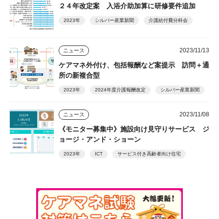
２４年改定案 入浴介助加算に研修要件追加
2023年
シルバー産業新聞
介護給付費分科会
2023/11/13
ニュース
ケアマネ外付け、包括報酬など案提示 訪問＋通
所の新複合型
2023年
2024年度介護報酬改定
シルバー産業新聞
2023/11/08
ニュース
《モニター募集中》施設向け見守りサービス ジ
ョージ・アンド・ショーン
2023年
ICT
サービス付き高齢者向け住宅