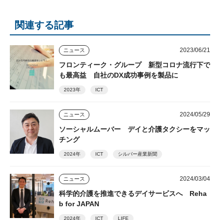
関連する記事
2023/06/21
ニュース
フロンティーク・グループ 新型コロナ流行下で
も最高益 自社のDX成功事例を製品に
2023年
ICT
2024/05/29
ニュース
ソーシャルムーバー デイと介護タクシーをマッ
チング
2024年
ICT
シルバー産業新聞
2024/03/04
ニュース
科学的介護を推進できるデイサービスへ Reha
b for JAPAN
2024年
ICT
LIFE