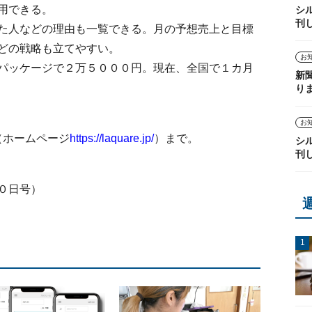
用できる。
シ
刊
た人などの理由も一覧できる。月の予想売上と目標
どの戦略も立てやすい。
お
パッケージで２万５０００円。現在、全国で１カ月
新
り
お
）（ホームページ
https://laquare.jp/
）まで。
シ
刊
０日号）