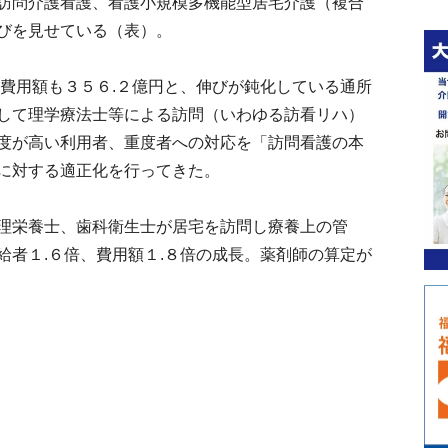
訪問介護看護、看護小規模多機能型居宅介護（複合
びを見せている（表）。
費用額も３５６.２億円と、伸びが鈍化している通所
して理学療法士等による訪問（いわゆる訪看リハ）
度が高い利用者、重度者への対応を「訪問看護の本
に対する適正化を行ってきた。
理栄養士、歯科衛生士が居宅を訪問し療養上の管
給者１.６倍、費用額１.８倍の成長。薬剤師の算定が