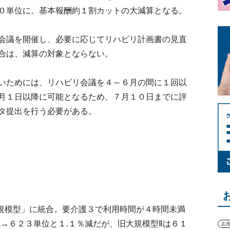
０単位に。基本報酬約１割カットの大減算となる。
会議を開催し、必要に応じてリハビリ計画書の見直
合は、減算の対象とならない。
いためには、リハビリ会議を４～６月の間に１回以
月１日以降に可能となるため、７月１０日までに評
タ提出を行う必要がある。
規模型」に統合。要介護３で利用時間が４時間未満
→６２３単位と１.１％減だが、旧大規模型Ⅱは６１
お