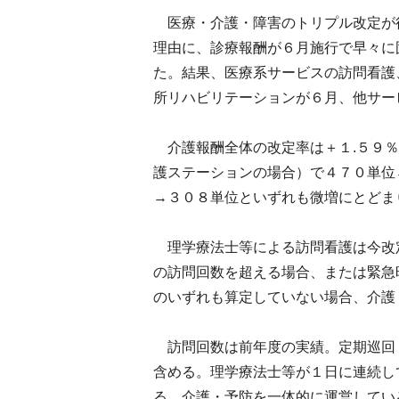
医療・介護・障害のトリプル改定が
理由に、診療報酬が６月施行で早々に
た。結果、医療系サービスの訪問看護
所リハビリテーションが６月、他サー
介護報酬全体の改定率は＋１.５９％
護ステーションの場合）で４７０単位
→３０８単位といずれも微増にとどま
理学療法士等による訪問看護は今改
の訪問回数を超える場合、または緊急
のいずれも算定していない場合、介護
訪問回数は前年度の実績。定期巡回
含める。理学療法士等が１日に連続し
る。介護・予防を一体的に運営してい