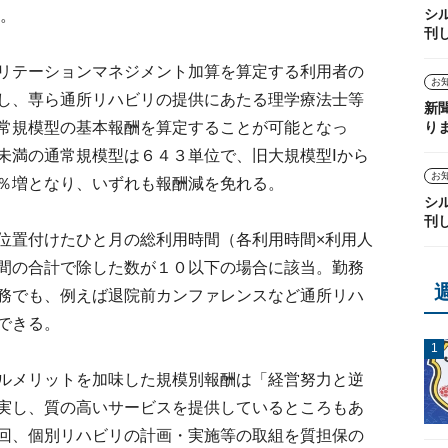
シ
る。
刊
リテーションマネジメント加算を算定する利用者の
お
し、専ら通所リハビリの提供にあたる理学療法士等
新
り
常規模型の基本報酬を算定することが可能となっ
未満の通常規模型は６４３単位で、旧大規模型Ⅰから
お
４％増となり、いずれも報酬減を免れる。
シ
刊
置付けたひと月の総利用時間（各利用時間×利用人
間の合計で除した数が１０以下の場合に該当。勤務
務でも、例えば退院前カンファレンスなど通所リハ
できる。
ルメリットを加味した規模別報酬は「経営努力と逆
実し、質の高いサービスを提供しているところもあ
回、個別リハビリの計画・実施等の取組を質担保の