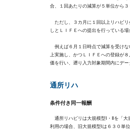
合、１回あたりの減算が５単位から３
ただし、３カ月に１回以上リハビリ
しとＬＩＦＥへの提出を行っている場
例えば６月１日時点で減算を受けな
上実施し、かつＬＩＦＥへの登録が８
価を行い、遡り入力対象期間内にデー
通所リハ
条件付き同一報酬
通所リハビリは大規模型Ⅰ・Ⅱを「大
利用の場合、旧大規模型Ⅰは６３０単位