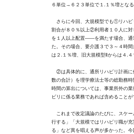
６単位→６２３単位で１.１％増とな
さらに今回、大規模型でも①リハビ
割合が８０％以上②利用者１０人に対
を１人以上配置――を満たす場合、通
た。その場合、要介護３で３～４時間
は２.１％増、旧大規模型Ⅱからは４.
②は具体的に、通所リハビリ計画に位
数の合計）を理学療法士等の総勤務時
時間の算出については、事業所外の業
ビリに係る業務であれば含めることが
これまで改定議論のたびに、スケー
行する」「大規模ではリハビリ職が充
る」など異を唱える声が多かった。今