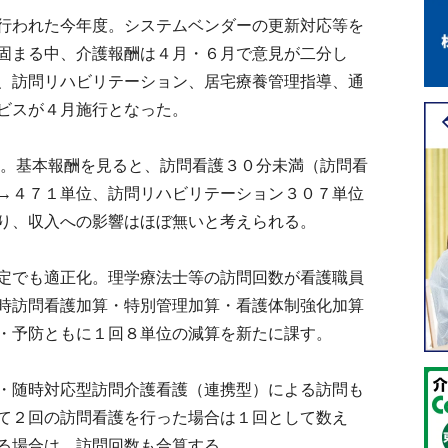
行われた今年度。システムベンダーの更新対応等を
固まる中、介護報酬は４月・６月で意見が二分し
、訪問リハビリテーション、居宅療養管理指導、通
ビスが４月施行となった。
。基本報酬を見ると、訪問看護３０分未満（訪問看
→４７１単位、訪問リハビリテーション３０７単位
り、収入への影響はほぼ無いと考えられる。
定でも適正化。理学療法士等の訪問回数が看護職員
時訪問看護加算・特別管理加算・看護体制強化加算
・予防ともに１回８単位の減算を新たに課す。
・随時対応型訪問介護看護（連携型）による訪問も
て２回の訪問看護を行った場合は１回として数え
る場合は、訪問回数も合算する。