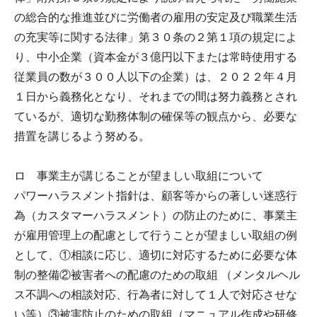
の総合的な推進並びに労働者の雇用の安定及び職業生活
の充実等に関する法律」第３０条の２第１項の規定によ
り、中小企業（資本金が３億円以下または常時使用する
従業員の数が３００人以下の企業）は、２０２２年４月
１日から義務化となり、それまでの間は努力義務とされ
ているが、適切な勤務体制の確保等の観点から、必要な
措置を講じるよう努める。
ロ 事業主が講じることが望ましい取組について
パワーハラスメント指針は、顧客等からの著しい迷惑行
為（カスタマーハラスメント）の防止のために、事業主
が雇用管理上の配慮として行うことが望ましい取組の例
として、①相談に応じ、適切に対応するために必要な体
制の整備②被害者への配慮のための取組 （メンタルヘル
ス不調への相談対応、行為者に対して１人で対応させな
い等）③被害防止のための取組（マニュアル作成や研修