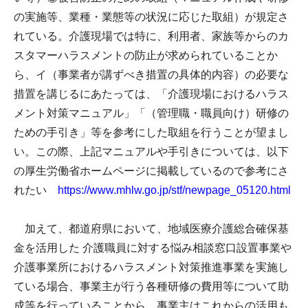
の実施等、業種・業態等の状況に応じた取組）が規定さ
れている。介護現場では特に、利用者、家族等からのカ
スタマーハラスメントの防止が求められていることか
ら、イ（事業者が講ずべき措置の具体的内容）の必要な
措置を講じるにあたっては、「介護現場におけるハラス
メント対策マニュアル」「（管理職・職員向け）研修の
ための手引き」等を参考にした取組を行うことが望まし
い。この際、上記マニュアルや手引きについては、以下
の厚生労働省ホームページに掲載しているので参考にさ
れたい
https://www.mhlw.go.jp/stf/newpage_05120.html
加えて、都道府県において、地域医療介護総合確保基
金を活用した 介護職員に対する悩み相談窓口設置事業や
介護事業所におけるハラスメント対策推進事業を実施し
ている場合、事業主が行う各種研修の費用等について助
成等を行っていることから、事業主はこれからの活用も