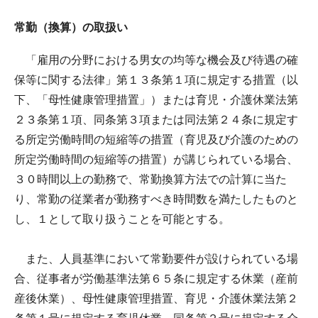
常勤（換算）の取扱い
「雇用の分野における男女の均等な機会及び待遇の確
保等に関する法律」第１３条第１項に規定する措置（以
下、「母性健康管理措置」）または育児・介護休業法第
２３条第１項、同条第３項または同法第２４条に規定す
る所定労働時間の短縮等の措置（育児及び介護のための
所定労働時間の短縮等の措置）が講じられている場合、
３０時間以上の勤務で、常勤換算方法での計算に当た
り、常勤の従業者が勤務すべき時間数を満たしたものと
し、１として取り扱うことを可能とする。
また、人員基準において常勤要件が設けられている場
合、従事者が労働基準法第６５条に規定する休業（産前
産後休業）、母性健康管理措置、育児・介護休業法第２