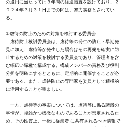
の適用に当たっては３年間の経過措置を設けており、２
０２４年３月３１日までの間は、努力義務とされてい
る。
①虐待の防止のための対策を検討する委員会
虐待防止検討委員会は、虐待等の発生の防止・早期発
見に加え、虐待等が発生した場合はその再発を確実に防
止するための対策を検討する委員会であり、管理者を含
む幅広い職種で構成する。構成メンバーの責務及び役割
分担を明確にするとともに、定期的に開催することが必
要である。また、虐待防止の専門家を委員として積極的
に活用することが望ましい。
一方、虐待等の事案については、虐待等に係る諸般の
事情が、複雑かつ機微なものであることが想定されるた
め、その性質上、一概に従業者 に共有されるべき情報で