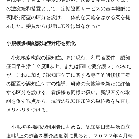
の激変緩和措置として、定期巡回サービスの基本報酬に
夜間対応型の区分を設け、一体的な実施をはかる案を提
示した。委員からは特に異論は出なかった。
小規模多機能認知症対応を強化
小規模多機能の認知症加算は現行、利用者要件（認知
症日常生活自立度Ⅲ以上、または同Ⅱで要介護２）のみだ
が、これに加えて認知症ケアに関する専門的研修修了者
の配置や認知症ケアの指導、研修の実施等を新たに評価
する区分を設ける。看多機も同様の扱い。新設区分の取
組を促す観点から、現行の認知症加算の単位数を見直し
メリハリをつける。
小規模多機能の利用者に占める、認知症日常生活自立
度Ⅱ以上の割合を要介護度別に見ると、２０２２年４月時