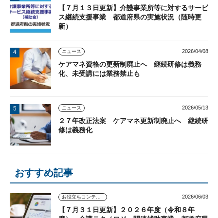
【７月１３日更新】介護事業所等に対するサービ
ス継続支援事業 都道府県の実施状況（随時更
新）
2026/04/08
ニュース
ケアマネ資格の更新制廃止へ 継続研修は義務
化、未受講には業務禁止も
2026/05/13
ニュース
２７年改正法案 ケアマネ更新制廃止へ 継続研
修は義務化
おすすめ記事
2026/06/03
お役立ちコンテンツ
【７月３１日更新】２０２６年度（令和８年