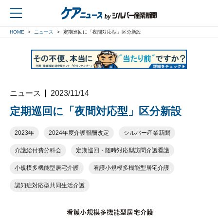
HOME
ニュース
定期巡回に「夜間対応型」区分新設
戻る
ニュース
2023/11/14
定期巡回に「夜間対応型」区分新設
2023年
2024年度介護報酬改定
シルバー産業新聞
介護給付費分科会
定期巡回・随時対応型訪問介護看護
小規模多機能型居宅介護
看護小規模多機能型居宅介護
認知症対応型共同生活介護