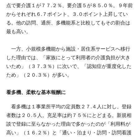
点で要介護１が７７.２％、要介護５が８５.０％。９年前
からそれぞれ６.７ポイント、３.０ポイント上昇してい
る。他の訪問、通所、多機能系と比較してもその割合は
最も高い。
一方、小規模多機能から施設・居住系サービスへ移行
した理由では、「家族にとって利用者の介護負担が大き
いため」（３７.３％）に次いで、「認知症が重度化した
ため」（２０.３％）が多い。
看多機、柔軟な基本報酬に
看多機は１事業所平均の定員数２７.４人に対し、登録
者数は２０.５人。充足率は約７５％にとどまる。新規相
談で登録に至らなかった理由で多かったのが「利用料が
高い」（１６.２％）と「通い・泊まり・訪問・訪問看護