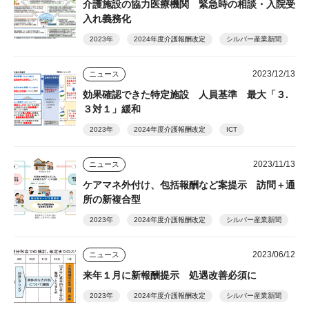
介護施設の協力医療機関 緊急時の相談・入院受
入れ義務化
2023年
2024年度介護報酬改定
シルバー産業新聞
2023/12/13
ニュース
効果確認できた特定施設 人員基準 最大「３.
３対１」緩和
2023年
2024年度介護報酬改定
ICT
2023/11/13
ニュース
ケアマネ外付け、包括報酬など案提示 訪問＋通
所の新複合型
2023年
2024年度介護報酬改定
シルバー産業新聞
2023/06/12
ニュース
来年１月に新報酬提示 処遇改善必須に
2023年
2024年度介護報酬改定
シルバー産業新聞