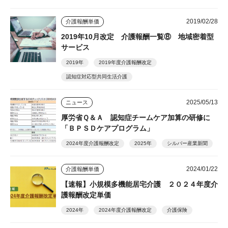
2019/02/28
介護報酬単価
2019年10月改定 介護報酬一覧⑧ 地域密着型
サービス
2019年
2019年度介護報酬改定
認知症対応型共同生活介護
2025/05/13
ニュース
厚労省Ｑ＆Ａ 認知症チームケア加算の研修に
「ＢＰＳＤケアプログラム」
2024年度介護報酬改定
2025年
シルバー産業新聞
2024/01/22
介護報酬単価
【速報】小規模多機能居宅介護 ２０２４年度介
護報酬改定単価
2024年
2024年度介護報酬改定
介護保険