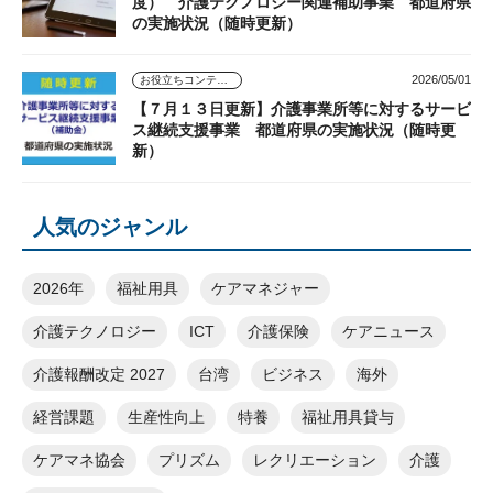
度） 介護テクノロジー関連補助事業 都道府県
の実施状況（随時更新）
2026/05/01
お役立ちコンテンツ
【７月１３日更新】介護事業所等に対するサービ
ス継続支援事業 都道府県の実施状況（随時更
新）
人気のジャンル
2026年
福祉用具
ケアマネジャー
介護テクノロジー
ICT
介護保険
ケアニュース
介護報酬改定 2027
台湾
ビジネス
海外
経営課題
生産性向上
特養
福祉用具貸与
ケアマネ協会
プリズム
レクリエーション
介護