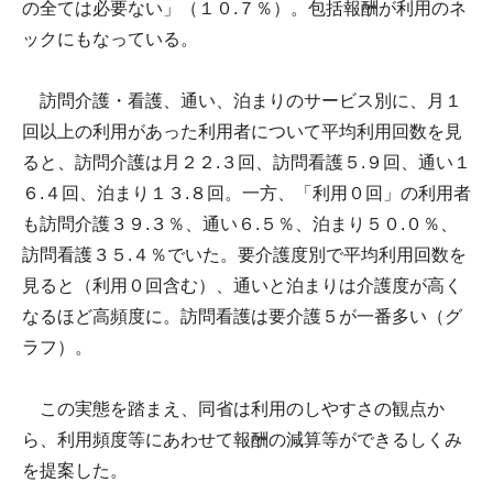
の全ては必要ない」（１０.７％）。包括報酬が利用のネ
ックにもなっている。
訪問介護・看護、通い、泊まりのサービス別に、月１
回以上の利用があった利用者について平均利用回数を見
ると、訪問介護は月２２.３回、訪問看護５.９回、通い１
６.４回、泊まり１３.８回。一方、「利用０回」の利用者
も訪問介護３９.３％、通い６.５％、泊まり５０.０％、
訪問看護３５.４％でいた。要介護度別で平均利用回数を
見ると（利用０回含む）、通いと泊まりは介護度が高く
なるほど高頻度に。訪問看護は要介護５が一番多い（グ
ラフ）。
この実態を踏まえ、同省は利用のしやすさの観点か
ら、利用頻度等にあわせて報酬の減算等ができるしくみ
を提案した。