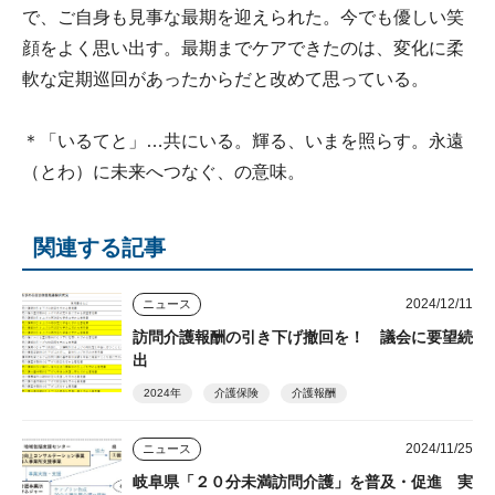
で、ご自身も見事な最期を迎えられた。今でも優しい笑
顔をよく思い出す。最期までケアできたのは、変化に柔
軟な定期巡回があったからだと改めて思っている。
＊「いるてと」…共にいる。輝る、いまを照らす。永遠
（とわ）に未来へつなぐ、の意味。
関連する記事
2024/12/11
ニュース
訪問介護報酬の引き下げ撤回を！ 議会に要望続
出
2024年
介護保険
介護報酬
2024/11/25
ニュース
岐阜県「２０分未満訪問介護」を普及・促進 実