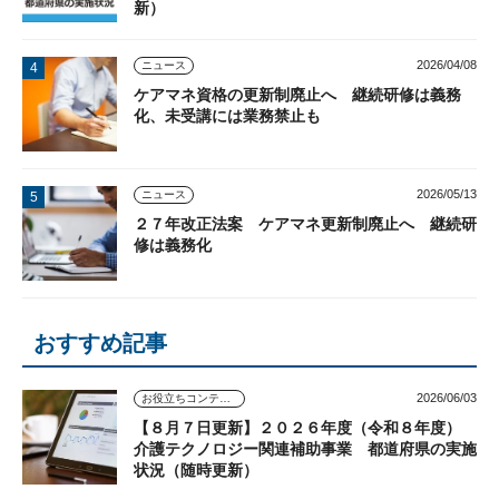
新）
2026/04/08
ニュース
ケアマネ資格の更新制廃止へ 継続研修は義務
化、未受講には業務禁止も
2026/05/13
ニュース
２７年改正法案 ケアマネ更新制廃止へ 継続研
修は義務化
おすすめ記事
2026/06/03
お役立ちコンテンツ
【８月７日更新】２０２６年度（令和８年度）
介護テクノロジー関連補助事業 都道府県の実施
状況（随時更新）