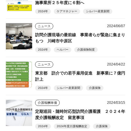
施事業所２５年度に６割へ
2024年
ケアマネジャー
シルバー産業新聞
2024/06/07
ニュース
訪問介護現場の最前線 事業者らが緊急に集まり
もつ 川崎市中原区
2024年
ヘルパー
介護保険制度
2024/04/22
ニュース
東京都 訪介での若手雇用促進 新事業に７億円
計上
2024年
シルバー産業新聞
介護保険
2024/03/15
介護報酬単価
定期巡回・随時対応型訪問介護看護 ２０２４年
度介護報酬改定 留意事項
2024年
2024年度介護報酬改定
介護保険