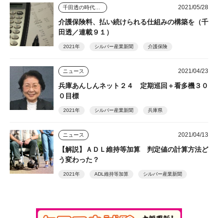
2021/05/28
千田透の時代を読む視点
介護保険料、払い続けられる仕組みの構築を（千
田透／連載９１）
2021年
シルバー産業新聞
介護保険
2021/04/23
ニュース
兵庫あんしんネット２４ 定期巡回＋看多機３０
０目標
2021年
シルバー産業新聞
兵庫県
2021/04/13
ニュース
【解説】ＡＤＬ維持等加算 判定値の計算方法ど
う変わった？
2021年
ADL維持等加算
シルバー産業新聞