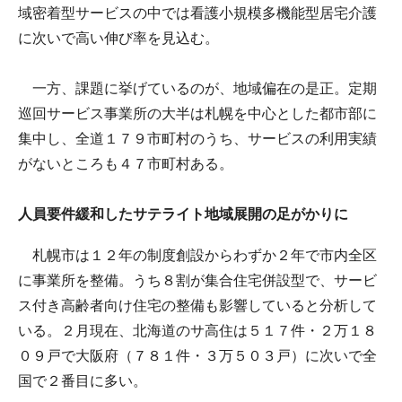
域密着型サービスの中では看護小規模多機能型居宅介護
に次いで高い伸び率を見込む。
一方、課題に挙げているのが、地域偏在の是正。定期
巡回サービス事業所の大半は札幌を中心とした都市部に
集中し、全道１７９市町村のうち、サービスの利用実績
がないところも４７市町村ある。
人員要件緩和したサテライト地域展開の足がかりに
札幌市は１２年の制度創設からわずか２年で市内全区
に事業所を整備。うち８割が集合住宅併設型で、サービ
ス付き高齢者向け住宅の整備も影響していると分析して
いる。２月現在、北海道のサ高住は５１７件・２万１８
０９戸で大阪府（７８１件・３万５０３戸）に次いで全
国で２番目に多い。