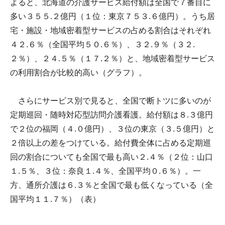
よると、北海道の介護サービス給付額は全国で７番目に
多い３５５.２億円（１位：東京７５３.６億円）。うち居
宅・施設・地域密着型サービスの占める割合はそれぞれ
４２.６％（全国平均５０.６％）、３２.９％（３２.
２％）、２４.５％（１７.２％）と、地域密着型サービス
の利用割合が比較的高い（グラフ）。
さらにサービス別で見ると、全国で断トツに多いのが
定期巡回・随時対応型訪問介護看護。給付額は８.３億円
で２位の福岡（４.０億円）、３位の東京（３.５億円）と
２倍以上の差をつけている。給付費全体に占める定期巡
回の割合についても全国で最も高い２.４％（２位：山口
１.５％、３位：奈良１.４％、全国平均０.６％）。一
方、通所介護は６.３％と全国で最も低くなっている（全
国平均１１.７％）（表）