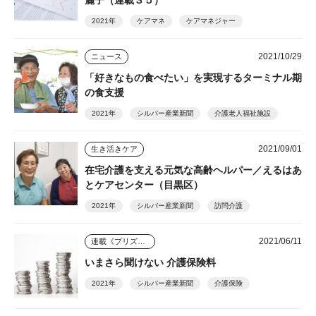
麗子（連載３５）
2021年
ケアマネ
ケアマネジャー
2021/10/29
ニュース
「好きなもの食べたい」を実現するターミナル期
の食支援
2021年
シルバー産業新聞
介護老人福祉施設
2021/09/01
生き活きケア
在宅介護を支える元気な高齢ヘルパー／えるはあ
とケアセンター（目黒区）
2021年
シルバー産業新聞
訪問介護
2021/06/11
連載《プリズム》
いまさら聞けない 介護保険料
2021年
シルバー産業新聞
介護保険