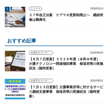
2026/05/13
ニュース
２７年改正法案 ケアマネ更新制廃止へ 継続研
修は義務化
おすすめ記事
2026/06/03
お役立ちコンテンツ
【８月７日更新】２０２６年度（令和８年度）
介護テクノロジー関連補助事業 都道府県の実施
状況（随時更新）
2026/05/01
お役立ちコンテンツ
【７月１３日更新】介護事業所等に対するサービ
ス継続支援事業 都道府県の実施状況（随時更
新）