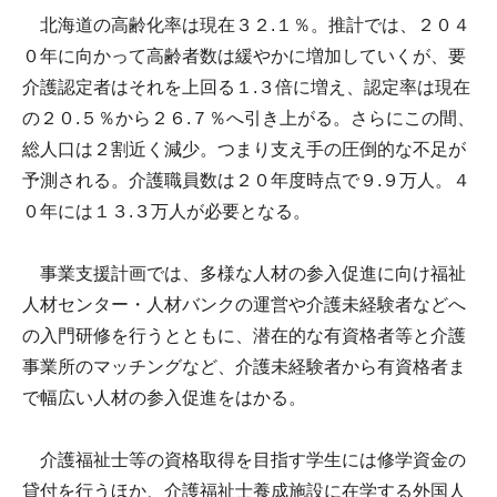
北海道の高齢化率は現在３２.１％。推計では、２０４
０年に向かって高齢者数は緩やかに増加していくが、要
介護認定者はそれを上回る１.３倍に増え、認定率は現在
の２０.５％から２６.７％へ引き上がる。さらにこの間、
総人口は２割近く減少。つまり支え手の圧倒的な不足が
予測される。介護職員数は２０年度時点で９.９万人。４
０年には１３.３万人が必要となる。
事業支援計画では、多様な人材の参入促進に向け福祉
人材センター・人材バンクの運営や介護未経験者などへ
の入門研修を行うとともに、潜在的な有資格者等と介護
事業所のマッチングなど、介護未経験者から有資格者ま
で幅広い人材の参入促進をはかる。
介護福祉士等の資格取得を目指す学生には修学資金の
貸付を行うほか、介護福祉士養成施設に在学する外国人