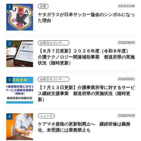
2019/11/09
話題
ヤタガラスが日本サッカー協会のシンボルになっ
た理由
2026/06/03
お役立ちコンテンツ
【８月７日更新】２０２６年度（令和８年度）
介護テクノロジー関連補助事業 都道府県の実施
状況（随時更新）
2026/05/01
お役立ちコンテンツ
【７月１３日更新】介護事業所等に対するサービ
ス継続支援事業 都道府県の実施状況（随時更
新）
2026/04/08
ニュース
ケアマネ資格の更新制廃止へ 継続研修は義務
化、未受講には業務禁止も