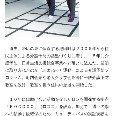
道央、帯広の東に位置する池田町は２００６年から住
民主体による介護予防の基盤づくりに着手。１５年に介
護予防・日常生活支援総合事業へと落とし込んだ。最初
に取り入れたのが「ふまねっと運動」による介護予防プ
ログラム。町内会館や老人クラブ会館等に一般介護予防
教室を設け、教室を担う住民の派遣を開始した。
１０年には助け合い活動を促しサロンを開発する拠点
「ＲＯＣＯＣＯ」（ロココ）を設置。加えて、通いの場
への移動手段確保のためコミュニティバスの実証実験を