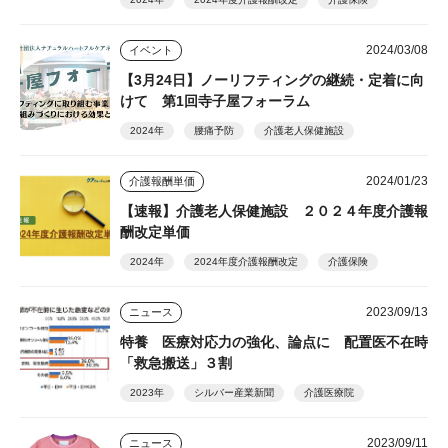
2024/03/08
イベント
【3月24日】ノーリフティングの継続・定着に向
けて 第1回寺子屋フォーラム
2024年
腰痛予防
介護老人保健施設
2024/01/23
介護報酬単価
【速報】介護老人保健施設 ２０２４年度介護報
酬改定単価
2024年
2024年度介護報酬改定
介護保険
2023/09/13
ニュース
特養 医療対応力の強化、論点に 配置医不在時
「救急搬送」３割
2023年
シルバー産業新聞
介護医療院
2023/09/11
ニュース