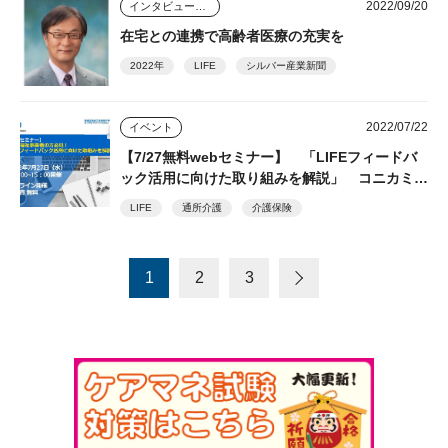
2022/09/20
インタビュー・座談会
在宅との連携で高齢者医療の充実を
2022年
LIFE
シルバー産業新聞
2022/07/22
イベント
【7/27無料webセミナー】 「LIFEフィードバ
ック活用に向けた取り組みを解説」 コニカミノ
ルタジャパン
LIFE
通所介護
介護保険
1
2
3