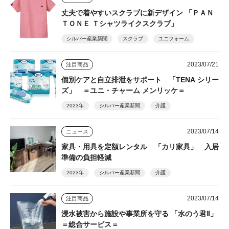
丈夫で着やすいスクラブに新デザイン 「ＰＡＮ
ＴＯＮＥ Ｔシャツライクスクラブ」
シルバー産業新聞
スクラブ
ユニフォーム
2023/07/21
注目商品
個別ケアと自立排泄をサポート 「TENA シリー
ズ」 ＝ユニ・チャーム メンリッケ＝
2023年
シルバー産業新聞
介護
2023/07/14
ニュース
家具・用具を定額レンタル 「カリ家具」 入居
準備の負担軽減
2023年
シルバー産業新聞
介護
2023/07/14
注目商品
浸水被害から施設や事業所を守る 「水のう君Ⅱ」
＝総合サービス＝