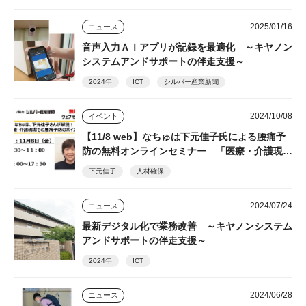
ビス
2025/01/16
ニュース
音声入力ＡＩアプリが記録を最適化 ～キヤノン
システムアンドサポートの伴走支援～
2024年
ICT
シルバー産業新聞
2024/10/08
イベント
【11/8 web】なちゅは下元佳子氏による腰痛予
防の無料オンラインセミナー 「医療・介護現場
における腰痛予防～働きやすい職場づくりで人材
下元佳子
人材確保
定着～」セミナー ☆後日試聴可能の見逃し配信
あり！
2024/07/24
ニュース
最新デジタル化で業務改善 ～キヤノンシステム
アンドサポートの伴走支援～
2024年
ICT
2024/06/28
ニュース