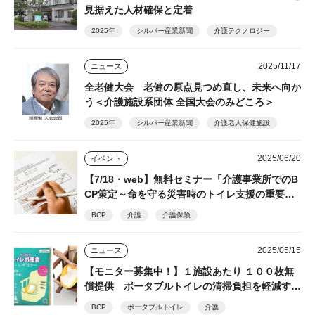
見据えた人材確保と定着
2025年
シルバー産業新聞
介護テクノロジー
2025/11/17
ニュース
全老健大会 老健の原点見つめ直し、未来へ向か
う＜介護施設系団体 全国大会のみどころ＞
2025年
シルバー産業新聞
介護老人保健施設
2025/06/20
イベント
【7/18・web】無料セミナー「介護事業所でのB
CP策定～命を守る災害時のトイレ支援の重要
性」 シルバー産業新聞主催 後日視聴できるア
BCP
介護
介護保険
ーカイブ配信あり
2025/05/15
ニュース
【モニター募集中！】１施設あたり １００枚無
償提供 ポータブルトイレの清掃負担を軽減する
トイレ処理袋「ワンズケアシリーズ」 総合サー
BCP
ポータブルトイレ
介護