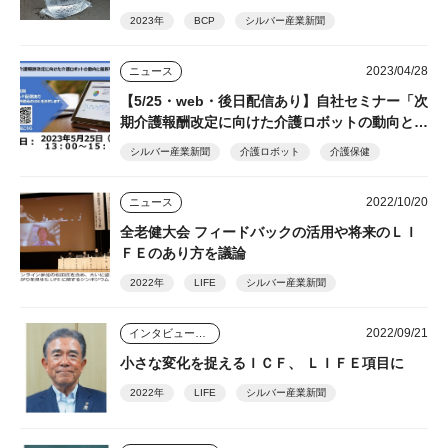
2023年
BCP
シルバー産業新聞
2023/04/28
ニュース
【5/25・web・後日配信あり】自社セミナー「次
期介護報酬改定に向けた介護ロボットの動向と最
新事例」開催 参加無料
シルバー産業新聞
介護ロボット
介護保健
2022/10/20
ニュース
全老健大会 フィードバックの活用や将来のＬＩ
ＦＥのあり方を議論
2022年
LIFE
シルバー産業新聞
2022/09/21
インタビュー・座談会
小さな変化を捉えるＩＣＦ、 ＬＩＦＥ項目に
2022年
LIFE
シルバー産業新聞