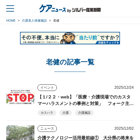
HOME
介護老人保健施設
老健
戻る
老健の記事一覧
2025/12/24
イベント
【１/２２・web】「医療・介護現場でのカスタ
マーハラスメントの事例と対策」 フォーク主
催・参加無料
カスハラ
介護
介護施設
2025/12/02
ニュース
介護テクノロジー活用最前線① 大分県の将来を