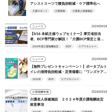
アシストスーツで腰負担軽減・ケア標準化へ
介護ロボット
介護保険
介護老人保健施設
2024/04/19
ニュース
【5/16 本紙主催ウェブセミナー】厚労省担当
者、BCP専門家が解説！「介護BCP策定と首都
直下型／南海トラフ地震への対策」☆参加無料、
2024年度介護報酬改定
BCP
ケアマネジャー
登録で見逃し配信視聴可
2024/04/08
ニュース
【無料プレゼントキャンペーン！】ポータブルト
イレの清掃負担軽減・災害備蓄に「ワンズケアト
イレ処理袋 レギュラー」総合サービス
2024年
BCP
ケアマネジャー
2024/03/19
介護報酬単価
介護老人保健施設 ２０２４年度介護報酬改定
留意事項
2024年
2024年度介護報酬改定
介護保険