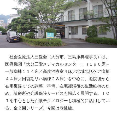
社会医療法人三愛会（大分市、三島康典理事長）は、
医療機関「大分三愛メディカルセンター」（１９０床＝
一般病棟１１４床／高度治療室４床／地域包括ケア病棟
４４床／回復期リハ病棟２８床）を中心に、退院後から
在宅復帰までの調整・準備、在宅復帰後の生活維持のた
め、診療所や介護保険サービスも幅広く展開する。ＩＣ
Ｔを中心とした介護テクノロジーも積極的に活用してい
る。全２回シリーズ。今回は老健編。