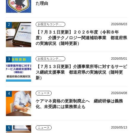
た理由
2026/06/03
お役立ちコンテンツ
【７月３１日更新】２０２６年度（令和８年
度） 介護テクノロジー関連補助事業 都道府県
の実施状況（随時更新）
2026/05/01
お役立ちコンテンツ
【７月１３日更新】介護事業所等に対するサービ
ス継続支援事業 都道府県の実施状況（随時更
新）
2026/04/08
ニュース
ケアマネ資格の更新制廃止へ 継続研修は義務
化、未受講には業務禁止も
2026/05/13
ニュース