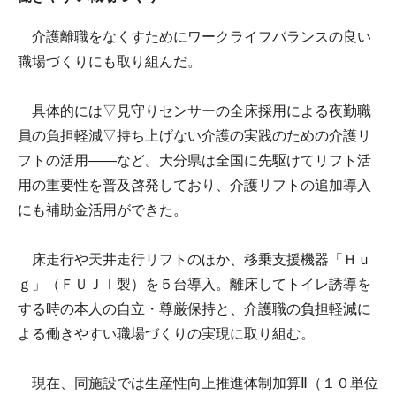
介護離職をなくすためにワークライフバランスの良い
職場づくりにも取り組んだ。
具体的には▽見守りセンサーの全床採用による夜勤職
員の負担軽減▽持ち上げない介護の実践のための介護リ
フトの活用――など。大分県は全国に先駆けてリフト活
用の重要性を普及啓発しており、介護リフトの追加導入
にも補助金活用ができた。
床走行や天井走行リフトのほか、移乗支援機器「Ｈｕ
ｇ」（ＦＵＪＩ製）を５台導入。離床してトイレ誘導を
する時の本人の自立・尊厳保持と、介護職の負担軽減に
よる働きやすい職場づくりの実現に取り組む。
現在、同施設では生産性向上推進体制加算Ⅱ（１０単位