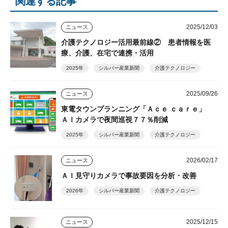
関連する記事
2025/12/03
ニュース
介護テクノロジー活用最前線② 患者情報を医
療、介護、在宅で連携・活用
2025年
シルバー産業新聞
介護テクノロジー
2025/09/26
ニュース
東電タウンプランニング「Ａｃｅ ｃａｒｅ」
ＡＩカメラで夜間巡視７７％削減
2025年
シルバー産業新聞
介護テクノロジー
2026/02/17
ニュース
ＡＩ見守りカメラで事故要因を分析・改善
2026年
シルバー産業新聞
介護テクノロジー
2025/12/15
ニュース