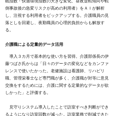
眠指数・快適環境指数の大きな変化、昼夜逆転傾向や転
倒事故後の急変リスクが高めの利用者）をＡＩが解析
し、注視する利用者をピックアップする。介護職員の見
落としを回避し、夜勤職員の心理的負担からも解放す
る。
介護職による定量的データ活用
導入３カ月で基本的な使い方を習得。介護部係長の伊
藤つばさ氏からは「日々のデータの変化などをカンファ
レンスで使いたかった。老健施設は看護師、リハビリ
職、管理栄養士など専門職が多く、介護職が対等に意見
交換をするためには、介護に関する定量的なデータが欲
しかった」と評価する。
見守りシステム導入したことで訪室すべき判断ができ
るようになり訪室回数が減った。訪室業務で削減できた