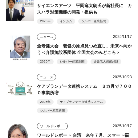
サイエンスアーツ 平岡竜太朗氏が新社長に カ
スハラ対策機能の開発・提供も
2025年
インカム
シルバー産業新聞
2025/11/17
ニュース
全老健大会 老健の原点見つめ直し、未来へ向か
う＜介護施設系団体 全国大会のみどころ＞
2025年
シルバー産業新聞
介護老人保健施設
2025/10/23
ニュース
ケアプランデータ連携システム ３カ月で７００
０事業所増
2025年
ケアプランデータ連携システム
シルバー産業新聞
2025/10/17
ワールドレポート
ワールドレポート 台湾 来年７月、スマート福