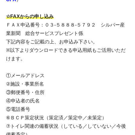
☆FAXからの申し込み
ＦＡＸ申込番号：０３-５８８８-５７９２ シルバー産
業新聞 総合サービスプレゼント係
下記内容をご記載の上、お申込み下さい。
※以下よりダウンロードできる申込用紙もご活用いただ
けます。
①メールアドレス
②施設・事業所名
③郵便番号・住所
④申込者の氏名
⑤電話番号
⑥ＢＣＰ策定状況（策定済／策定中／未策定）
⑦トイレ関連の備蓄状況（している／していない／今後
備蓄予定）