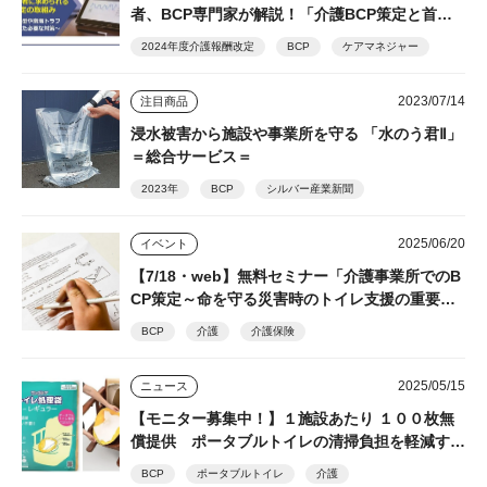
者、BCP専門家が解説！「介護BCP策定と首都
直下型／南海トラフ地震への対策」☆参加無料、
2024年度介護報酬改定
BCP
ケアマネジャー
登録で見逃し配信視聴可
2023/07/14
注目商品
浸水被害から施設や事業所を守る 「水のう君Ⅱ」
＝総合サービス＝
2023年
BCP
シルバー産業新聞
2025/06/20
イベント
【7/18・web】無料セミナー「介護事業所でのB
CP策定～命を守る災害時のトイレ支援の重要
性」 シルバー産業新聞主催 後日視聴できるア
BCP
介護
介護保険
ーカイブ配信あり
2025/05/15
ニュース
【モニター募集中！】１施設あたり １００枚無
償提供 ポータブルトイレの清掃負担を軽減する
トイレ処理袋「ワンズケアシリーズ」 総合サー
BCP
ポータブルトイレ
介護