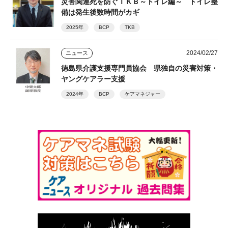
災害関連死を防ぐＴＫＢ～トイレ編～ トイレ整
備は発生後数時間がカギ
2025年
BCP
TKB
2024/02/27
ニュース
徳島県介護支援専門員協会 県独自の災害対策・
ヤングケアラー支援
2024年
BCP
ケアマネジャー