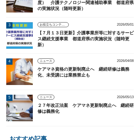
度） 介護テクノロジー関連補助事業 都道府県
の実施状況（随時更新）
2026/05/01
お役立ちコンテンツ
【７月１３日更新】介護事業所等に対するサービ
ス継続支援事業 都道府県の実施状況（随時更
新）
2026/04/08
ニュース
ケアマネ資格の更新制廃止へ 継続研修は義務
化、未受講には業務禁止も
2026/05/13
ニュース
２７年改正法案 ケアマネ更新制廃止へ 継続研
修は義務化
おすすめ記事