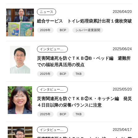
ビス
2026/04/20
ニュース
総合サービス トイレ処理袋累計出荷１億枚突破
2026年
BCP
シルバー産業新聞
2025/06/24
インタビュー・座談会
災害関連死を防ぐＴＫＢ③B・ベッド編 避難所
での福祉用具活用の視点
2025年
BCP
TKB
2025/05/20
インタビュー・座談会
災害関連死を防ぐＴＫＢ②Ｋ・キッチン編 発災
４日目以降の栄養バランスに注意
2025年
BCP
TKB
2025/04/17
インタビュー・座談会