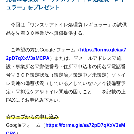
ュラー」をプレゼント
今回は「ワンズケアトイレ処理袋 レギュラー」の試供
品を先着３０事業所へ無償提供する。
ご希望の方はGoogle フォーム（
https://forms.gle/aa7
2pD7qXxV3sMCPA
）または、▽メールアドレス▽施
設・事業所名▽郵便番号・住所▽申込者の氏名▽電話番
号▽ＢＣＰ策定状況（策定済／策定中／未策定）▽トイ
レ関連の備蓄状況（している／していない／今後備蓄予
定）▽排泄ケアやトイレ関連の困りごと――を記載の上
FAXにてお申込み下さい。
☆ウェブからの申し込み
Googleフォーム（
https://forms.gle/aa72pD7qXxV3sM
CPA
）