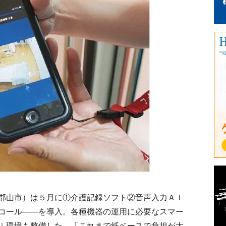
郡山市）は５月に①介護記録ソフト②音声入力ＡＩ
コール――を導入。各種機器の運用に必要なスマー
ｉ環境も整備した。「これまで紙ベースで負担が大