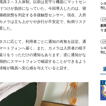
職員２～３人体制。以前は見守り機器にマットセン
シ
刊
けつけが負担になっていた。今回導入したのは、寝
睡眠状態を判定する非接触型センサー。現在、入所
お
カメラは立ち上がりや歩行が不安定で、転倒リスク
新
置した。
り
タスに応じて、利用者ごとに通知の有無を設定。通
お
シ
マートフォンへ届く。また、カメラは入所者の様子
刊
返りをうっただけの通知もあります。逆に通知がな
期的にスマートフォンで確認することができるよう
情報が職員へ安心感を与えていると話す。