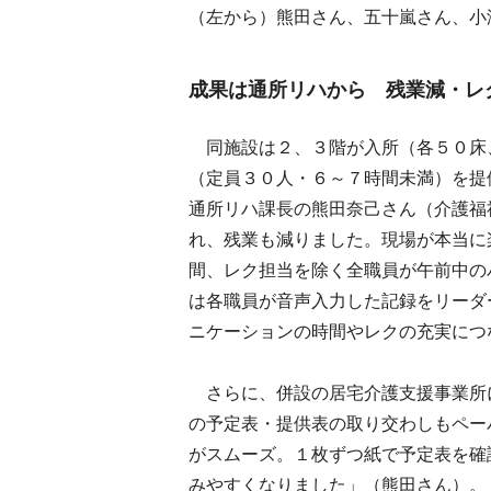
（左から）熊田さん、五十嵐さん、小
成果は通所リハから 残業減・レ
同施設は２、３階が入所（各５０床
（定員３０人・６～７時間未満）を提
通所リハ課長の熊田奈己さん（介護福
れ、残業も減りました。現場が本当に
間、レク担当を除く全職員が午前中の
は各職員が音声入力した記録をリーダ
ニケーションの時間やレクの充実につ
さらに、併設の居宅介護支援事業所
の予定表・提供表の取り交わしもペー
がスムーズ。１枚ずつ紙で予定表を確
みやすくなりました」（熊田さん）。