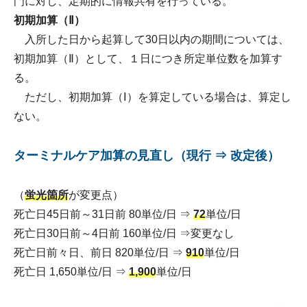
門に対し、定期的に情報共有を行っている。
初期加算（Ⅱ）
入所した日から起算して30日以内の期間については、
初期加算（Ⅱ）として、１日につき所定単位数を加算す
る。
ただし、初期加算（Ⅰ）を算定している場合は、算定し
ない。
ターミナルケア加算の見直し（現行 ⇒ 改定後）
（
蛍光箇所
が変更点）
死亡日45日前～31日前 80単位/日 ⇒
72
単位/日
死亡日30日前～4日前 160単位/日 ⇒変更なし
死亡日前々日、前日 820単位/日 ⇒
910
単位/日
死亡日 1,650単位/日 ⇒
1,900
単位/日