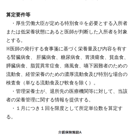
算定要件等
・厚生労働大臣が定める特別食※を必要とする入所者
または低栄養状態にあると医師が判断した入所者を対象
とする。
※医師の発行する食事箋に基づく栄養量及び内容を有す
る腎臓病食、 肝臓病食、糖尿病食、胃潰瘍食、貧血食、
膵臓病食、脂質異常症食、痛風食、嚥下困難者のための
流動食、経管栄養のための濃厚流動食及び特別な場合の
検査食（単なる流動食及び軟食を除く）。
・管理栄養士が、退所先の医療機関等に対して、当該
者の栄養管理に関する情報を提供する。
・１月につき１回を限度として所定単位数を算定す
る。