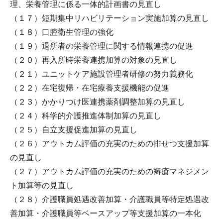
理、栄養管理に係る一体的計画書の見直し
（１７）短期集中リハビリテーション実施加算の見直し
（１８）口腔衛生管理の強化
（１９）退所者の栄養管理に関する情報連携の促進
（２０）再入所時栄養連携加算の対象の見直し
（２１）ユニットケア施設管理者研修の努力義務化
（２２）在宅復帰・在宅療養支援機能の促進
（２３）かかりつけ医連携薬剤調整加算の見直し
（２４）科学的介護推進体制加算の見直し
（２５）自立支援促進加算の見直し
（２６）アウトカム評価の充実のための排せつ支援加算
の見直し
（２７）アウトカム評価の充実のための褥瘡マネジメン
ト加算等の見直し
（２８）介護職員処遇改善加算・介護職員等特定処遇改
善加算・介護職員等ベースアップ等支援加算の一本化