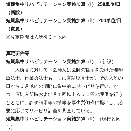
短期集中リハビリテーション実施加算（Ⅰ） 258単位/日
（新設）
短期集中リハビリテーション実施加算（Ⅱ） 200単位/日
（変更）
※算定期間は入所後３月以内
算定要件等
短期集中リハビリテーション実施加算（Ⅰ）
（新設）
・入所者に対して、医師又は医師の指示を受けた理学
療法士、作業療法士もしくは言語聴覚士が、その入所の
日から３月以内の期間に集中的にリハビリを行い、か
つ、原則入所時および月１回以上ＡＤＬ等の評価を行う
とともに、評価結果等の情報を厚生労働省に提出し、必
要に応じてリハビリ計画を見直している。
短期集中リハビリテーション実施加算（Ⅱ）
（現行と同
じ）